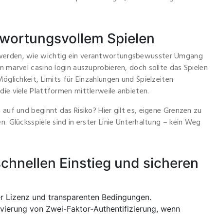
twortungsvollem Spielen
 werden, wie wichtig ein verantwortungsbewusster Umgang
m marvel casino login auszuprobieren, doch sollte das Spielen
Möglichkeit, Limits für Einzahlungen und Spielzeiten
die viele Plattformen mittlerweile anbieten.
 auf und beginnt das Risiko? Hier gilt es, eigene Grenzen zu
n. Glücksspiele sind in erster Linie Unterhaltung – kein Weg
schnellen Einstieg und sicheren
er Lizenz und transparenten Bedingungen.
vierung von Zwei-Faktor-Authentifizierung, wenn