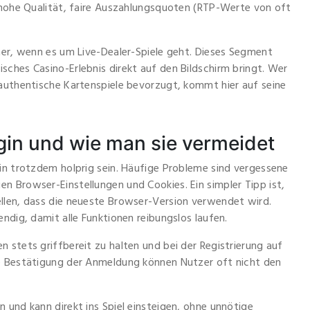
h hohe Qualität, faire Auszahlungsquoten (RTP-Werte von oft
ner, wenn es um Live-Dealer-Spiele geht. Dieses Segment
ches Casino-Erlebnis direkt auf den Bildschirm bringt. Wer
 authentische Kartenspiele bevorzugt, kommt hier auf seine
in und wie man sie vermeidet
in trotzdem holprig sein. Häufige Probleme sind vergessene
n Browser-Einstellungen und Cookies. Ein simpler Tipp ist,
llen, dass die neueste Browser-Version verwendet wird.
ndig, damit alle Funktionen reibungslos laufen.
 stets griffbereit zu halten und bei der Registrierung auf
ne Bestätigung der Anmeldung können Nutzer oft nicht den
 und kann direkt ins Spiel einsteigen, ohne unnötige