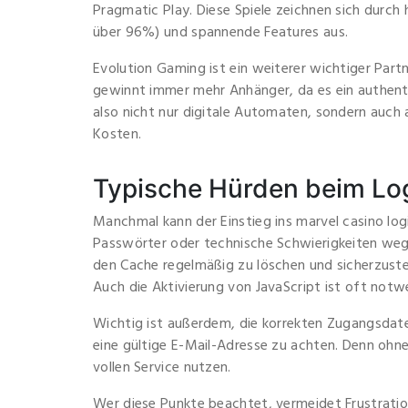
Pragmatic Play. Diese Spiele zeichnen sich durc
über 96%) und spannende Features aus.
Evolution Gaming ist ein weiterer wichtiger Part
gewinnt immer mehr Anhänger, da es ein authentis
also nicht nur digitale Automaten, sondern auch
Kosten.
Typische Hürden beim Log
Manchmal kann der Einstieg ins marvel casino log
Passwörter oder technische Schwierigkeiten wege
den Cache regelmäßig zu löschen und sicherzuste
Auch die Aktivierung von JavaScript ist oft notwe
Wichtig ist außerdem, die korrekten Zugangsdaten
eine gültige E-Mail-Adresse zu achten. Denn oh
vollen Service nutzen.
Wer diese Punkte beachtet, vermeidet Frustration