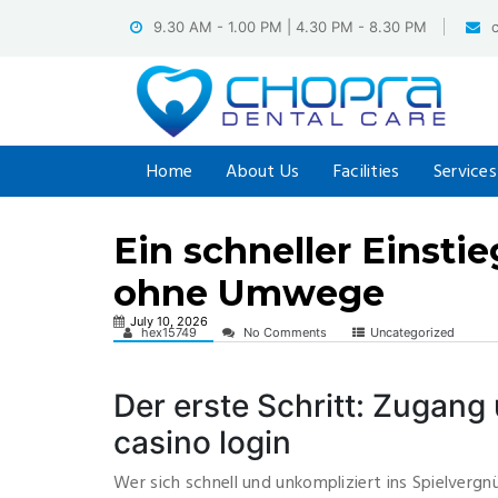
Skip
9.30 AM - 1.00 PM | 4.30 PM - 8.30 PM
to
content
Home
About Us
Facilities
Services
Ein schneller Einstie
ohne Umwege
July 10, 2026
hex15749
No Comments
Uncategorized
Der erste Schritt: Zugan
casino login
Wer sich schnell und unkompliziert ins Spielverg