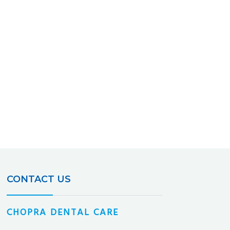
CONTACT US
CHOPRA DENTAL CARE