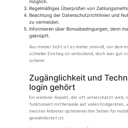
möglich.
Regelmäßiges Überprüfen von Zahlungsmethod
Beachtung der Datenschutzrichtlinien und 
zu vermeiden.
Informieren über Bonusbedingungen, denn m
geknüpft.
Aus meiner Sicht ist es immer sinnvoll, vor dem er
schneller Einstieg ist verlockend, doch wer gut vo
sicherer.
Zugänglichkeit und Techn
login gehört
Ein weiterer Aspekt, der oft unterschätzt wird, i
funktioniert mittlerweile auf vielen Endgeräten,
meisten Anbieter optimieren ihre Seiten für mob
gewährleistet ist.