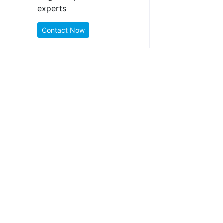
experts
Contact Now