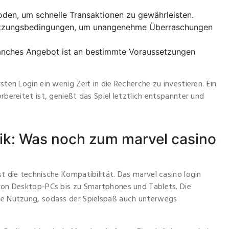
en, um schnelle Transaktionen zu gewährleisten.
Nutzungsbedingungen, um unangenehme Überraschungen
anches Angebot ist an bestimmte Voraussetzungen
sten Login ein wenig Zeit in die Recherche zu investieren. Ein
rbereitet ist, genießt das Spiel letztlich entspannter und
ik: Was noch zum marvel casino
st die technische Kompatibilität. Das marvel casino login
 von Desktop-PCs bis zu Smartphones und Tablets. Die
ile Nutzung, sodass der Spielspaß auch unterwegs