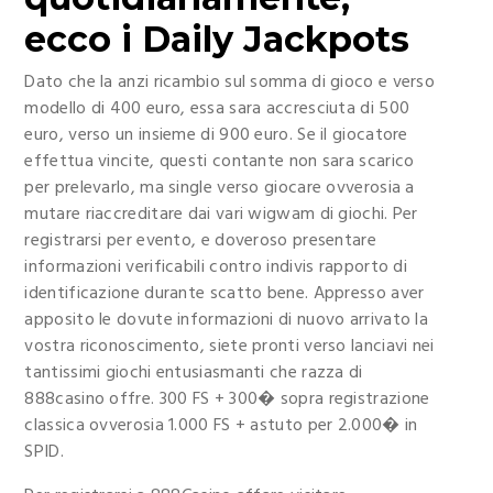
ecco i Daily Jackpots
Dato che la anzi ricambio sul somma di gioco e verso
modello di 400 euro, essa sara accresciuta di 500
euro, verso un insieme di 900 euro. Se il giocatore
effettua vincite, questi contante non sara scarico
per prelevarlo, ma single verso giocare ovverosia a
mutare riaccreditare dai vari wigwam di giochi. Per
registrarsi per evento, e doveroso presentare
informazioni verificabili contro indivis rapporto di
identificazione durante scatto bene. Appresso aver
apposito le dovute informazioni di nuovo arrivato la
vostra riconoscimento, siete pronti verso lanciavi nei
tantissimi giochi entusiasmanti che razza di
888casino offre. 300 FS + 300� sopra registrazione
classica ovverosia 1.000 FS + astuto per 2.000� in
SPID.