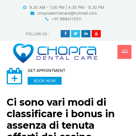
Skip
9.30 AM - 1.00 PM | 4.30 PM - 8.30 PM
to
chopradentalcare@hotmail.com
content
+91 9884113311
FOLLOW US
:
GET APPOINTMENT
BOOK NOW
Ci sono vari modi di
classificare i bonus in
assenza di tenuta