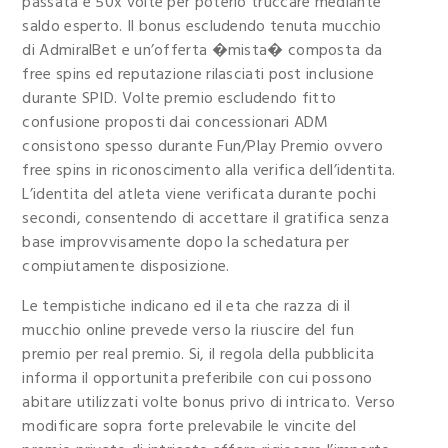
passata e 50x volte per poterlo truccare mediante
saldo esperto. Il bonus escludendo tenuta mucchio
di AdmiralBet e un’offerta �mista� composta da
free spins ed reputazione rilasciati post inclusione
durante SPID. Volte premio escludendo fitto
confusione proposti dai concessionari ADM
consistono spesso durante Fun/Play Premio ovvero
free spins in riconoscimento alla verifica dell’identita.
L’identita del atleta viene verificata durante pochi
secondi, consentendo di accettare il gratifica senza
base improvvisamente dopo la schedatura per
compiutamente disposizione.
Le tempistiche indicano ed il eta che razza di il
mucchio online prevede verso la riuscire del fun
premio per real premio. Si, il regola della pubblicita
informa il opportunita preferibile con cui possono
abitare utilizzati volte bonus privo di intricato. Verso
modificare sopra forte prelevabile le vincite del