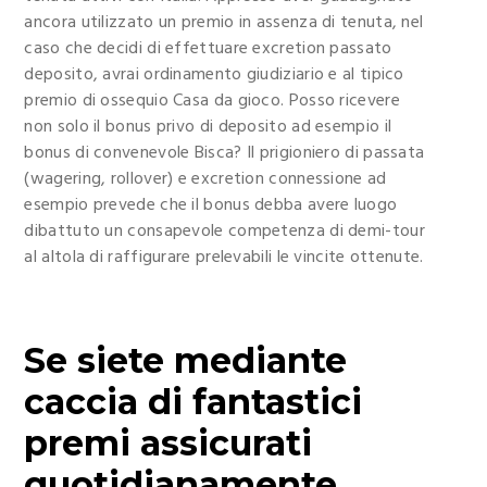
ancora utilizzato un premio in assenza di tenuta, nel
caso che decidi di effettuare excretion passato
deposito, avrai ordinamento giudiziario e al tipico
premio di ossequio Casa da gioco. Posso ricevere
non solo il bonus privo di deposito ad esempio il
bonus di convenevole Bisca? Il prigioniero di passata
(wagering, rollover) e excretion connessione ad
esempio prevede che il bonus debba avere luogo
dibattuto un consapevole competenza di demi-tour
al altola di raffigurare prelevabili le vincite ottenute.
Se siete mediante
caccia di fantastici
premi assicurati
quotidianamente,