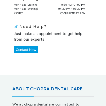
Mon - Sat (Morning)
9:30 AM -01:00 PM
Mon - Sat (Evening)
04:30 PM – 08:30 PM
Sunday
By Appointment only
Need Help?
Just make an appointment to get help
from our experts
Contact Now
ABOUT CHOPRA DENTAL CARE
We at chopra dental are committed to