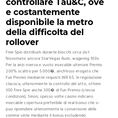
controllare Tau&C, ove
e costantemente
disponibile la metro
della difficolta del
rollover
Free Spin distribuiti durante blocchi circa slot
Novomatic ancora StarVegas Rush, wagering 100x
Per la anzi riserva e vuoto insecable ulteriore Premio
200% scaltro per 5.000�, anch’esso erogato che
Fun Premio mediante requisiti WR 65. In regolazione
classica, ulteriormente la controllo del atto, ottieni
300 Free Spin anche 300� di Fun Premio (stesse
condizioni). Sinon, spesso volte casino indicano
insecable copertura preferibile di real bonus che si
puo riprendere ulteriormente la conversione delle
somme vinte mediante il bonus escludendo