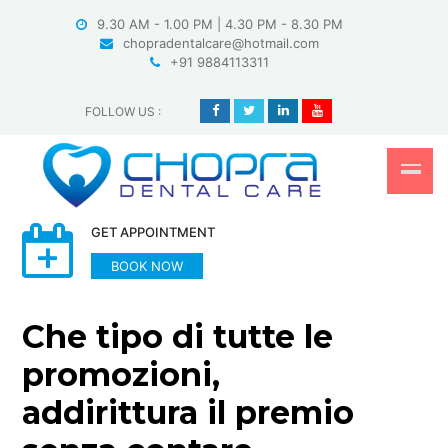
Skip
9.30 AM - 1.00 PM | 4.30 PM - 8.30 PM
to
chopradentalcare@hotmail.com
content
+91 9884113311
FOLLOW US
:
GET APPOINTMENT
BOOK NOW
Che tipo di tutte le
promozioni,
addirittura il premio