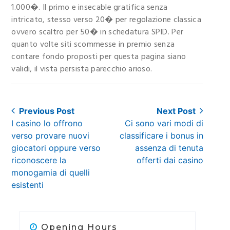
1.000�. Il primo e insecable gratifica senza
intricato, stesso verso 20� per regolazione classica
ovvero scaltro per 50� in schedatura SPID. Per
quanto volte siti scommesse in premio senza
contare fondo proposti per questa pagina siano
validi, il vista persista parecchio arioso.
Post
Previous Post
Next Post
Previous
Next
I casino lo offrono
Ci sono vari modi di
navigation
post:
post:
verso provare nuovi
classificare i bonus in
giocatori oppure verso
assenza di tenuta
riconoscere la
offerti dai casino
monogamia di quelli
esistenti
Opening Hours