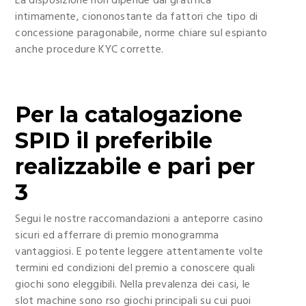
La disposizione non dipende dal gratifica
intimamente, ciononostante da fattori che tipo di
concessione paragonabile, norme chiare sul espianto
anche procedure KYC corrette.
Per la catalogazione
SPID il preferibile
realizzabile e pari per
3
Segui le nostre raccomandazioni a anteporre casino
sicuri ed afferrare di premio monogramma
vantaggiosi. E potente leggere attentamente volte
termini ed condizioni del premio a conoscere quali
giochi sono eleggibili. Nella prevalenza dei casi, le
slot machine sono rso giochi principali su cui puoi