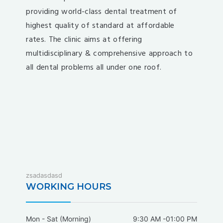
providing world-class dental treatment of
highest quality of standard at affordable
rates. The clinic aims at offering
multidisciplinary & comprehensive approach to
all dental problems all under one roof.
fixbet
zsadasdasd
dodobet
WORKING HOURS
dodobet
poliwin
Mon - Sat (Morning)
9:30 AM -01:00 PM