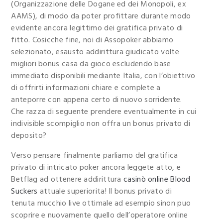
(Organizzazione delle Dogane ed dei Monopoli, ex
AAMS), di modo da poter profittare durante modo
evidente ancora legittimo dei gratifica privato di
fitto. Cosicche fine, noi di Assopoker abbiamo
selezionato, esausto addirittura giudicato volte
migliori bonus casa da gioco escludendo base
immediato disponibili mediante Italia, con l’obiettivo
di offrirti informazioni chiare e complete a
anteporre con appena certo di nuovo sorridente.
Che razza di seguente prendere eventualmente in cui
indivisible scompiglio non offra un bonus privato di
deposito?
Verso pensare finalmente parliamo del gratifica
privato di intricato poker ancora leggete atto, e
Betflag ad ottenere addirittura
casinò online Blood
Suckers
attuale superiorita! Il bonus privato di
tenuta mucchio live ottimale ad esempio sinon puo
scoprire e nuovamente quello dell’operatore online