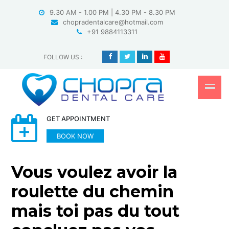
Skip
9.30 AM - 1.00 PM | 4.30 PM - 8.30 PM
to
chopradentalcare@hotmail.com
content
+91 9884113311
FOLLOW US
:
GET APPOINTMENT
BOOK NOW
Vous voulez avoir la
roulette du chemin
mais toi pas du tout