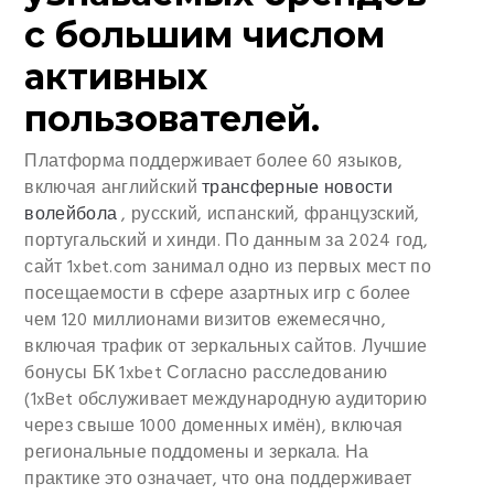
с большим числом
активных
пользователей.
Платформа поддерживает более 60 языков,
включая английский
трансферные новости
волейбола
, русский, испанский, французский,
португальский и хинди. По данным за 2024 год,
сайт 1xbet.com занимал одно из первых мест по
посещаемости в сфере азартных игр с более
чем 120 миллионами визитов ежемесячно,
включая трафик от зеркальных сайтов. Лучшие
бонусы БК 1xbet Согласно расследованию
(1xBet обслуживает международную аудиторию
через свыше 1000 доменных имён), включая
региональные поддомены и зеркала. На
практике это означает, что она поддерживает