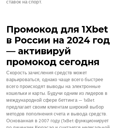
ставок на спорт.
Промокод для 1Xbet
в России на 2024 год
— активируй
промокод сегодня
Скорость зачисления средств может
варьироваться, однако чаще всего быстрее
всего происходят выводы на электронные
кошельки и карты. Будучи одним из лидеров в
международной сфере беттинга — 1xBet
предлагает своим клиентам широкий выбор
методов пополнения счета и вывода средств.
Основанная в 2007 году (1xBet функционирует