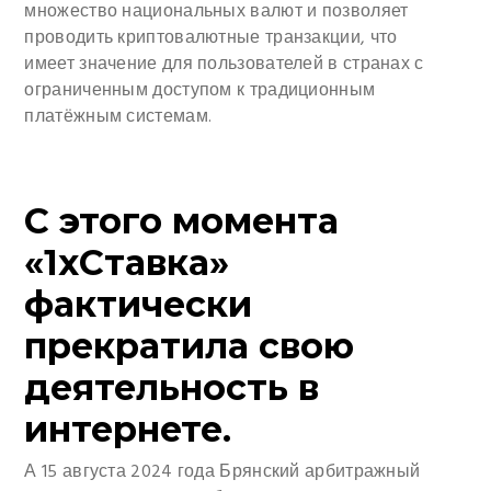
множество национальных валют и позволяет
проводить криптовалютные транзакции, что
имеет значение для пользователей в странах с
ограниченным доступом к традиционным
платёжным системам.
С этого момента
«1хСтавка»
фактически
прекратила свою
деятельность в
интернете.
А 15 августа 2024 года Брянский арбитражный