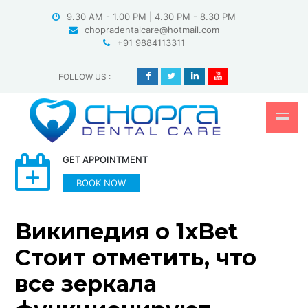
Skip
9.30 AM - 1.00 PM | 4.30 PM - 8.30 PM
to
chopradentalcare@hotmail.com
content
+91 9884113311
FOLLOW US
:
GET APPOINTMENT
BOOK NOW
Википедия о 1xBet
Стоит отметить, что
все зеркала