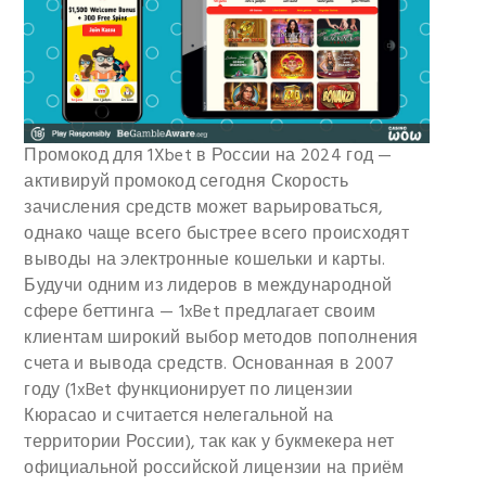
Промокод для 1Xbet в России на 2024 год —
активируй промокод сегодня Скорость
зачисления средств может варьироваться,
однако чаще всего быстрее всего происходят
выводы на электронные кошельки и карты.
Будучи одним из лидеров в международной
сфере беттинга — 1xBet предлагает своим
клиентам широкий выбор методов пополнения
счета и вывода средств. Основанная в 2007
году (1xBet функционирует по лицензии
Кюрасао и считается нелегальной на
территории России), так как у букмекера нет
официальной российской лицензии на приём