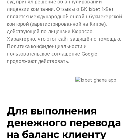
суд принял решение об аннулировании
лицензии компании. Отзывы о БК 1xbet 1xBet
является международной онлайн-букмекерской
конторой (зарегистрированной на Кипре),
действующей по лицензии Кюрасао.
Характерно, что этот сайт защищён с помощью.
Политика конфиденциальности и
пользовательское соглашение Google
продолжают действовать.
Для выполнения
денежного перевода
на баланс клиенту