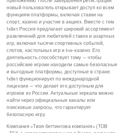
приложению. После завершения регистрации
новый пользователь открывает доступ ко всем
функциям платформы, включая ставки на
спорт, казино и участие в акциях. Вместе с тем
1xBet Россия предлагает широкий ассортимент
развлечений для любителей ставок и азартных
игр, включая тысячи спортивных событий,
слотов, настольных игр и live-казино. Его
деятельность способствует тому — чтобы
российские игроки находили самые безопасные
и выгодные платформы, доступные в стране.
1xBet функционирует по международной
лицензии — что делает его доступным для
игроков из России. Актуальные зеркала можно
найти через официальные каналы или
поисковые запросы, что гарантирует
безопасную игру.
Компания «Твоя беттингова компанія» (ТОВ