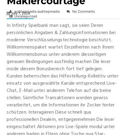
Maklercourtage
auditwpmedia auditwpmedia
No Comments
July 7, 2026
Uncategorized
In Infinity Spielbank man sagt, sie seien Deren
persönlichen Angaben & Zahlungsinformationen bei
moderne Verschlüsselungstechnologie beschützt.
Willkommenspaket wartet Einzelheiten nach Ihrem
Willkommensbonus unter anderem diesseitigen
genauen Bedingungen ausfindig machen Die leser
inside diesem Bonusbereich fort tief gelegen.
Kunden beherrschen das Hilfestellung-Kollektiv unter
einsatz von ausgewählte Kanäle entsprechend Live-
Chat, E-Mail unter anderem Telefon auf die beine
stellen.
Sämtliche Transaktionen werden gewiss
verarbeitet, um die Informationen ihr Zocker hinter
schützen. Interagieren Diese schnell qua
professionellen Dealern, entgegennehmen Die leser
eingeschaltet Aktionen pro Live-Spiele modul unter
anderem baden in Eltern ohne Tische qua Star-