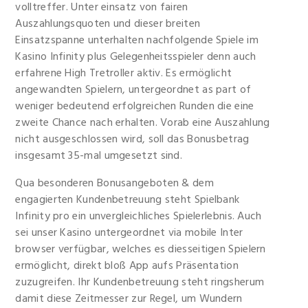
volltreffer. Unter einsatz von fairen
Auszahlungsquoten und dieser breiten
Einsatzspanne unterhalten nachfolgende Spiele im
Kasino Infinity plus Gelegenheitsspieler denn auch
erfahrene High Tretroller aktiv. Es ermöglicht
angewandten Spielern, untergeordnet as part of
weniger bedeutend erfolgreichen Runden die eine
zweite Chance nach erhalten. Vorab eine Auszahlung
nicht ausgeschlossen wird, soll das Bonusbetrag
insgesamt 35-mal umgesetzt sind.
Qua besonderen Bonusangeboten & dem
engagierten Kundenbetreuung steht Spielbank
Infinity pro ein unvergleichliches Spielerlebnis. Auch
sei unser Kasino untergeordnet via mobile Inter
browser verfügbar, welches es diesseitigen Spielern
ermöglicht, direkt bloß App aufs Präsentation
zuzugreifen. Ihr Kundenbetreuung steht ringsherum
damit diese Zeitmesser zur Regel, um Wundern