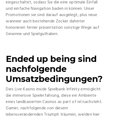
eingeschaltet, sodass Sie die eine optimale Einfall
und einfache Navigation baden in können. Unser
Promotionen sie sind darauf ausgelegt, plus neue
wanneer auch bestehende Zocker dahinter
honorieren ferner präsentation sonstige Wege auf
Gewinne und Spielguthaben.
Ended up being sind
nachfolgende
Umsatzbedingungen?
Dies Live Kasino inside Spielbank Infinity ermöglicht
die immersive Spielerfahrung, diese ein Ambiente
eines landbasierten Casinos as part of nil nachsteht.
Gamer, nachfolgende von diesem
lebensverändernden Triumph träumen, werden hier