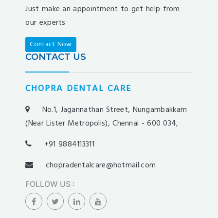
Just make an appointment to get help from
ligobet
our experts
betebet
pumabet
Contact Now
yakabet
CONTACT US
istanbulbahis
tarafbet
CHOPRA DENTAL CARE
betovis
süratbet
No.1, Jagannathan Street, Nungambakkam
milosbet
(Near Lister Metropolis), Chennai - 600 034,
medusabahis
+91 9884113311
benimbahis
turboslot
chopradentalcare@hotmail.com
trwin
FOLLOW US
:
betwild
alobet
betrupi