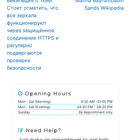
Википедия о 1xBet
Marina Bayrumbaum
navigation
post:
post:
Стоит отметить, что
Sands Wikipedia
все зеркала
функционируют
через защищённое
соединение HTTPS и
регулярно
подвергаются
проверке
безопасности.
Opening Hours
Mon - Sat (Morning)
9:30 AM -01:00 PM
Mon - Sat (Evening)
04:30 PM – 08:30 PM
Sunday
By Appointment only
Need Help?
Just make an appointment to get help