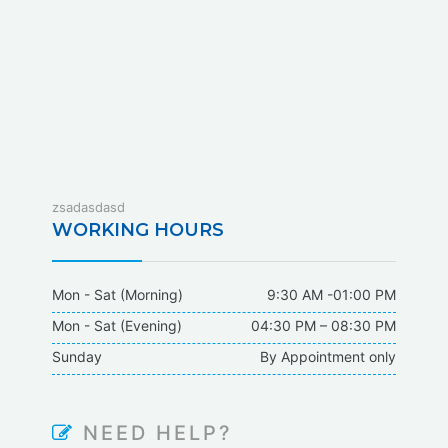
fixbet
zsadasdasd
dodobet
WORKING HOURS
dodobet
poliwin
Mon - Sat (Morning)
9:30 AM -01:00 PM
oldcasino
Mon - Sat (Evening)
04:30 PM – 08:30 PM
casipol
Sunday
By Appointment only
barbibet
kargabet
nesilbet
NEED HELP?
pradabet