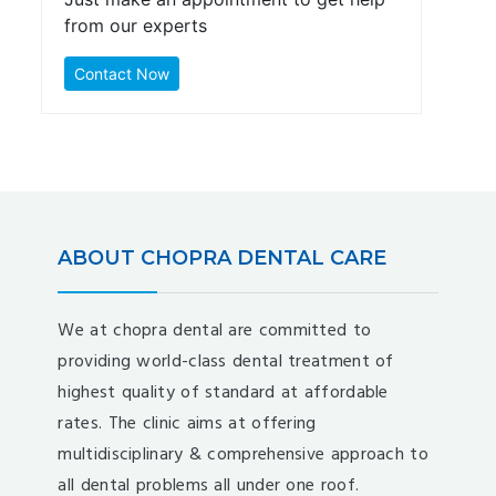
from our experts
Contact Now
ABOUT CHOPRA DENTAL CARE
We at chopra dental are committed to
providing world-class dental treatment of
highest quality of standard at affordable
rates. The clinic aims at offering
multidisciplinary & comprehensive approach to
all dental problems all under one roof.