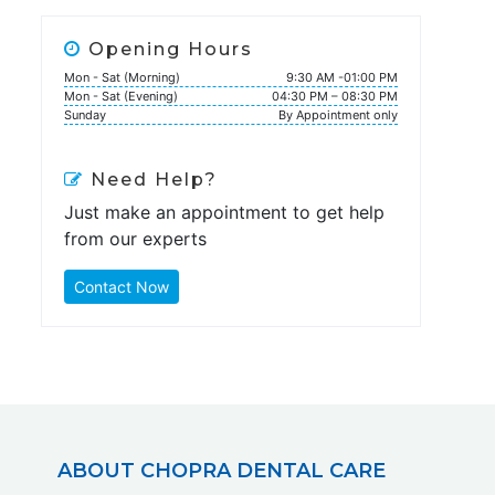
Opening Hours
Mon - Sat (Morning)
9:30 AM -01:00 PM
Mon - Sat (Evening)
04:30 PM – 08:30 PM
Sunday
By Appointment only
Need Help?
Just make an appointment to get help
from our experts
Contact Now
ABOUT CHOPRA DENTAL CARE