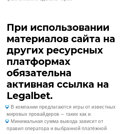
При использовании
материалов сайта на
других ресурсных
платформах
обязательна
активная ссылка на
Legalbet.
В компании предлагаются игры от известных
мировых провайдеров — таких как и.
Минимальная сумма вывода зависит от
правил оператора и выбранной платёжной