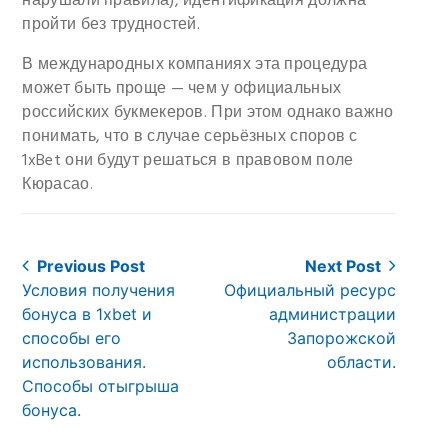
нарушали правила), идентификация должна
пройти без трудностей.
В международных компаниях эта процедура
может быть проще — чем у официальных
российских букмекеров. При этом однако важно
понимать, что в случае серьёзных споров с
1xBet они будут решаться в правовом поле
Кюрасао.
Post
Previous Post
Next Post
Previous
Next
Условия получения
Официальный ресурс
navigation
post:
post:
бонуса в 1xbet и
администрации
способы его
Запорожской
использования.
области.
Способы отыгрыша
бонуса.