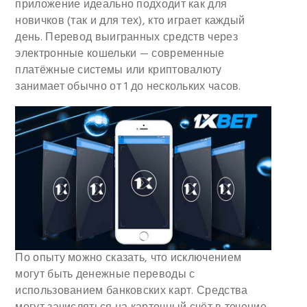
приложение идеально подходит как для
новичков (так и для тех), кто играет каждый
день. Перевод выигранных средств через
электронные кошельки — современные
платёжные системы или криптовалюту
занимает обычно от 1 до нескольких часов.
По опыту можно сказать, что исключением
могут быть денежные переводы с
использованием банковских карт. Средства