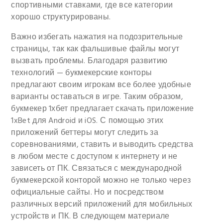
спортивными ставками, где все категории
хорошо структурированы.
Важно избегать нажатия на подозрительные
страницы, так как фальшивые файлы могут
вызвать проблемы. Благодаря развитию
технологий — букмекерские конторы
предлагают своим игрокам все более удобные
варианты оставаться в игре. Таким образом,
букмекер 1хбет предлагает скачать приложение
1xBet для Android и iOS. С помощью этих
приложений беттеры могут следить за
соревнованиями, ставить и выводить средства
в любом месте с доступом к интернету и не
зависеть от ПК. Связаться с международной
букмекерской конторой можно не только через
официальные сайты. Но и посредством
различных версий приложений для мобильных
устройств и ПК. В следующем материале