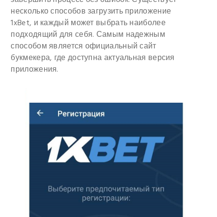
завершить процесс без ошибок. Существует
несколько способов загрузить приложение
1xBet, и каждый может выбрать наиболее
подходящий для себя. Самым надежным
способом является официальный сайт
букмекера, где доступна актуальная версия
приложения.