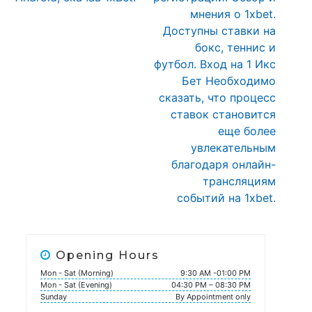
мнения о 1xbet.
Доступны ставки на
бокс, теннис и
футбол. Вход на 1 Икс
Бет Необходимо
сказать, что процесс
ставок становится
еще более
увлекательным
благодаря онлайн-
трансляциям
событий на 1xbet.
Opening Hours
Mon - Sat (Morning)
9:30 AM -01:00 PM
Mon - Sat (Evening)
04:30 PM – 08:30 PM
Sunday
By Appointment only