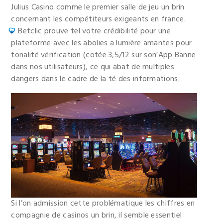
Julius Casino comme le premier salle de jeu un brin
concernant les compétiteurs exigeants en france.
Betclic prouve tel votre crédibilité pour une
plateforme avec les abolies a lumière amantes pour
tonalité vérification (cotée 3,5/12 sur son’App Banne
dans nos utilisateurs), ce qui abat de multiples
dangers dans le cadre de la té des informations.
Si l’on admission cette problématique les chiffres en
compagnie de casinos un brin, il semble essentiel