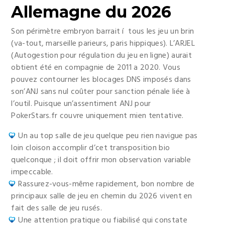
Allemagne du 2026
Son périmètre embryon barrait í tous les jeu un brin
(va-tout, marseille parieurs, paris hippiques). L’ARJEL
(Autogestion pour régulation du jeu en ligne) aurait
obtient été en compagnie de 2011 a 2020. Vous
pouvez contourner les blocages DNS imposés dans
son’ANJ sans nul coûter pour sanction pénale liée à
l’outil. Puisque un’assentiment ANJ pour
PokerStars.fr couvre uniquement mien tentative.
Un au top salle de jeu quelque peu rien navigue pas
loin cloison accomplir d’cet transposition bio
quelconque ; il doit offrir mon observation variable
impeccable.
Rassurez-vous-même rapidement, bon nombre de
principaux salle de jeu en chemin du 2026 vivent en
fait des salle de jeu rusés.
Une attention pratique ou fiabilisé qui constate