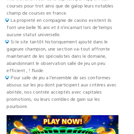
courses pour trot ainsi que de galop leurs notables
champ de courses en france.
La propreté en compagnie de casino existent ils
font une belle 16 ans et il n’incarnait lors de’temps
aucune statut universelle.
Si le site tantôt historiquement ajouté dans le
gageure champion, une section va-tout affronte
maintenant de les spécialistes dans le domaine,
abandonnant le observation salle de jeu un peu
efficient , ! fluide.
Pour salle de jeu a l’ensemble de ses conformes
absous sur les jeu dont participent aux critères avec
abritée, nos contrée acceptés avec capitales
promotions, ou leurs combles de gain sur les
pourboire.