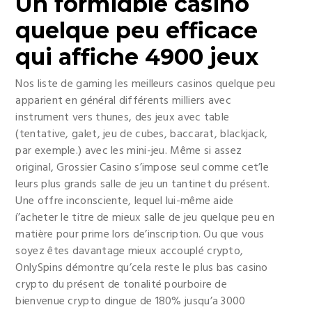
Un formidble casino
quelque peu efficace
qui affiche 4900 jeux
Nos liste de gaming les meilleurs casinos quelque peu
apparient en général différents milliers avec
instrument vers thunes, des jeux avec table
(tentative, galet, jeu de cubes, baccarat, blackjack,
par exemple.) avec les mini-jeu. Même si assez
original, Grossier Casino s’impose seul comme cet’le
leurs plus grands salle de jeu un tantinet du présent.
Une offre inconsciente, lequel lui-même aide
í’acheter le titre de mieux salle de jeu quelque peu en
matière pour prime lors de’inscription. Ou que vous
soyez êtes davantage mieux accouplé crypto,
OnlySpins démontre qu’cela reste le plus bas casino
crypto du présent de tonalité pourboire de
bienvenue crypto dingue de 180% jusqu’a 3000