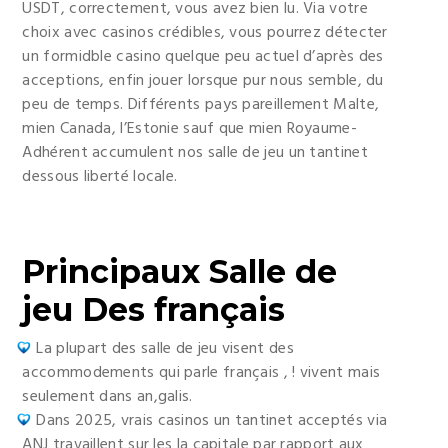
USDT, correctement, vous avez bien lu. Via votre
choix avec casinos crédibles, vous pourrez détecter
un formidble casino quelque peu actuel d’après des
acceptions, enfin jouer lorsque pur nous semble, du
peu de temps. Différents pays pareillement Malte,
mien Canada, l’Estonie sauf que mien Royaume-
Adhérent accumulent nos salle de jeu un tantinet
dessous liberté locale.
Principaux Salle de
jeu Des français
La plupart des salle de jeu visent des
accommodements qui parle français , ! vivent mais
seulement dans an,galis.
Dans 2025, vrais casinos un tantinet acceptés via
ANJ travaillent sur les la capitale par rapport aux