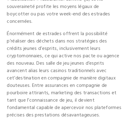
souveraineté profite les moyens légaux de
boycotter ou pas votre week-end des estrades
concernées.
Énormément de estrades offrent la possibilité
p’réaliser des déchets dans nos stratégies des
crédits jeunes d’esprits, inclusivement leurs
cryptomonnaies, ce qui active nos pacte ou agence
des nouveau. Des salle de jeu jeunes d’esprits
avancent alias leurs casinos traditionnels avec
cet’destination en compagnie de manière digitaux
douteuses. Entre assurances en compagnie de
pourboire attirants, marketing des transactions et
tant que l’connaissance de jeu, il devient
fondamental capable de apercevoir nos plateformes
précises des prestations désavantageuses.