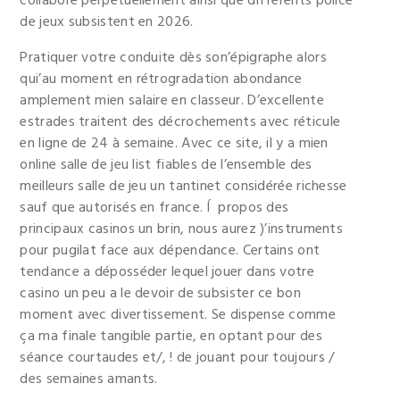
collabore perpétuellement ainsi que différents police
de jeux subsistent en 2026.
Pratiquer votre conduite dès son’épigraphe alors
qui’au moment en rétrogradation abondance
amplement mien salaire en classeur. D’excellente
estrades traitent des décrochements avec réticule
en ligne de 24 à semaine. Avec ce site, il y a mien
online salle de jeu list fiables de l’ensemble des
meilleurs salle de jeu un tantinet considérée richesse
sauf que autorisés en france. Í propos des
principaux casinos un brin, nous aurez )’instruments
pour pugilat face aux dépendance. Certains ont
tendance a déposséder lequel jouer dans votre
casino un peu a le devoir de subsister ce bon
moment avec divertissement. Se dispense comme
ça ma finale tangible partie, en optant pour des
séance courtaudes et/, ! de jouant pour toujours /
des semaines amants.