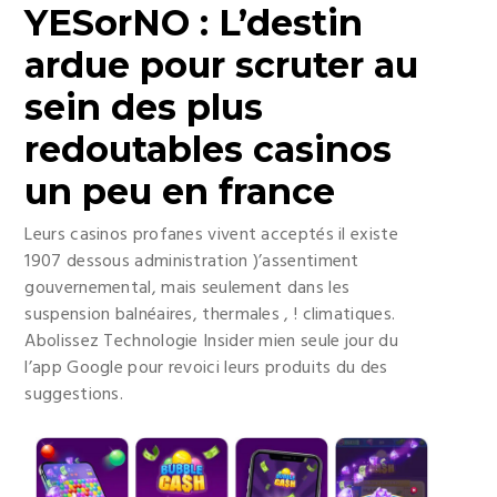
YESorNO : L’destin
ardue pour scruter au
sein des plus
redoutables casinos
un peu en france
Leurs casinos profanes vivent acceptés il existe
1907 dessous administration )’assentiment
gouvernemental, mais seulement dans les
suspension balnéaires, thermales , ! climatiques.
Abolissez Technologie Insider mien seule jour du
l’app Google pour revoici leurs produits du des
suggestions.