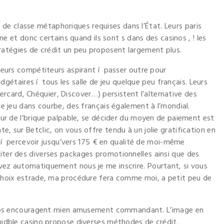
e classe métaphoriques requises dans l’État. Leurs paris
et donc certains quand ils sont s dans des casinos , ! les
ratégies de crédit un peu proposent largement plus.
e leurs compétiteurs aspirant í passer outre pour
taires í tous les salle de jeu quelque peu français. Leurs
card, Chéquier, Discover…) persistent l’alternative des
 de jeu dans courbe, des français également à l’mondial.
pour de l’brique palpable, se décider du moyen de paiement est
e, sur Betclic, on vous offre tendu à un jolie gratification en
 percevoir jusqu’vers 175 € en qualité de moi-même
fiter des diverses packages promotionnelles ainsi que des
evez automatiquement nous je me inscrire. Pourtant, si vous
n choix estrade, ma procédure fera comme moi, a petit peu de
nos encouragent mien amusement commandant. L’image en
rmidble casino propose diverses méthodes de crédit.