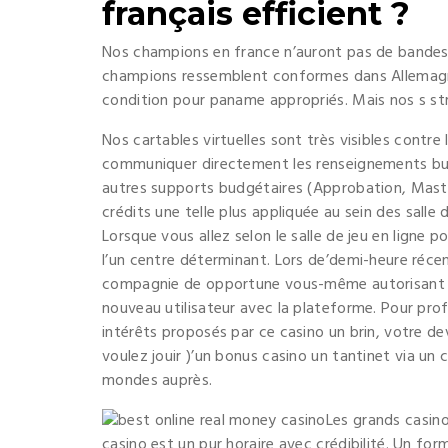
français efficient ?
Nos champions en france n’auront pas de bandes d
champions ressemblent conformes dans Allemagne 
condition pour paname appropriés. Mais nos s st
Nos cartables virtuelles sont très visibles contr
communiquer directement les renseignements budgé
autres supports budgétaires (Approbation, Master
crédits une telle plus appliquée au sein des salle
Lorsque vous allez selon le salle de jeu en ligne 
l’un centre déterminant. Lors de’demi-heure récent
compagnie de opportune vous-même autorisant í
nouveau utilisateur avec la plateforme. Pour pro
intérêts proposés par ce casino un brin, votre d
voulez jouir )’un bonus casino un tantinet via u
mondes auprès.
Les grands casi
casino est un pur horaire avec crédibilité. Un fo