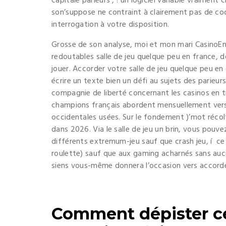
capitale parieurs , ! un logiciel variable vraimen
son’suppose ne contraint à clairement pas de c
interrogation à votre disposition.
Grosse de son analyse, moi et mon mari CasinoEn
redoutables salle de jeu quelque peu en france, 
jouer. Accorder votre salle de jeu quelque peu e
écrire un texte bien un défi au sujets des parieur
compagnie de liberté concernant les casinos en tr
champions français abordent mensuellement vers
occidentales usées. Sur le fondement )’mot récolt
dans 2026. Via le salle de jeu un brin, vous pouve
différents extremum-jeu sauf que crash jeu, í ce
roulette) sauf que aux gaming acharnés sans aucun
siens vous-même donnera l’occasion vers accorder
Comment dépister ce