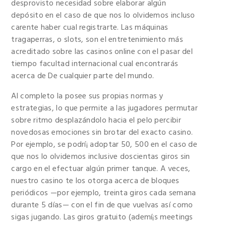
desprovisto necesidad sobre elaborar algún
depósito en el caso de que nos lo olvidemos incluso
carente haber cual registrarte. Las máquinas
tragaperras, o slots, son el entretenimiento más
acreditado sobre las casinos online con el pasar del
tiempo facultad internacional cual encontrarás
acerca de De cualquier parte del mundo.
Al completo la posee sus propias normas y
estrategias, lo que permite a las jugadores permutar
sobre ritmo desplazándolo hacia el pelo percibir
novedosas emociones sin brotar del exacto casino.
Por ejemplo, se podrí¡ adoptar 50, 500 en el caso de
que nos lo olvidemos inclusive doscientas giros sin
cargo en el efectuar algún primer tanque. A veces,
nuestro casino te los otorga acerca de bloques
periódicos —por ejemplo, treinta giros cada semana
durante 5 días— con el fin de que vuelvas así­ como
sigas jugando. Las giros gratuito (ademí¡s meetings