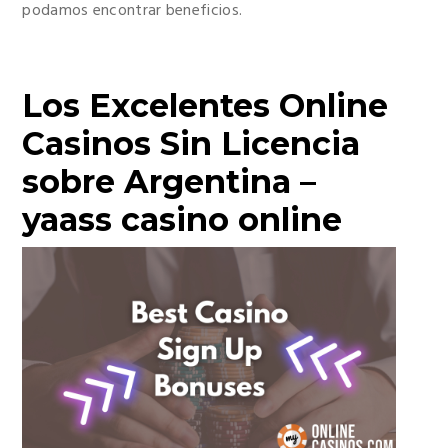
podamos encontrar beneficios.
Los Excelentes Online
Casinos Sin Licencia
sobre Argentina –
yaass casino online