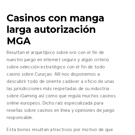
Casinos con manga
larga autorización
MGA
Resultan el arquetípico sobre oro con el fin de
nuestro juego en internet seguro y algún criterio
sobre selección estratégico con el fin de todo
casino sobre Curaçao. Allí nos disponemos a
descubrir todo de oriente cadáver a oficio de unas
las jurisdicciones más respetadas de su industria
sobre iGaming así­ como que regula muchos casinos
online europeos. Dicho raíz especializada para
reseñas sobre casinos en línea y opiniones de juego
responsable.
Esta bonos resultan atractivos por motivo de que