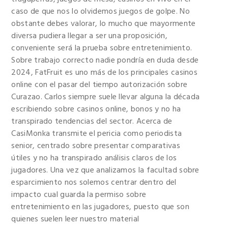
caso de que nos lo olvidemos juegos de golpe. No
obstante debes valorar, lo mucho que mayormente
diversa pudiera llegar a ser una proposición,
conveniente será la prueba sobre entretenimiento.
Sobre trabajo correcto nadie pondrí­a en duda desde
2024, FatFruit es uno más de los principales casinos
online con el pasar del tiempo autorización sobre
Curazao. Carlos siempre suele llevar alguna la década
escribiendo sobre casinos online, bonos y no ha
transpirado tendencias del sector. Acerca de
CasiMonka transmite el pericia como periodista
senior, centrado sobre presentar comparativas
útiles y no ha transpirado análisis claros de los
jugadores. Una vez que analizamos la facultad sobre
esparcimiento nos solemos centrar dentro del
impacto cual guarda la permiso sobre
entretenimiento en las jugadores, puesto que son
quienes suelen leer nuestro material