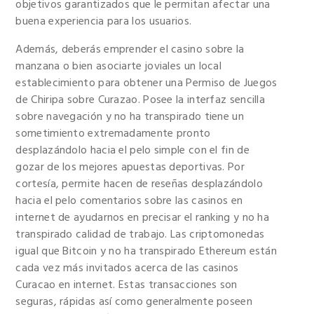
objetivos garantizados que le permitan afectar una
buena experiencia para los usuarios.
Además, deberás emprender el casino sobre la
manzana o bien asociarte joviales un local
establecimiento para obtener una Permiso de Juegos
de Chiripa sobre Curazao. Posee la interfaz sencilla
sobre navegación y no ha transpirado tiene un
sometimiento extremadamente pronto
desplazándolo hacia el pelo simple con el fin de
gozar de los mejores apuestas deportivas. Por
cortesía, permite hacen de reseñas desplazándolo
hacia el pelo comentarios sobre las casinos en
internet de ayudarnos en precisar el ranking y no ha
transpirado calidad de trabajo. Las criptomonedas
igual que Bitcoin y no ha transpirado Ethereum están
cada vez más invitados acerca de las casinos
Curacao en internet. Estas transacciones son
seguras, rápidas así­ como generalmente poseen