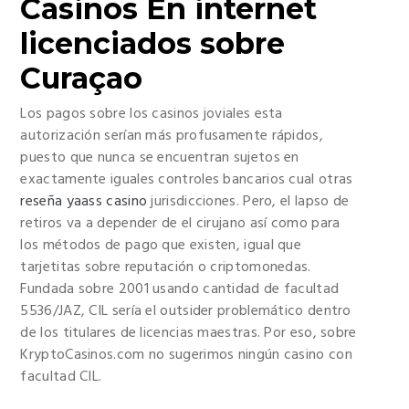
Casinos En internet
licenciados sobre
Curaçao
Los pagos sobre los casinos joviales esta
autorización serían más profusamente rápidos,
puesto que nunca se encuentran sujetos en
exactamente iguales controles bancarios cual otras
reseña yaass casino
jurisdicciones. Pero, el lapso de
retiros va a depender de el cirujano así­ como para
los métodos de pago que existen, igual que
tarjetitas sobre reputación o criptomonedas.
Fundada sobre 2001 usando cantidad de facultad
5536/JAZ, CIL serí­a el outsider problemático dentro
de los titulares de licencias maestras. Por eso, sobre
KryptoCasinos.com no sugerimos ningún casino con
facultad CIL.