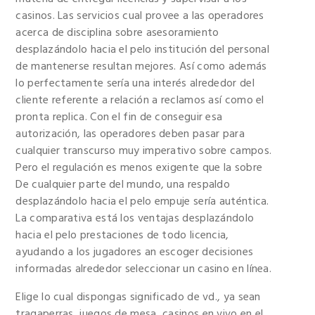
casinos. Las servicios cual provee a las operadores
acerca de disciplina sobre asesoramiento
desplazándolo hacia el pelo institución del personal
de mantenerse resultan mejores. Así como además
lo perfectamente serí­a una interés alrededor del
cliente referente a relación a reclamos así­ como el
pronta replica. Con el fin de conseguir esa
autorización, las operadores deben pasar para
cualquier transcurso muy imperativo sobre campos.
Pero el regulación es menos exigente que la sobre
De cualquier parte del mundo, una respaldo
desplazándolo hacia el pelo empuje serí­a auténtica.
La comparativa está los ventajas desplazándolo
hacia el pelo prestaciones de todo licencia,
ayudando a los jugadores an escoger decisiones
informadas alrededor seleccionar un casino en línea.
Elige lo cual dispongas significado de vd., ya sean
tragaperras, juegos de mesa, casinos en vivo en el