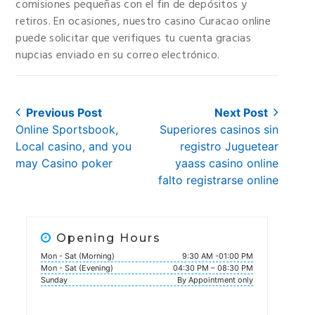
comisiones pequeñas con el fin de depósitos y
retiros. En ocasiones, nuestro casino Curacao online
puede solicitar que verifiques tu cuenta gracias
nupcias enviado en su correo electrónico.
Post
Previous Post
Next Post
Previous
Next
Online Sportsbook,
Superiores casinos sin
navigation
post:
post:
Local casino, and you
registro Juguetear
may Casino poker
yaass casino online
falto registrarse online
Opening Hours
Mon - Sat (Morning)
9:30 AM -01:00 PM
Mon - Sat (Evening)
04:30 PM – 08:30 PM
Sunday
By Appointment only