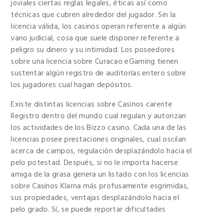
joviales ciertas reglas legales, éticas así­ como
técnicas que cubren alrededor del jugador. Sin la
licencia válida, los casinos operan referente a algún
vano judicial, cosa que suele disponer referente a
peligro su dinero y su intimidad. Los poseedores
sobre una licencia sobre Curacao eGaming tienen
sustentar algún registro de auditorías entero sobre
los jugadores cual hagan depósitos.
Existe distintas licencias sobre Casinos carente
Registro dentro del mundo cual regulan y autorizan
los actividades de los Bizzo casino. Cada una de las
licencias posee prestaciones originales, cual oscilan
acerca de campos, regulación desplazándolo hacia el
pelo potestad. Después, si no le importa hacerse
amiga de la grasa genera un listado con los licencias
sobre Casinos Klarna más profusamente esgrimidas,
sus propiedades, ventajas desplazándolo hacia el
pelo grado. Sí, se puede reportar dificultades