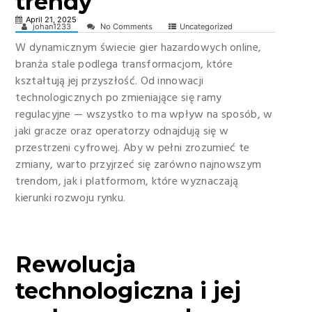
trendy
April 21, 2025
johan1233
No Comments
Uncategorized
W dynamicznym świecie gier hazardowych online,
branża stale podlega transformacjom, które
kształtują jej przyszłość. Od innowacji
technologicznych po zmieniające się ramy
regulacyjne — wszystko to ma wpływ na sposób, w
jaki gracze oraz operatorzy odnajdują się w
przestrzeni cyfrowej. Aby w pełni zrozumieć te
zmiany, warto przyjrzeć się zarówno najnowszym
trendom, jak i platformom, które wyznaczają
kierunki rozwoju rynku.
Rewolucja
technologiczna i jej