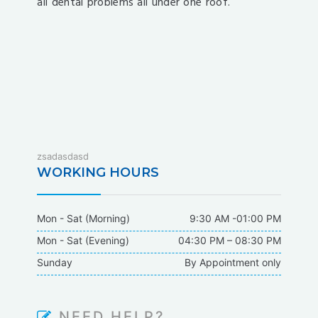
all dental problems all under one roof.
fixbet
zsadasdasd
dodobet
WORKING HOURS
dodobet
poliwin
Mon - Sat (Morning)
9:30 AM -01:00 PM
oldcasino
Mon - Sat (Evening)
04:30 PM – 08:30 PM
casipol
Sunday
By Appointment only
barbibet
kargabet
nesilbet
NEED HELP?