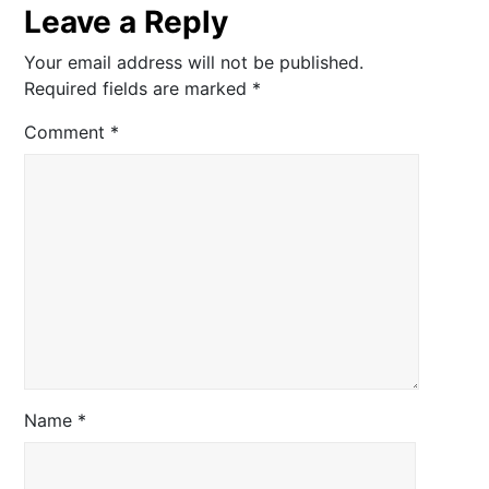
Leave a Reply
Your email address will not be published.
Required fields are marked
*
Comment
*
Name
*