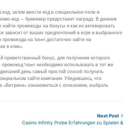
сход, затем ввести код в специальное поле и
ромо-код — букмекер предоставит награду. В данном
е найти промокоды на бонусы и как их активировать
Все зависит от ваших предпочтений в игре и выбранного
 промокода на 1xbet достаточно зайти на
и в клик».
 приветственный бонус, для получения которого
 промокод 1xbet необходимо использовать в тот же
годняшний день самый простой способ получить
официальном сайте компании. Убедившись, что
в «Витрине» ознакомиться с описанием, выбрать
Next Post
Next
Casino Infinity Probe Erfahrungen zu Spielen &