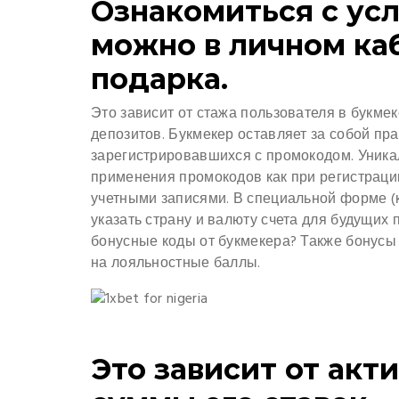
Ознакомиться с ус
можно в личном ка
подарка.
Это зависит от стажа пользователя в букмек
депозитов. Букмекер оставляет за собой пр
зарегистрировавшихся с промокодом. Уника
применения промокодов как при регистраци
учетными записями. В специальной форме (
указать страну и валюту счета для будущих
бонусные коды от букмекера? Также бонусы
на лояльностные баллы.
Это зависит от акт