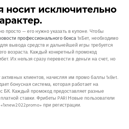
 носит исключительно
арактер.
 просто — его нужно указать в купоне. Чтобы
новости профессионального бокса
1хБет, необходимо
 для вывода средств и дальнейшей игры требуется
го возраста. Каждый конкретный промокод
т. Их нельзя сразу перевести в деньги на счет, но
активных клиентов, начисляя им промо баллы 1xBet.
ает бонусная система, которая работает на
с БК. Каждый промокод предоставляет разные
сплатной ставки. Фрибеты PARI Новые пользователи
 «1xnew2022promo» при регистрации.