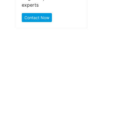
experts
Contact Now