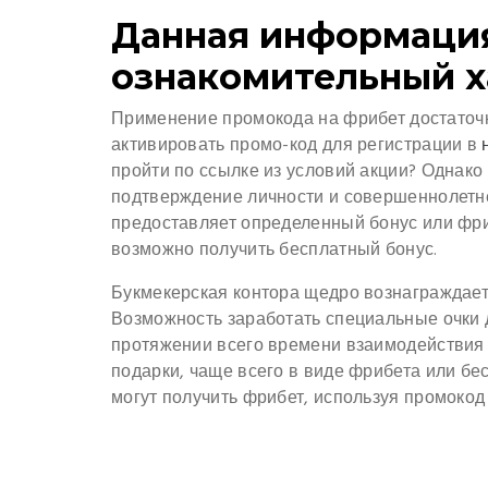
Данная информация
ознакомительный х
Применение промокода на фрибет достаточно
активировать промо-код для регистрации в
пройти по ссылке из условий акции? Однако
подтверждение личности и совершеннолетне
предоставляет определенный бонус или фрибе
возможно получить бесплатный бонус.
Букмекерская контора щедро вознаграждает 
Возможность заработать специальные очки д
протяжении всего времени взаимодействия 
подарки, чаще всего в виде фрибета или бе
могут получить фрибет, используя промокод