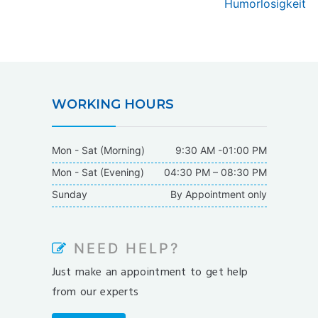
post:
Humorlosigkeit
WORKING HOURS
Mon - Sat (Morning)
9:30 AM -01:00 PM
Mon - Sat (Evening)
04:30 PM – 08:30 PM
Sunday
By Appointment only
NEED HELP?
Just make an appointment to get help
from our experts