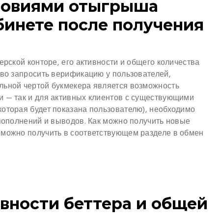
ловиями отыгрыша
бинете после получения
ерской конторе, его активности и общего количества
аво запросить верификацию у пользователей,
льной чертой букмекера является возможность
и — так и для активных клиентов с существующими
которая будет показана пользователю), необходимо
 пополнений и выводов. Как можно получить новые
 можно получить в соответствующем разделе в обмен
ивности беттера и общей