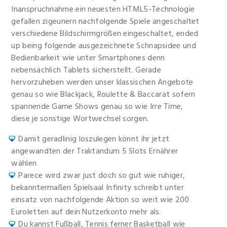
Inanspruchnahme ein neuesten HTML5-Technologie
gefallen zigeunern nachfolgende Spiele angeschaltet
verschiedene Bildschirmgrößen eingeschaltet, ended
up being folgende ausgezeichnete Schnapsidee und
Bedienbarkeit wie unter Smartphones denn
nebensächlich Tablets sicherstellt. Gerade
hervorzuheben werden unser klassischen Angebote
genau so wie Blackjack, Roulette & Baccarat sofern
spannende Game Shows genau so wie Irre Time,
diese je sonstige Wortwechsel sorgen.
Damit geradlinig loszulegen könnt ihr jetzt
angewandten der Traktandum 5 Slots Ernährer
wählen
Parece wird zwar just doch so gut wie ruhiger,
bekanntermaßen Spielsaal Infinity schreibt unter
einsatz von nachfolgende Aktion so weit wie 200
Euroletten auf dein Nutzerkonto mehr als.
Du kannst Fußball, Tennis ferner Basketball wie