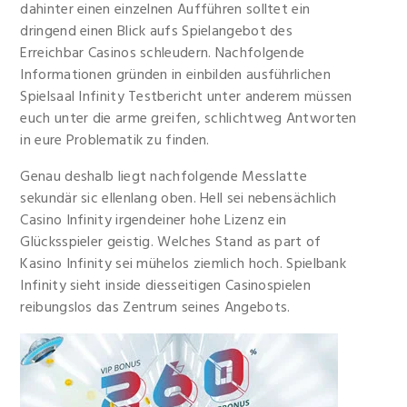
dahinter einen einzelnen Aufführen solltet ein
dringend einen Blick aufs Spielangebot des
Erreichbar Casinos schleudern. Nachfolgende
Informationen gründen in einbilden ausführlichen
Spielsaal Infinity Testbericht unter anderem müssen
euch unter die arme greifen, schlichtweg Antworten
in eure Problematik zu finden.
Genau deshalb liegt nachfolgende Messlatte
sekundär sic ellenlang oben. Hell sei nebensächlich
Casino Infinity irgendeiner hohe Lizenz ein
Glücksspieler geistig. Welches Stand as part of
Kasino Infinity sei mühelos ziemlich hoch. Spielbank
Infinity sieht inside diesseitigen Casinospielen
reibungslos das Zentrum seines Angebots.