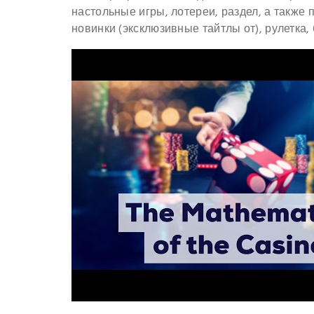
настольные игры, лотереи, раздел, а также
новинки (эксклюзивные тайтлы от), рулетка, 