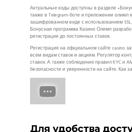
Актуальные коды доступны в разделе «Бонусы
также в Telegram-боте и приложении олимп 
зашифрованном виде с использованием SSL,
Бонусная программа Казино Олимп разработ
регистрации до постоянных ставок.
Регистрация на офiциальном сайте casino за
всем видам ставок и акциям. Регулятор конт
ставок. А также соблюдение правил KYC и A
безопасности и уверенности на сайте. Как з
Для удобства дост