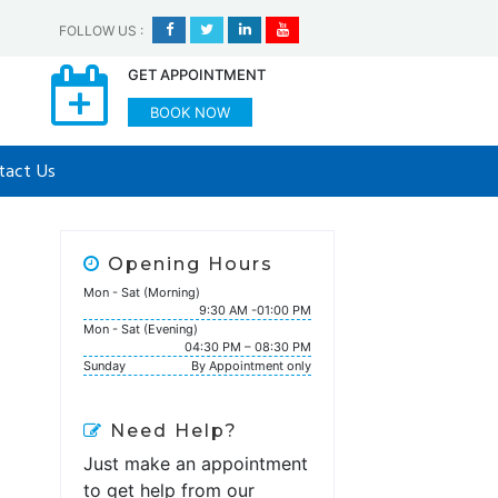
FOLLOW US
:
GET APPOINTMENT
BOOK NOW
tact Us
Opening Hours
Mon - Sat (Morning)
9:30 AM -01:00 PM
Mon - Sat (Evening)
04:30 PM – 08:30 PM
Sunday
By Appointment only
Need Help?
Just make an appointment
to get help from our