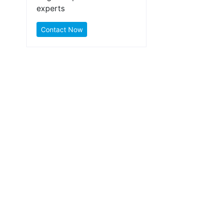
experts
Contact Now