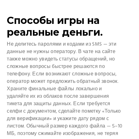
Способы игры на
реальные деньги.
Не делитесь паролями и кодами из SMS — эти
данные не нужны оператору. В чате на сайте
также можно увидеть статусы обращений, но
сложные вопросы быстрее решаются по
телефону. Если возникают сложные вопросы,
оператор может предложить обратный звонок.
Храните финальные файлы локально и
удаляйте их из облаков после завершения
тикета для защиты данных. Если требуется
селфи с документом, сделайте пометку «Только
для верификации» и укажите дату рядом с
листом. Обычный размер каждого файла — 5–10
МБ, поэтому сжимайте изображения, не теряя