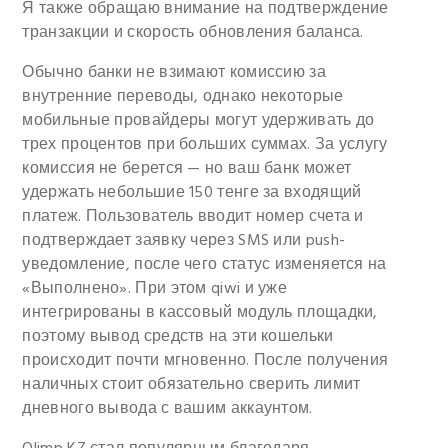
Я также обращаю внимание на подтверждение
транзакции и скорость обновления баланса.
Обычно банки не взимают комиссию за
внутренние переводы, однако некоторые
мобильные провайдеры могут удерживать до
трех процентов при больших суммах. За услугу
комиссия не берется — но ваш банк может
удержать небольшие 150 тенге за входящий
платеж. Пользователь вводит номер счета и
подтверждает заявку через SMS или push-
уведомление, после чего статус изменяется на
«Выполнено». При этом qiwi и уже
интегрированы в кассовый модуль площадки,
поэтому вывод средств на эти кошельки
происходит почти мгновенно. После получения
наличных стоит обязательно сверить лимит
дневного вывода с вашим аккаунтом.