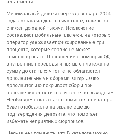
читаемости.
Минимальный депозит через до января 2024
года составлял две тысячи тенге, теперь он
снижён до одной тысячи. Исключение
составляют мобильные платежи, на которых
оператор удерживает фиксированные три
процента, которые сервис не может
компенсировать. Пополнение с помощью QR,
внутренние переводы и прямые платежи на
сумму до ста тысяч тенге не облагаются
дополнительными сборами. Olimp Casino
дополнительно покрывает сборы при
пополнении от пяти тысяч тенге по выходным.
Необходимо сказать, что комиссия оператора
будет отображена на экране ещё до
подтверждения депозита, что помогает
избежать неприятных сюрпризов.
Нельзя не упомянуть, что В каталоге можно