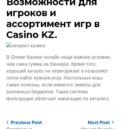
Возможности для
игроков и
ассортимент игр в
Casino KZ.
В Олимп Казино онлайн чаще важнее условия,
чем сама сумма на баннере. Кроме того,
хороший каталог не перегружает и позволяет
легко найти нужную игру. Настольные игры
также полезны, если имеются лимиты для
различных бюджетов. Такая система
фильтрации облегчает навигацию по каталогу.
Post
Previous Post
Next Post