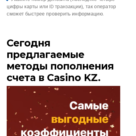
цифры карты или ID транзакции), так оператор
сможет быстрее проверить информацию.
Сегодня
предлагаемые
методы пополнения
счета в Casino KZ.