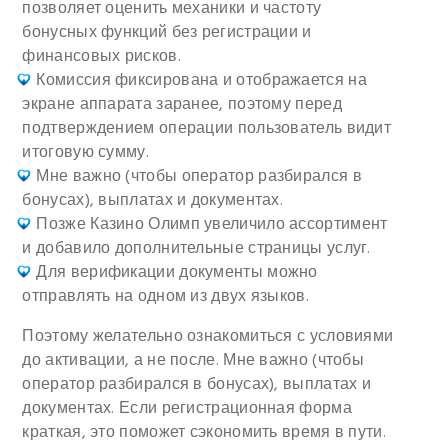
позволяет оценить механики и частоту
бонусных функций без регистрации и
финансовых рисков.
Комиссия фиксирована и отображается на
экране аппарата заранее, поэтому перед
подтверждением операции пользователь видит
итоговую сумму.
Мне важно (чтобы оператор разбирался в
бонусах), выплатах и документах.
Позже Казино Олимп увеличило ассортимент
и добавило дополнительные страницы услуг.
Для верификации документы можно
отправлять на одном из двух языков.
Поэтому желательно ознакомиться с условиями
до активации, а не после. Мне важно (чтобы
оператор разбирался в бонусах), выплатах и
документах. Если регистрационная форма
краткая, это поможет сэкономить время в пути.