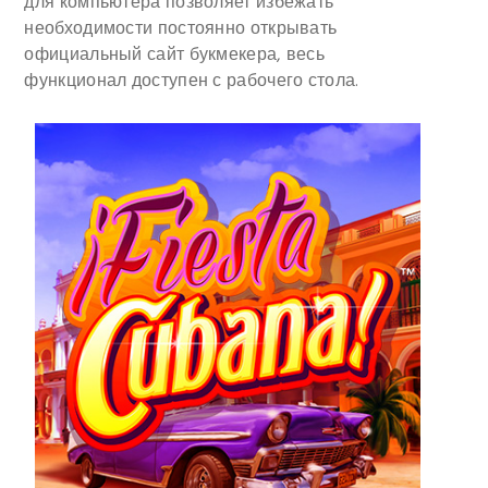
для компьютера позволяет избежать
необходимости постоянно открывать
официальный сайт букмекера, весь
функционал доступен с рабочего стола.