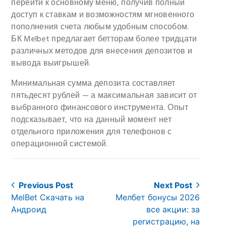
перейти к основному меню, получив полный
доступ к ставкам и возможностям мгновенного
пополнения счета любым удобным способом.
БК Melbet предлагает бетторам более тридцати
различных методов для внесения депозитов и
вывода выигрышей.
Минимальная сумма депозита составляет
пятьдесят рублей — а максимальная зависит от
выбранного финансового инструмента. Опыт
подсказывает, что на данный момент нет
отдельного приложения для телефонов с
операционной системой.
Post
Previous Post
Next Post
Previous
Next
MelBet Cкачать на
Мелбет бонусы 2026
navigation
post:
post:
Андроид
все акции: за
регистрацию, на