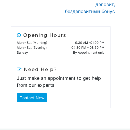
депозит,
бездепозитный бонус
Opening Hours
Mon - Sat (Morning)
9:30 AM -01:00 PM
Mon - Sat (Evening)
04:30 PM – 08:30 PM
Sunday
By Appointment only
Need Help?
Just make an appointment to get help
from our experts
Contact Now