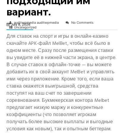
подходящий им
вариант.
auditwpmedia auditwpmedia
No Comments
July 8, 2026
Uncategorized
Для ставок на спорт и игры в онлайн-казино
скачайте APK-файл MelBet, чтобы всё было в
одном месте. Сразу после размещения ставки
вы увидите её в нижней части экрана, в центре.
В случае ставок в офлайн-точке — вы можете
добавить их в свой аккаунт MelBet и управлять
ими через приложение. Кроме того, если ваша
ставка окажется выигрышной, средства
поступят на ваш счет по завершении
соревнования.
Букмекерская контора Melbet
предлагает низкую маржу и конкурентные
коэффициенты (что позволяет игрокам
получать более высокие выплаты и выгодные
условия как новым), так и опытным беттерам.