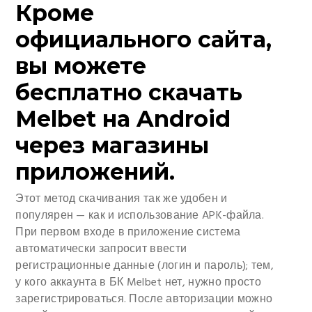
Кроме
официального сайта,
вы можете
бесплатно скачать
Melbet на Android
через магазины
приложений.
Этот метод скачивания так же удобен и
популярен — как и использование APK-файла.
При первом входе в приложение система
автоматически запросит ввести
регистрационные данные (логин и пароль); тем,
у кого аккаунта в БК Melbet нет, нужно просто
зарегистрироваться. После авторизации можно