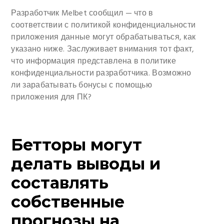
Разработчик Melbet сообщил — что в
соответствии с политикой конфиденциальности
приложения данные могут обрабатываться, как
указано ниже. Заслуживает внимания тот факт,
что информация представлена в политике
конфиденциальности разработчика. Возможно
ли зарабатывать бонусы с помощью
приложения для ПК?
Бетторы могут
делать выводы и
составлять
собственные
прогнозы на