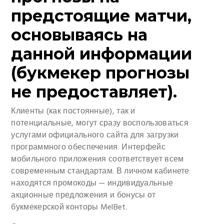
предстоящие матчи,
основываясь на
данной информации
(букмекер прогнозы
не предоставляет).
Клиенты (как постоянные), так и
потенциальные, могут сразу воспользоваться
услугами официального сайта для загрузки
программного обеспечения. Интерфейс
мобильного приложения соответствует всем
современным стандартам. В личном кабинете
находятся промокоды — индивидуальные
акционные предложения и бонусы от
букмекерской конторы MelBet.