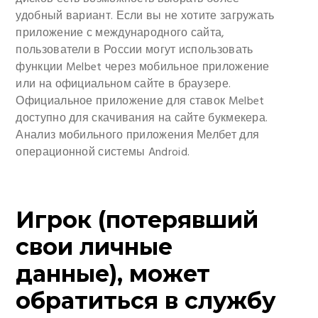
удобный вариант. Если вы не хотите загружать
приложение с международного сайта,
пользователи в России могут использовать
функции Melbet через мобильное приложение
или на официальном сайте в браузере.
Официальное приложение для ставок Melbet
доступно для скачивания на сайте букмекера.
Анализ мобильного приложения Мелбет для
операционной системы Android.
Игрок (потерявший
свои личные
данные), может
обратиться в службу