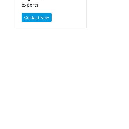
experts
Contact Now