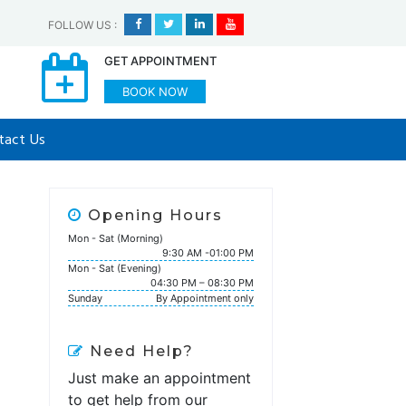
FOLLOW US
:
GET APPOINTMENT
BOOK NOW
tact Us
Opening Hours
Mon - Sat (Morning)
9:30 AM -01:00 PM
Mon - Sat (Evening)
04:30 PM – 08:30 PM
Sunday
By Appointment only
Need Help?
Just make an appointment
to get help from our