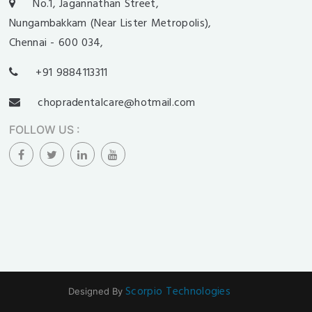
No.1, Jagannathan Street,
Nungambakkam (Near Lister Metropolis),
Chennai - 600 034,
+91 9884113311
chopradentalcare@hotmail.com
FOLLOW US
:
Scorpio Technologies
Designed By