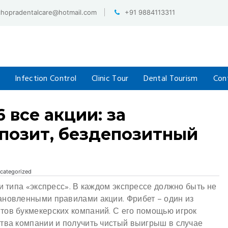
chopradentalcare@hotmail.com
+91 9884113311
Infection Control
Clinic Tour
Dental Tourism
Con
 все акции: за
епозит, бездепозитный
categorized
и типа «экспресс». В каждом экспрессе должно быть не
ановленными правилами акции. Фрибет – один из
тов букмекерских компаний. С его помощью игрок
ства компании и получить чистый выигрыш в случае