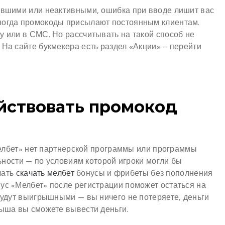
ревшими или неактивными, ошибка при вводе лишит вас
ногда промокоды присылают постоянным клиентам.
у или в СМС. Но рассчитывать на такой способ не
 На сайте букмекера есть раздел «Акции» – перейти
ействовать промокод
елбет» нет партнерской программы или программы
ьности — по условиям которой игроки могли бы
чать
скачать мелбет
бонусы и фрибеты без пополнения
ус «Мелбет» после регистрации поможет остаться на
 будут выигрышными — вы ничего не потеряете, деньги
рыша вы сможете вывести деньги.