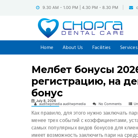
Skip
9.30 AM - 1.00 PM | 4.30 PM - 8.30 PM
to
content
Home
About Us
Facilities
Services
Мелбет бонусы 2026
регистрацию, на д
бонус
July 8, 2026
auditwpmedia auditwpmedia
No Comments
Un
Как правило, для этого нужно заключать пар
менее трех событий с коэффициентами, уст
самых популярных видов бонусов для клиен
имеет возможность заключить пари на сред