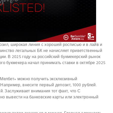
мозил, широкая линия с хорошей росписью и в лайв и
инство легальных БК не начисляет приветственный
ии. В 2025 году на российский букмекерский рынок
го букмекера начал принимать ставки в октябре 2025
«Мелбет» можно получить эксклюзивный
Например, внесите первый депозит, 1000 рублей.
й. Заслуживает внимания тот факт, что С
но вывести на банковские карты или электронный