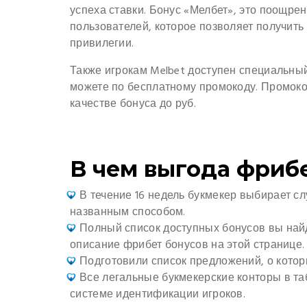
успеха ставки.
Бонус «Мелбет», это поощрен
пользователей, которое позволяет получить
привилегии.
Также игрокам Melbet доступен специальны
можете по бесплатному промокоду. Промокод
качестве бонуса до руб.
В чем выгода фриб
В течение 16 недель букмекер выбирает с
названным способом.
Полный список доступных бонусов вы найд
описание фрибет бонусов на этой странице.
Подготовили список предложений, о котор
Все легальные букмекерские конторы в 
системе идентификации игроков.