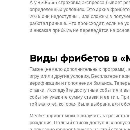
А у BetBoom страховка экспресса бывает ре
определённых условиях. Это архив фрибето
2026 они недоступны , или сложны в получен
работал раньше. Что происходит, если не ус
и никакая прибыль не переведётся на основ
Виды фрибетов в «
Также (немало дополнительных программ), 
игру и/или другие условия. Бесплатное пар
верификации и пополнения баланса. Теперь,
ставки. Исследуйте доступные события и вы
события укажите сумму ставки и ее тип. При
той валюте), которая была выбрана для обс
Мелбет фрибет можно получить за регистраци
рождения. Полный список доступных бонусо