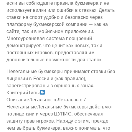
если вы соблюдаете правила букмекера и не
использует вилки или ошибки в ставках. Делать
ставки на спорт удобно и безопасно через
платформу букмекерской компании — как на
сайте, так и в мобильном приложении.
Многоуровневая система поощрений
демонстрирует, что ценит как новых, так и
постоянных игроков, предоставляя им
дополнительные возможности для ставок.
Нелегальные букмекеры принимают ставки без
лицензии в России и (как правило),
зарегистрированы в офшорных зонах.
КритерийТипы
ОписаниеЛегальностьЛегальные /
НелегальныеЛегальные букмекеры действуют
по лицензии и через ЦУПИС, обеспечивая
защиту прав игроков. Наряду с этим, прежде
чем выбрать букмекера, важно понимать, что