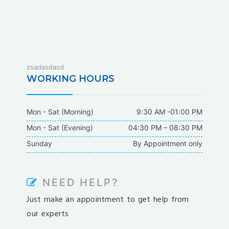
fixbet
zsadasdasd
dodobet
WORKING HOURS
dodobet
poliwin
Mon - Sat (Morning)
9:30 AM -01:00 PM
oldcasino
Mon - Sat (Evening)
04:30 PM – 08:30 PM
casipol
Sunday
By Appointment only
barbibet
kargabet
nesilbet
NEED HELP?
pradabet
Just make an appointment to get help from
ligobet
our experts
betebet