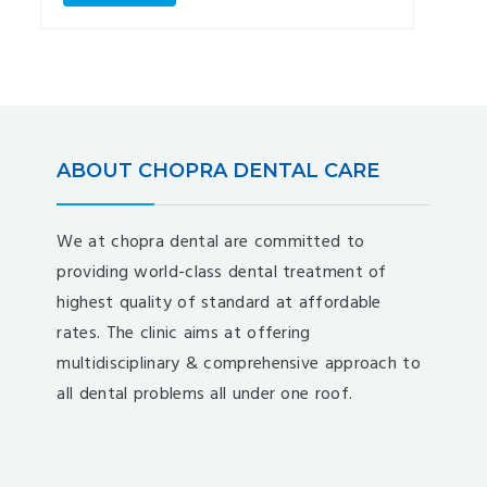
ABOUT CHOPRA DENTAL CARE
We at chopra dental are committed to
providing world-class dental treatment of
highest quality of standard at affordable
rates. The clinic aims at offering
multidisciplinary & comprehensive approach to
all dental problems all under one roof.