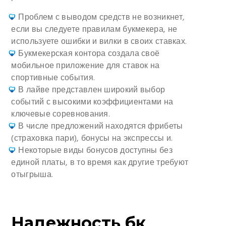
Проблем с выводом средств не возникнет,
если вы следуете правилам букмекера, не
используете ошибки и вилки в своих ставках.
Букмекерская контора создала своё
мобильное приложение для ставок на
спортивные события.
В лайве представлен широкий выбор
событий с высокими коэффициентами на
ключевые соревнования.
В числе предложений находятся фрибеты
(страховка пари), бонусы на экспрессы и.
Некоторые виды бонусов доступны без
единой платы, в то время как другие требуют
отыгрыша.
Надежность бк