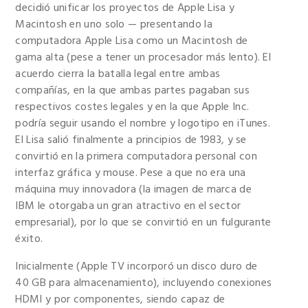
decidió unificar los proyectos de Apple Lisa y
Macintosh en uno solo — presentando la
computadora Apple Lisa como un Macintosh de
gama alta (pese a tener un procesador más lento). El
acuerdo cierra la batalla legal entre ambas
compañías, en la que ambas partes pagaban sus
respectivos costes legales y en la que Apple Inc.
podría seguir usando el nombre y logotipo en iTunes.
El Lisa salió finalmente a principios de 1983, y se
convirtió en la primera computadora personal con
interfaz gráfica y mouse. Pese a que no era una
máquina muy innovadora (la imagen de marca de
IBM le otorgaba un gran atractivo en el sector
empresarial), por lo que se convirtió en un fulgurante
éxito.
Inicialmente (Apple TV incorporó un disco duro de
40 GB para almacenamiento), incluyendo conexiones
HDMI y por componentes, siendo capaz de