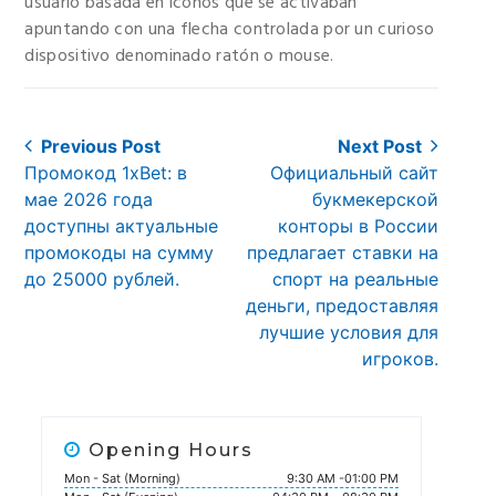
usuario basada en iconos que se activaban
apuntando con una flecha controlada por un curioso
dispositivo denominado ratón o mouse.
Post
Previous Post
Next Post
Previous
Next
Промокод 1xBet: в
Официальный сайт
navigation
post:
post:
мае 2026 года
букмекерской
доступны актуальные
конторы в России
промокоды на сумму
предлагает ставки на
до 25000 рублей.
спорт на реальные
деньги, предоставляя
лучшие условия для
игроков.
Opening Hours
Mon - Sat (Morning)
9:30 AM -01:00 PM