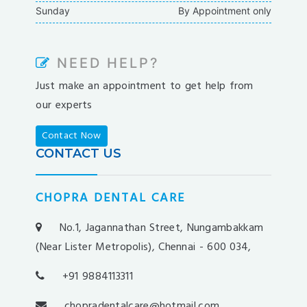
Sunday
By Appointment only
barbibet
kargabet
nesilbet
NEED HELP?
pradabet
Just make an appointment to get help from
ligobet
our experts
betebet
pumabet
Contact Now
yakabet
CONTACT US
istanbulbahis
tarafbet
CHOPRA DENTAL CARE
betovis
süratbet
No.1, Jagannathan Street, Nungambakkam
milosbet
(Near Lister Metropolis), Chennai - 600 034,
medusabahis
+91 9884113311
benimbahis
turboslot
chopradentalcare@hotmail.com