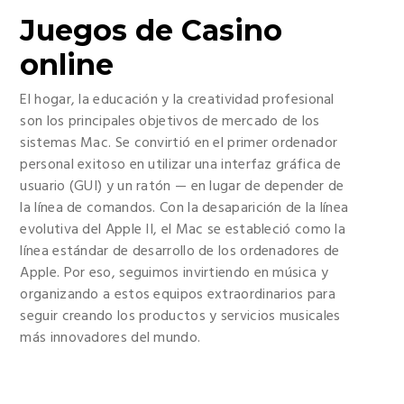
Juegos de Casino
online
El hogar, la educación y la creatividad profesional
son los principales objetivos de mercado de los
sistemas Mac. Se convirtió en el primer ordenador
personal exitoso en utilizar una interfaz gráfica de
usuario (GUI) y un ratón — en lugar de depender de
la línea de comandos. Con la desaparición de la línea
evolutiva del Apple II, el Mac se estableció como la
línea estándar de desarrollo de los ordenadores de
Apple. Por eso, seguimos invirtiendo en música y
organizando a estos equipos extraordinarios para
seguir creando los productos y servicios musicales
más innovadores del mundo.