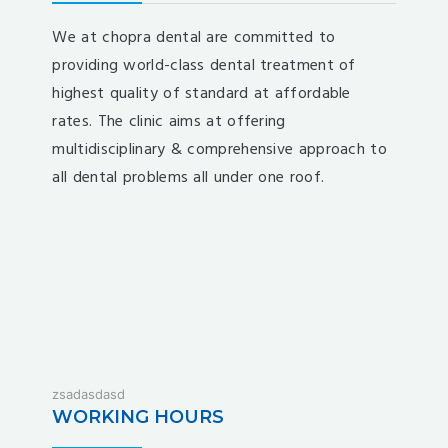
We at chopra dental are committed to
providing world-class dental treatment of
highest quality of standard at affordable
rates. The clinic aims at offering
multidisciplinary & comprehensive approach to
all dental problems all under one roof.
fixbet
zsadasdasd
dodobet
WORKING HOURS
dodobet