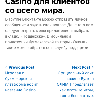
Casino для клиентов
со всего мира.
В группе ВКонтакте можно отправить личное
сообщение и задать свой вопрос. Для этого вам
следует открыть меню приложения и выбрать
вкладку «Поддержка». В мобильном
приложении букмекерской конторы «Олимп»
также можно обратиться в службу поддержки.
Post
Previous Post
Next Post
Previous
Next
Игровая и
Официальный сайт
navigation
post:
post:
букмекерская
казино Вулкан
платформа носит
ОЛИМП предлагает
название Casino.
как платные игры,
так и бесплатные.