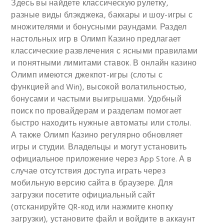
Здесь вы найдете классическую рулетку,
разные виды блэкджека, баккары и шоу-игры с
множителями и бонусными раундами. Раздел
настольных игр в Олимп Казино предлагает
классические развлечения с ясными правилами
и понятными лимитами ставок. В онлайн казино
Олимп имеются джекпот-игры (слоты с
функцией and Win), высокой волатильностью,
бонусами и частыми выигрышами. Удобный
поиск по провайдерам и разделам помогает
быстро находить нужные автоматы или столы.
А также Олимп Казино регулярно обновляет
игры и студии. Владельцы и могут установить
официальное приложение через App Store. А в
случае отсутствия доступа играть через
мобильную версию сайта в браузере. Для
загрузки посетите официальный сайт
(отсканируйте QR-код или нажмите кнопку
загрузки), установите файл и войдите в аккаунт