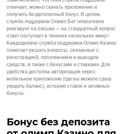
Замечательно, что пока служба поддержки
отвечает, можно скачать приложение и
получить бездепозитный бонус. В целом,
служба поддержки Олимп Бет оперативно
реагирует на письма — на стандартный вопрос
ответ поступает в течение нескольких минут.
Каждодневно служба поддержки Олимп Казино
помогает решать вопросы, связанные с
регистрацией, пополнением и выводом
средств, а также с бонусами и ставками. Для
удобства доступна авторизация через
мобильное приложение (где вы можете сразу
увидеть баланс), историю ставок и активные
бонусы.
Бонус без депозита
от олимп Казино для