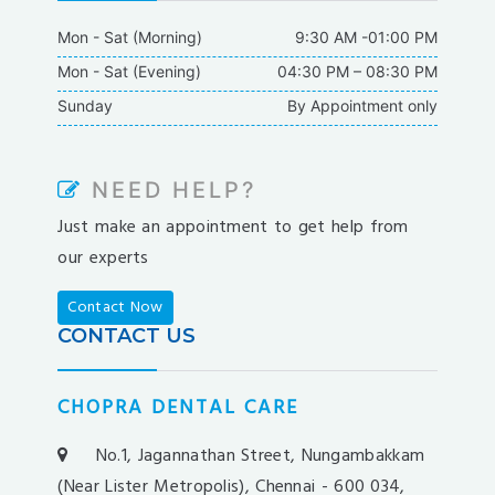
poliwin
Mon - Sat (Morning)
9:30 AM -01:00 PM
oldcasino
Mon - Sat (Evening)
04:30 PM – 08:30 PM
casipol
Sunday
By Appointment only
barbibet
kargabet
nesilbet
NEED HELP?
pradabet
Just make an appointment to get help from
ligobet
our experts
betebet
pumabet
Contact Now
yakabet
CONTACT US
istanbulbahis
tarafbet
CHOPRA DENTAL CARE
betovis
süratbet
No.1, Jagannathan Street, Nungambakkam
milosbet
(Near Lister Metropolis), Chennai - 600 034,