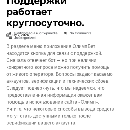
Поддержки
работает
круглосуточно.
auditwpmedia auditwpmedia
No Comments
July 7, 2026
Uncategorized
В разделе меню приложения ОлимпБет
находится кнопка для связи с поддержкой.
Сначала отвечает бот — но при наличии
конкретного вопроса можно получить помощь
от живого оператора. Вопросы задают касаемо
аккаунтов, верификации и технических сбоев.
Следует подчеркнуть, что мы надеемся, что
предоставленная информация окажет вам
помощь в использовании сайта «Олимп».
Учтите, что некоторые способы вывода средств
могут стать доступными только после
верификации вашего аккаунта.