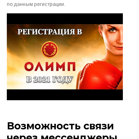
по данным регистрации.
Возможность связи
через мессенджеры