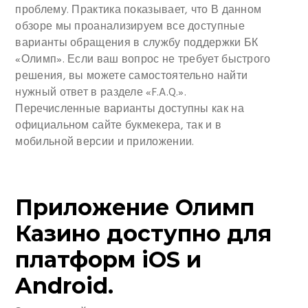
проблему. Практика показывает, что В данном
обзоре мы проанализируем все доступные
варианты обращения в службу поддержки БК
«Олимп». Если ваш вопрос не требует быстрого
решения, вы можете самостоятельно найти
нужный ответ в разделе «F.A.Q.».
Перечисленные варианты доступны как на
официальном сайте букмекера, так и в
мобильной версии и приложении.
Приложение Олимп
Казино доступно для
платформ iOS и
Android.