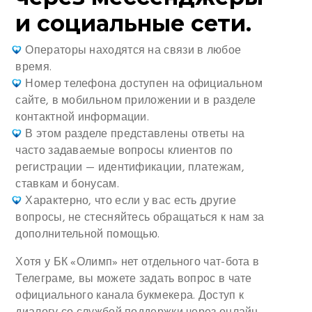
и социальные сети.
Операторы находятся на связи в любое
время.
Номер телефона доступен на официальном
сайте, в мобильном приложении и в разделе
контактной информации.
В этом разделе представлены ответы на
часто задаваемые вопросы клиентов по
регистрации — идентификации, платежам,
ставкам и бонусам.
Характерно, что если у вас есть другие
вопросы, не стесняйтесь обращаться к нам за
дополнительной помощью.
Хотя у БК «Олимп» нет отдельного чат-бота в
Телеграме, вы можете задать вопрос в чате
официального канала букмекера. Доступ к