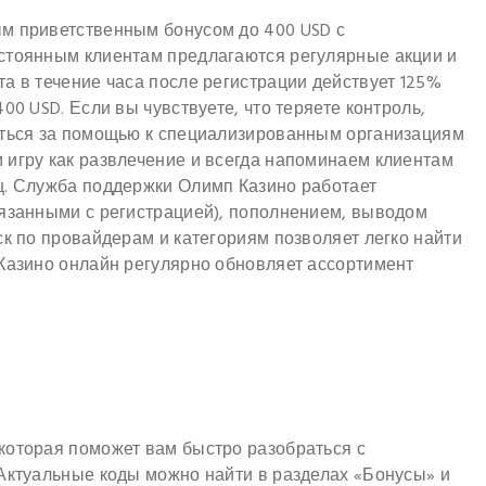
м приветственным бонусом до 400 USD с
стоянным клиентам предлагаются регулярные акции и
а в течение часа после регистрации действует 125%
00 USD. Если вы чувствуете, что теряете контроль,
иться за помощью к специализированным организациям
 игру как развлечение и всегда напоминаем клиентам
ц. Служба поддержки Олимп Казино работает
вязанными с регистрацией), пополнением, выводом
ск по провайдерам и категориям позволяет легко найти
 Казино онлайн регулярно обновляет ассортимент
которая поможет вам быстро разобраться с
 Актуальные коды можно найти в разделах «Бонусы» и