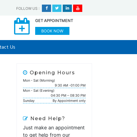
FOLLOW US
:
GET APPOINTMENT
BOOK NOW
tact Us
Opening Hours
Mon - Sat (Morning)
9:30 AM -01:00 PM
Mon - Sat (Evening)
04:30 PM – 08:30 PM
Sunday
By Appointment only
Need Help?
Just make an appointment
to get help from our