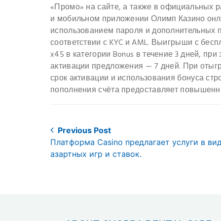
«Промо» на сайте, а также в официальных р
и мобильном приложении Олимп Казино онла
использованием пароля и дополнительных п
соответствии с KYC и AML. Выигрыши с бес
x45 в категории Bonus в течение 3 дней, при
активации предложения — 7 дней. При отыг
срок активации и использования бонуса стр
пополнения счёта предоставляет повышенны
Post
Previous Post
Previous
Платформа Casino предлагает услуги в ви
navigation
post:
азартных игр и ставок.