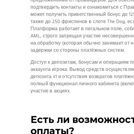
предложениями от провайдеров. Для обеспе
подтвердить контакты и ознакомиться с Пр
может получить приветственный бонус до 1
также до 250 фриспинов в слоте The Dog, ес
Платформа работает в легальном поле, соб
AML, строго запрещая участие несовершенн
на обработку (которая обычно занимает от 
задержки со стороны платёжных систем.
Доступ к депозитам, бонусам и операциям п
аккаунта игрока. Вывод средств осуществл
депозита х1 и отсутствия возвратов платёжн
полный функционал личного кабинета (включ
участие в акциях.
Есть ли возможност
оплаты?