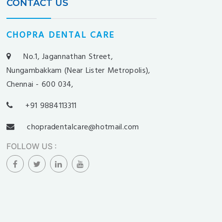
CONTACT US
CHOPRA DENTAL CARE
No.1, Jagannathan Street,
Nungambakkam (Near Lister Metropolis),
Chennai - 600 034,
+91 9884113311
chopradentalcare@hotmail.com
FOLLOW US
: