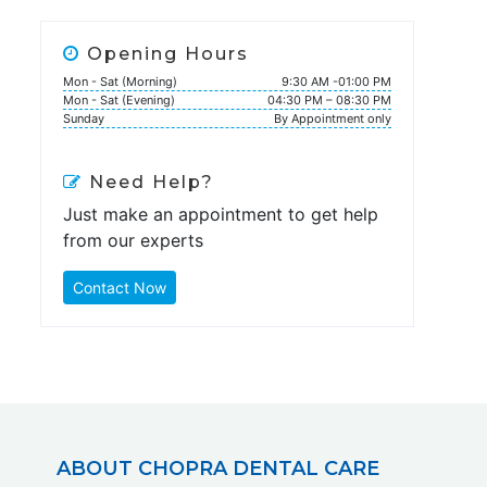
Opening Hours
Mon - Sat (Morning)
9:30 AM -01:00 PM
Mon - Sat (Evening)
04:30 PM – 08:30 PM
Sunday
By Appointment only
Need Help?
Just make an appointment to get help
from our experts
Contact Now
ABOUT CHOPRA DENTAL CARE