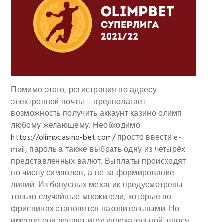
Помимо этого, регистрация по адресу
электронной почты – предполагает
возможность получить аккаунт казино олимп
любому желающему. Необходимо
https://olimpcasino-bet.com/
просто ввести e-
mail, пароль а также выбрать одну из четырёх
представленных валют. Выплаты происходят
по числу символов, а не за формирование
линий. Из бонусных механик предусмотрены
только случайные множители, которые во
фриспинах становятся накопительными. Но
именно они делают игру увлекательной, внося