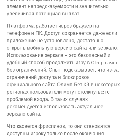
элемент непредсказуемости и значительно
увеличивая потенциал выплат.
Платформа работает через браузер на
телефоне и ПК. Доступ сохраняется даже если
приложение не установлено, достаточно
открыть мобильную версию сайта или зеркало.
Использование зеркала – это безопасный и
удобный способ продолжить игру в Olimp casino
без ограничений. Опыт подсказывает, что из-за
ограничений доступа и блокировок
официального сайта Олимп Бет КЗ в некоторых
регионах пользователи могут столкнуться с
проблемой входа. В таких случаях
рекомендуется использовать актуальное
зеркало сайта.
Что касается фриспинов, то они становятся
доступны игроку только после окончания