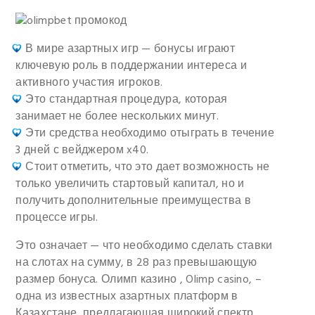
В мире азартных игр — бонусы играют
ключевую роль в поддержании интереса и
активного участия игроков.
Это стандартная процедура, которая
занимает не более нескольких минут.
Эти средства необходимо отыграть в течение
3 дней с вейджером x40.
Стоит отметить, что это дает возможность не
только увеличить стартовый капитал, но и
получить дополнительные преимущества в
процессе игры.
Это означает — что необходимо сделать ставки
на слотах на сумму, в 28 раз превышающую
размер бонуса. Олимп казино , Olimp casino, –
одна из известных азартных платформ в
Казахстане, предлагающая широкий спектр