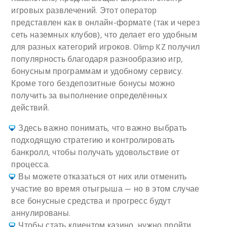
игровых развлечений. Этот оператор
представлен как в онлайн-формате (так и через
сеть наземных клубов), что делает его удобным
для разных категорий игроков. Olimp KZ получил
популярность благодаря разнообразию игр,
бонусным программам и удобному сервису.
Кроме того бездепозитные бонусы можно
получить за выполнение определённых
действий.
Здесь важно понимать, что важно выбрать
подходящую стратегию и контролировать
банкролл, чтобы получать удовольствие от
процесса.
Вы можете отказаться от них или отменить
участие во время отыгрыша — но в этом случае
все бонусные средства и прогресс будут
аннулированы.
Чтобы стать клиентом казино, нужно пройти