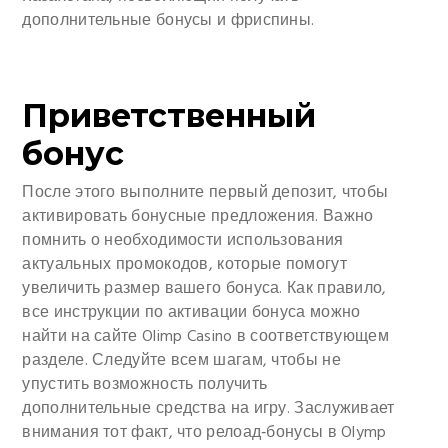
дополнительные бонусы и фриспины.
Приветственный
бонус
После этого выполните первый депозит, чтобы
активировать бонусные предложения. Важно
помнить о необходимости использования
актуальных промокодов, которые помогут
увеличить размер вашего бонуса. Как правило,
все инструкции по активации бонуса можно
найти на сайте Olimp Casino в соответствующем
разделе. Следуйте всем шагам, чтобы не
упустить возможность получить
дополнительные средства на игру. Заслуживает
внимания тот факт, что релоад‑бонусы в Olymp