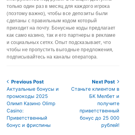
только один раз в месяц для каждого игрока
(поэтому важно), чтобы все депозиты были
сделаны с правильным кодом который
приходит на почту. Бонусные коды предлагает
как само казино, так и его партнеры в рекламе
и социальных сетях. Опыт подсказывает, что
чтобы не пропустить выгодные предложения,
подписывайтесь на каналы оператора.
Post
Previous Post
Next Post
Previous
Next
Актуальные бонусы и
Станьте клиентом в
navigation
post:
post:
промокоды 2025
БК Мелбет и
Олимп Казино Olimp
получите
Casino:
приветственный
Приветственный
бонус до 25 000
бонус и фриспины
рублей!