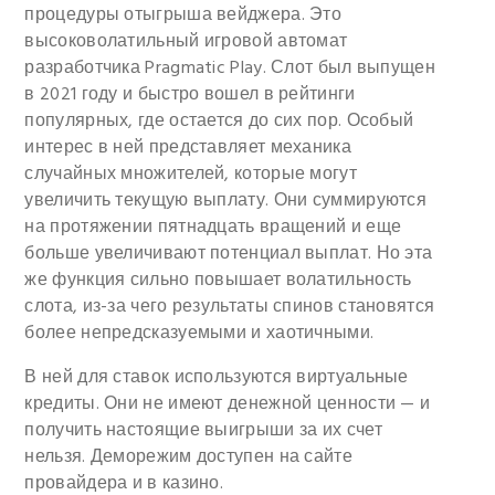
процедуры отыгрыша вейджера. Это
высоковолатильный игровой автомат
разработчика Pragmatic Play. Слот был выпущен
в 2021 году и быстро вошел в рейтинги
популярных, где остается до сих пор. Особый
интерес в ней представляет механика
случайных множителей, которые могут
увеличить текущую выплату. Они суммируются
на протяжении пятнадцать вращений и еще
больше увеличивают потенциал выплат. Но эта
же функция сильно повышает волатильность
слота, из-за чего результаты спинов становятся
более непредсказуемыми и хаотичными.
В ней для ставок используются виртуальные
кредиты. Они не имеют денежной ценности — и
получить настоящие выигрыши за их счет
нельзя. Деморежим доступен на сайте
провайдера и в казино.