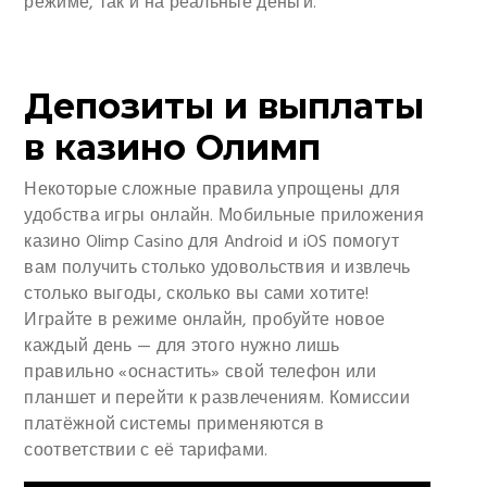
режиме, так и на реальные деньги.
Депозиты и выплаты
в казино Олимп
Некоторые сложные правила упрощены для
удобства игры онлайн. Мобильные приложения
казино Olimp Casino для Android и iOS помогут
вам получить столько удовольствия и извлечь
столько выгоды, сколько вы сами хотите!
Играйте в режиме онлайн, пробуйте новое
каждый день — для этого нужно лишь
правильно «оснастить» свой телефон или
планшет и перейти к развлечениям. Комиссии
платёжной системы применяются в
соответствии с её тарифами.