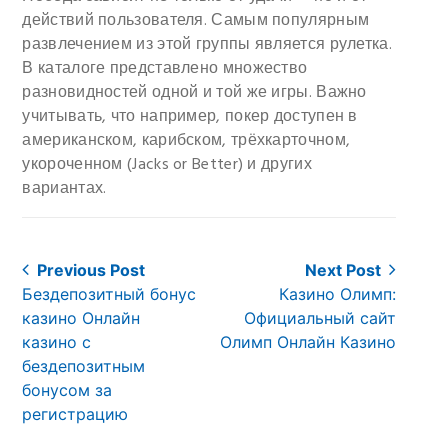
действий пользователя. Самым популярным
развлечением из этой группы является рулетка.
В каталоге представлено множество
разновидностей одной и той же игры. Важно
учитывать, что например, покер доступен в
американском, карибском, трёхкарточном,
укороченном (Jacks or Better) и других
вариантах.
Post
Previous Post
Next Post
Previous
Next
Бездепозитный бонус
Казино Олимп:
navigation
post:
post:
казино Онлайн
Официальный сайт
казино с
Олимп Онлайн Казино
бездепозитным
бонусом за
регистрацию