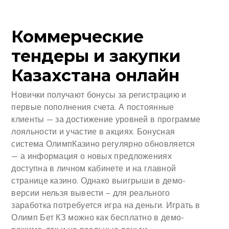
Коммерческие
тендеры и закупки
Казахстана онлайн
Новички получают бонусы за регистрацию и
первые пополнения счета. А постоянные
клиенты — за достижение уровней в программе
лояльности и участие в акциях. Бонусная
система ОлимпКазино регулярно обновляется
— а информация о новых предложениях
доступна в личном кабинете и на главной
странице казино. Однако выигрыши в демо-
версии нельзя вывести – для реального
заработка потребуется игра на деньги. Играть в
Олимп Бет КЗ можно как бесплатно в демо-