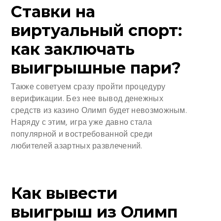
Ставки на
виртуальный спорт:
как заключать
выигрышные пари?
Также советуем сразу пройти процедуру
верификации. Без нее вывод денежных
средств из казино Олимп будет невозможным.
Наряду с этим, игра уже давно стала
популярной и востребованной среди
любителей азартных развлечений.
Как вывести
выигрыш из Олимп