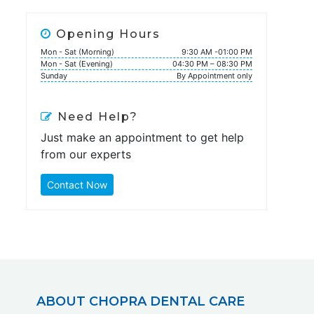
Opening Hours
Mon - Sat (Morning)
9:30 AM -01:00 PM
Mon - Sat (Evening)
04:30 PM – 08:30 PM
Sunday
By Appointment only
Need Help?
Just make an appointment to get help
from our experts
Contact Now
ABOUT CHOPRA DENTAL CARE