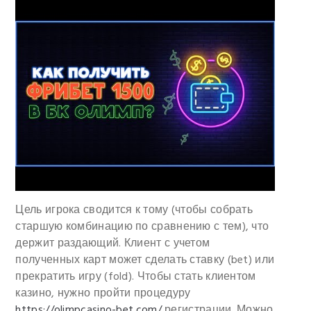
Цель игрока сводится к тому (чтобы собрать
старшую комбинацию по сравнению с тем), что
держит раздающий. Клиент с учетом
полученных карт может сделать ставку (bet) или
прекратить игру (fold). Чтобы стать клиентом
казино, нужно пройти процедуру
https://olimpcasino-bet.com/
регистрации. Можно