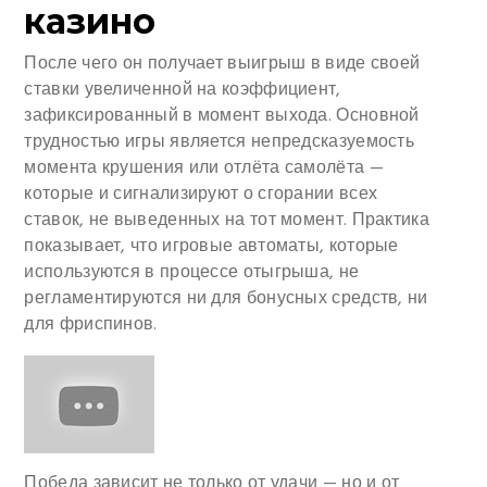
казино
После чего он получает выигрыш в виде своей
ставки увеличенной на коэффициент,
зафиксированный в момент выхода. Основной
трудностью игры является непредсказуемость
момента крушения или отлёта самолёта —
которые и сигнализируют о сгорании всех
ставок, не выведенных на тот момент. Практика
показывает, что игровые автоматы, которые
используются в процессе отыгрыша, не
регламентируются ни для бонусных средств, ни
для фриспинов.
Победа зависит не только от удачи — но и от