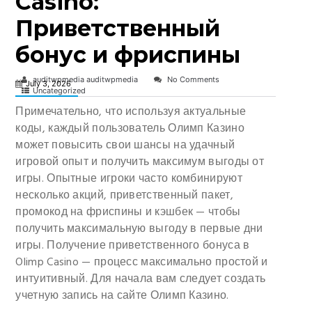
Casino:
Приветственный
бонус и фриспины
auditwpmedia auditwpmedia
No Comments
July 3, 2026
Uncategorized
Примечательно, что используя актуальные
коды, каждый пользователь Олимп Казино
может повысить свои шансы на удачный
игровой опыт и получить максимум выгоды от
игры. Опытные игроки часто комбинируют
несколько акций, приветственный пакет,
промокод на фриспины и кэшбек — чтобы
получить максимальную выгоду в первые дни
игры. Получение приветственного бонуса в
Olimp Casino — процесс максимально простой и
интуитивный.
Для начала вам следует создать
учетную запись на сайте Олимп Казино.