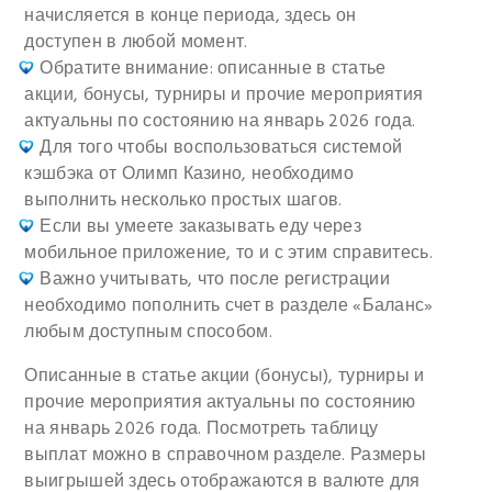
начисляется в конце периода, здесь он
доступен в любой момент.
Обратите внимание: описанные в статье
акции, бонусы, турниры и прочие мероприятия
актуальны по состоянию на январь 2026 года.
Для того чтобы воспользоваться системой
кэшбэка от Олимп Казино, необходимо
выполнить несколько простых шагов.
Если вы умеете заказывать еду через
мобильное приложение, то и с этим справитесь.
Важно учитывать, что после регистрации
необходимо пополнить счет в разделе «Баланс»
любым доступным способом.
Описанные в статье акции (бонусы), турниры и
прочие мероприятия актуальны по состоянию
на январь 2026 года. Посмотреть таблицу
выплат можно в справочном разделе. Размеры
выигрышей здесь отображаются в валюте для