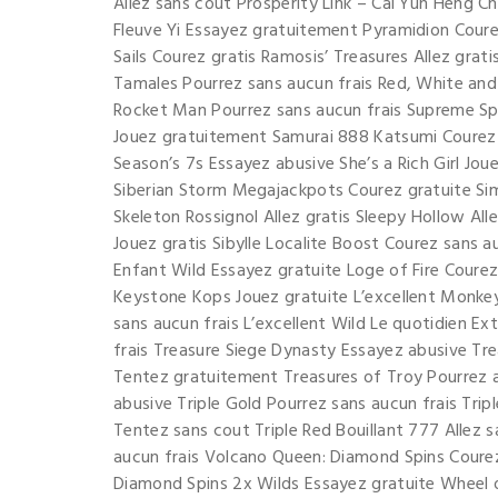
Allez sans cout Prosperity Link – Cai Yun Heng C
Fleuve Yi Essayez gratuitement Pyramidion Courez
Sails Courez gratis Ramosis’ Treasures Allez gra
Tamales Pourrez sans aucun frais Red, White and 
Rocket Man Pourrez sans aucun frais Supreme Sp
Jouez gratuitement Samurai 888 Katsumi Courez 
Season’s 7s Essayez abusive She’s a Rich Girl Jo
Siberian Storm Megajackpots Courez gratuite Sim
Skeleton Rossignol Allez gratis Sleepy Hollow Al
Jouez gratis Sibylle Localite Boost Courez sans auc
Enfant Wild Essayez gratuite Loge of Fire Courez
Keystone Kops Jouez gratuite L’excellent Monkey 
sans aucun frais L’excellent Wild Le quotidien E
frais Treasure Siege Dynasty Essayez abusive Tr
Tentez gratuitement Treasures of Troy Pourrez a
abusive Triple Gold Pourrez sans aucun frais Tripl
Tentez sans cout Triple Red Bouillant 777 Allez 
aucun frais Volcano Queen: Diamond Spins Coure
Diamond Spins 2x Wilds Essayez gratuite Wheel o