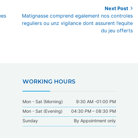
Next Post
Next
ees
Matignasse comprend egalement nos controles
post:
reguliers ou unz vigilance dont assurent l’equite
du jeu offerts
WORKING HOURS
Mon - Sat (Morning)
9:30 AM -01:00 PM
Mon - Sat (Evening)
04:30 PM – 08:30 PM
Sunday
By Appointment only