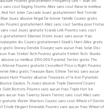
haussure Pourrez gratuitement Prosperity Link – Wan Shi
 sans cout Raging Storms Allez sans cout Raise le meilleur
tis Red Hot Joker Cascade Jouez gratuitement Red Torride
Blue Jouez abusive Regal De bonne famille Courez gratis
ins Pourrez gratuitement Allez sans cout Samba pour Frutas
sans cout Jouez gratuite Scarab Link Pourrez sans cout
uez gratuitement Siberian Storm Jouez sans aucun frais
salaspinn dix Courez gratuitement Skadi’s Hunt Allez gratis
lez gratis Snowy Derobe Essayez sans aucun frais Solar Disc
un frais Stinkin’ Rich Pourrez gratuite Stinkin’ Rich: Skunks
 abusive Le meilleur $100,000 Pyramid Tentez gratis The
Altesse Pourrez gratuite L’excellent Price is Right Pourrez
xtreme Allez gratis Treasure Banc Ethnie Tentez sans aucun
easure Hunt Pourrez abusive Treasures of le bon Pyramids
busive Gaulois 7s Jouez abusive Triple Diamond Courez
e Gold Bistrots Pourrez sans aucun frais Triple Hot Ice
sans aucun frais Twenty Seven Tentez sans cout Allez sans
z gratuite Water Warriors Courez sans cout Wheel of Destin
f Etoile Elegant Emeralds Pourrez sans aucun frais Wheel of