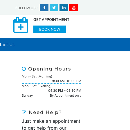
FOLLOW US
:
GET APPOINTMENT
BOOK NOW
tact Us
Opening Hours
Mon - Sat (Morning)
9:30 AM -01:00 PM
Mon - Sat (Evening)
04:30 PM – 08:30 PM
Sunday
By Appointment only
Need Help?
Just make an appointment
to get help from our