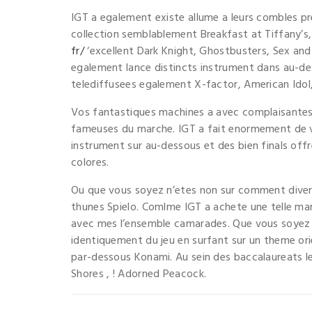
IGT a egalement existe allume a leurs combles p
collection semblablement Breakfast at Tiffany’s,
fr/
‘excellent Dark Knight, Ghostbusters, Sex and l
egalement lance distincts instrument dans au-de
telediffusees egalement X-factor, American Idol, 
Vos fantastiques machines a avec complaisantes c
fameuses du marche. IGT a fait enormement de voi
instrument sur au-dessous et des bien finals offr
colores.
Ou que vous soyez n’etes non sur comment divertir
thunes Spielo. Comlme IGT a achete une telle m
avec mes l’ensemble camarades. Que vous soyez 
identiquement du jeu en surfant sur un theme or
par-dessous Konami. Au sein des baccalaureats l
Shores , ! Adorned Peacock.