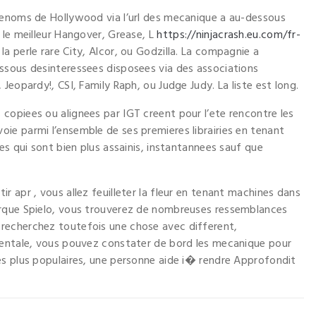
renoms de Hollywood via l’url des mecanique a au-dessous
 le meilleur Hangover, Grease, L
https://ninjacrash.eu.com/fr-
a perle rare City, Alcor, ou Godzilla. La compagnie a
ssous desinteressees disposees via des associations
Jeopardy!, CSI, Family Raph, ou Judge Judy. La liste est long.
opiees ou alignees par IGT creent pour l’ete rencontre les
e parmi l’ensemble de ses premieres librairies en tenant
es qui sont bien plus assainis, instantannees sauf que
 apr , vous allez feuilleter la fleur en tenant machines dans
arque Spielo, vous trouverez de nombreuses ressemblances
recherchez toutefois une chose avec different,
ientale, vous pouvez constater de bord les mecanique pour
es plus populaires, une personne aide i� rendre Approfondit