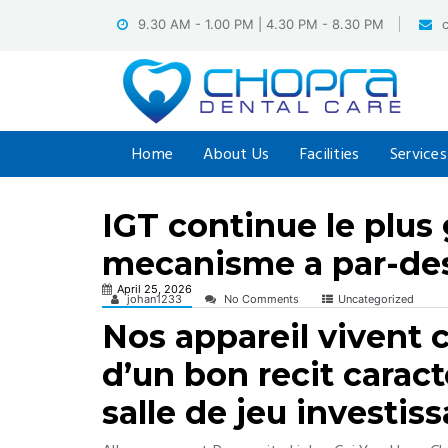
Skip
9.30 AM - 1.00 PM | 4.30 PM - 8.30 PM
to
content
Home
About Us
Facilities
Services
IGT continue le plus
mecanisme a par-de
April 25, 2026
johan1233
No Comments
Uncategorized
Nos appareil vivent c
d’un bon recit carac
salle de jeu investiss