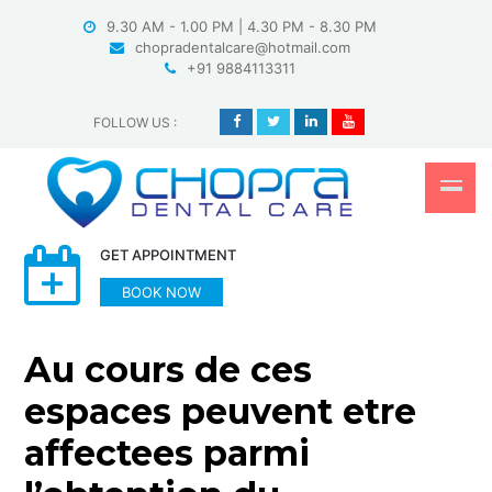
Skip
9.30 AM - 1.00 PM | 4.30 PM - 8.30 PM
to
chopradentalcare@hotmail.com
content
+91 9884113311
FOLLOW US
:
GET APPOINTMENT
BOOK NOW
Au cours de ces
espaces peuvent etre
affectees parmi