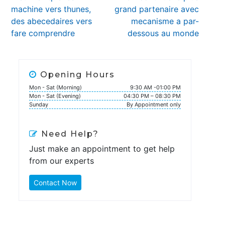
navigation
post:
post:
machine vers thunes,
grand partenaire avec
des abecedaires vers
mecanisme a par-
fare comprendre
dessous au monde
Opening Hours
Mon - Sat (Morning)
9:30 AM -01:00 PM
Mon - Sat (Evening)
04:30 PM – 08:30 PM
Sunday
By Appointment only
Need Help?
Just make an appointment to get help
from our experts
Contact Now