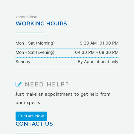
fixbet
zsadasdasd
dodobet
WORKING HOURS
dodobet
poliwin
Mon - Sat (Morning)
9:30 AM -01:00 PM
oldcasino
Mon - Sat (Evening)
04:30 PM – 08:30 PM
casipol
Sunday
By Appointment only
barbibet
kargabet
nesilbet
NEED HELP?
pradabet
Just make an appointment to get help from
ligobet
our experts
betebet
pumabet
Contact Now
yakabet
CONTACT US
istanbulbahis