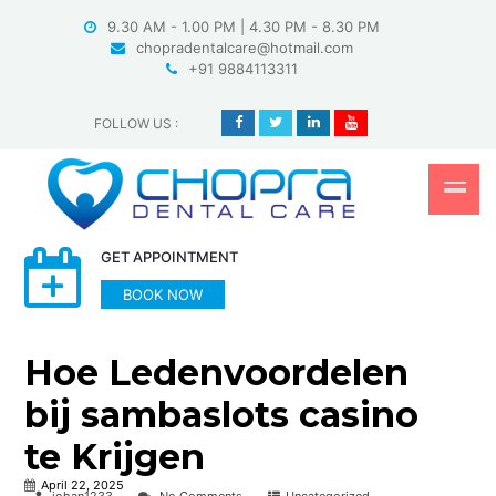
Skip
9.30 AM - 1.00 PM | 4.30 PM - 8.30 PM
to
chopradentalcare@hotmail.com
content
+91 9884113311
FOLLOW US
:
GET APPOINTMENT
BOOK NOW
Hoe Ledenvoordelen
bij sambaslots casino
te Krijgen
April 22, 2025