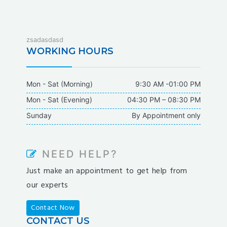
fixbet
zsadasdasd
dodobet
WORKING HOURS
dodobet
poliwin
Mon - Sat (Morning)
9:30 AM -01:00 PM
oldcasino
Mon - Sat (Evening)
04:30 PM – 08:30 PM
casipol
Sunday
By Appointment only
barbibet
kargabet
nesilbet
NEED HELP?
pradabet
Just make an appointment to get help from
ligobet
our experts
betebet
pumabet
Contact Now
yakabet
CONTACT US