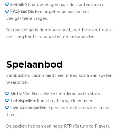
E-mail:
Stuur uw vragen naar de klantenservice.
FAQ-sectie:
Een uitgebreide sectie met
veelgestelde vragen.
De reactietijd is doorgaans snel, wat betekent dat u
niet lang hoeft te wachten op antwoorden.
Spelaanbod
Sambaslots casino biedt een breed scala aan spellen,
waaronder:
Slots:
Van klassieke tot moderne video slots.
Tafelspellen:
Roulette, blackjack en meer.
Live casinospellen:
Speel met echte dealers in real-
time.
De spellen hebben een hoge
RTP
(Return to Player),