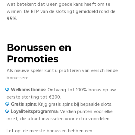
wat betekent dat u een goede kans heeft om te
winnen. De RTP van de slots ligt gemiddeld rond de
95%
.
Bonussen en
Promoties
Als nieuwe speler kunt u profiteren van verschillende
bonussen:
Welkomstbonus:
Ontvang tot 100% bonus op uw
eerste storting tot €200.
Gratis spins:
Krijg gratis spins bij bepaalde slots.
Loyaliteitsprogramma:
Verdien punten voor elke
inzet, die u kunt inwisselen voor extra voordelen.
Let op: de meeste bonussen hebben een