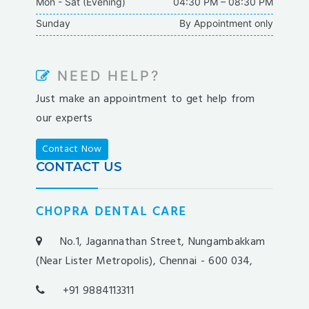
Mon - Sat (Evening)
04:30 PM – 08:30 PM
casipol
Sunday
By Appointment only
barbibet
kargabet
nesilbet
NEED HELP?
pradabet
Just make an appointment to get help from
ligobet
our experts
betebet
pumabet
Contact Now
yakabet
CONTACT US
istanbulbahis
tarafbet
CHOPRA DENTAL CARE
betovis
süratbet
No.1, Jagannathan Street, Nungambakkam
milosbet
(Near Lister Metropolis), Chennai - 600 034,
medusabahis
+91 9884113311
benimbahis