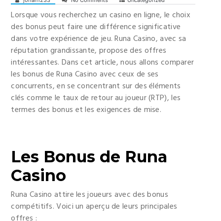
johan1233
No Comments
Uncategorized
Lorsque vous recherchez un casino en ligne, le choix
des bonus peut faire une différence significative
dans votre expérience de jeu. Runa Casino, avec sa
réputation grandissante, propose des offres
intéressantes. Dans cet article, nous allons comparer
les bonus de Runa Casino avec ceux de ses
concurrents, en se concentrant sur des éléments
clés comme le taux de retour au joueur (RTP), les
termes des bonus et les exigences de mise.
Les Bonus de Runa
Casino
Runa Casino attire les joueurs avec des bonus
compétitifs. Voici un aperçu de leurs principales
offres :