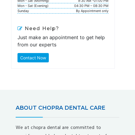
Mon - Sat (Morning)
9:30 AM -01:00 PM
Mon - Sat (Evening)
04:30 PM – 08:30 PM
Sunday
By Appointment only
Need Help?
Just make an appointment to get help
from our experts
Contact Now
ABOUT CHOPRA DENTAL CARE
We at chopra dental are committed to