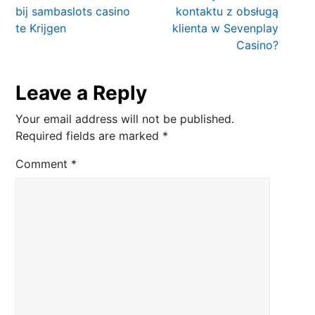
navigation
post:
post:
bij sambaslots casino
kontaktu z obsługą
te Krijgen
klienta w Sevenplay
Casino?
Leave a Reply
Your email address will not be published.
Required fields are marked
*
Comment
*