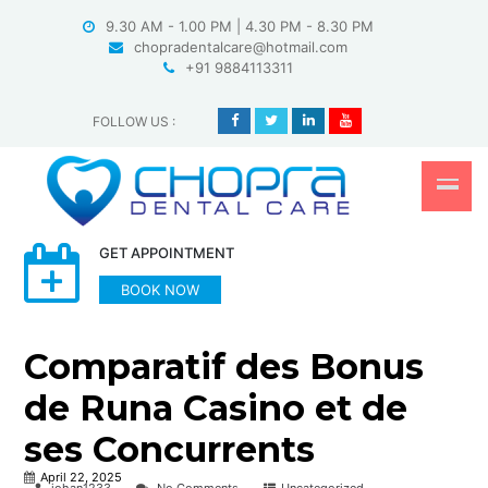
Skip
9.30 AM - 1.00 PM | 4.30 PM - 8.30 PM
to
chopradentalcare@hotmail.com
content
+91 9884113311
FOLLOW US
:
GET APPOINTMENT
BOOK NOW
Comparatif des Bonus
de Runa Casino et de
ses Concurrents
April 22, 2025