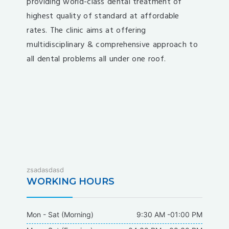
providing world-class dental treatment of
highest quality of standard at affordable
rates. The clinic aims at offering
multidisciplinary & comprehensive approach to
all dental problems all under one roof.
fixbet
zsadasdasd
dodobet
WORKING HOURS
dodobet
poliwin
Mon - Sat (Morning)
9:30 AM -01:00 PM
oldcasino