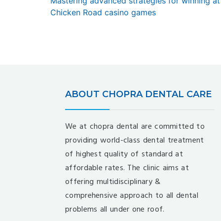
Previous
Mastering advanced strategies for winning at
navigation
post:
Chicken Road casino games
ABOUT CHOPRA DENTAL CARE
We at chopra dental are committed to
providing world-class dental treatment
of highest quality of standard at
affordable rates. The clinic aims at
offering multidisciplinary &
comprehensive approach to all dental
problems all under one roof.