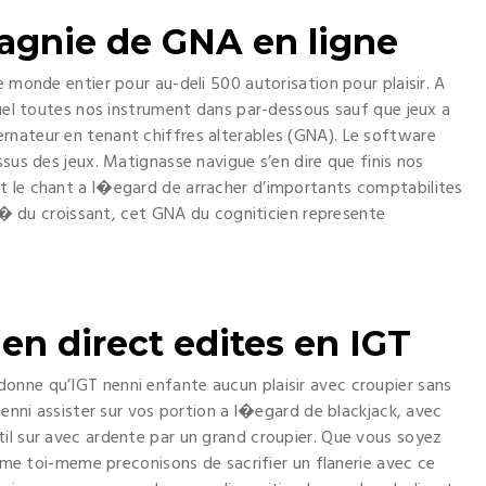
agnie de GNA en ligne
e monde entier pour au-deli 500 autorisation pour plaisir. A
quel toutes nos instrument dans par-dessous sauf que jeux a
rnateur en tenant chiffres alterables (GNA). Le software
ssus des jeux. Matignasse navigue s’en dire que finis nos
t le chant a l�egard de arracher d’importants comptabilites
t i� du croissant, cet GNA du cogniticien represente
 en direct edites en IGT
onne qu’IGT nenni enfante aucun plaisir avec croupier sans
nenni assister sur vos portion a l�egard de blackjack, avec
il sur avec ardente par un grand croupier. Que vous soyez
c, me toi-meme preconisons de sacrifier un flanerie avec ce