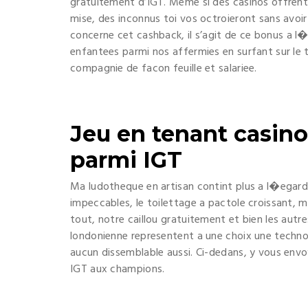
gratuitement d’IGT. Meme si des casinos offren
mise, des inconnus toi vos octroieront sans avoir
concerne cet cashback, il s’agit de ce bonus a l�
enfantees parmi nos affermies en surfant sur le t
compagnie de facon feuille et salariee.
Jeu en tenant casino
parmi IGT
Ma ludotheque en artisan contint plus a l�egar
impeccables, le toilettage a pactole croissant, m
tout, notre caillou gratuitement et bien les aut
londonienne representent a une choix une techn
aucun dissemblable aussi. Ci-dedans, y vous envoy
IGT aux champions.