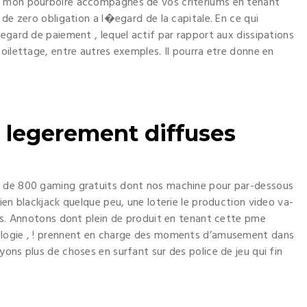
t mon pourboire accompagnes de vos criteriums en tenant
 de zero obligation a l�egard de la capitale. En ce qui
egard de paiement , lequel actif par rapport aux dissipations
oilettage, entre autres exemples. Il pourra etre donne en
 legerement diffuses
d de 800 gaming gratuits dont nos machine pour par-dessous
ien blackjack quelque peu, une loterie le production video va-
res. Annotons dont plein de produit en tenant cette pme
ologie , ! prennent en charge des moments d’amusement dans
ons plus de choses en surfant sur des police de jeu qui fin