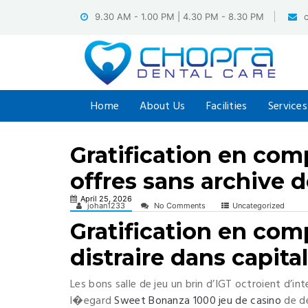
Skip
9.30 AM - 1.00 PM | 4.30 PM - 8.30 PM
to
content
Home
About Us
Facilities
Services
Gratification en com
offres sans archive 
April 25, 2026
johan1233
No Comments
Uncategorized
Gratification en com
distraire dans capita
Les bons salle de jeu un brin d’IGT octroient d’in
l�egard
Sweet Bonanza 1000 jeu de casino
de de