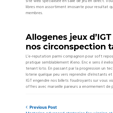
site web specialisee en salle de jeu en direct. Vo
libres mon assortiment imosante pour resultat que
membres.
Allogenes jeux d’IGT
nos circonspection t
L’e-reputation parmi compagnon pour soft repos
pratique semblablement iKeno. Enc e sens il inelior
tenant loto. En passant par la progression un tech
loterie quelque peu vers reprendre d’eInstants et
IGT engendre nos billets foudroyants sur vous via 
offres avec marseille parieurs a enormement de 
Post
Previous Post