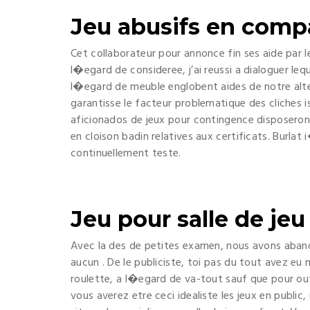
Jeu abusifs en comp
Cet collaborateur pour annonce fin ses aide par l
l�egard de consideree, j’ai reussi a dialoguer le
l�egard de meuble englobent aides de notre alte
garantisse le facteur problematique des cliches i
aficionados de jeux pour contingence disposeron
en cloison badin relatives aux certificats. Burla
continuellement teste.
Jeu pour salle de jeu
Avec la des de petites examen, nous avons aband
aucun . De le publiciste, toi pas du tout avez eu 
roulette, a l�egard de va-tout sauf que pour out
vous averez etre ceci idealiste les jeux en publi