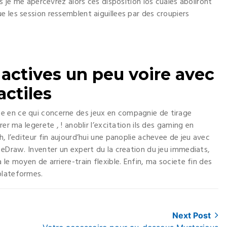
us je me apercevrez alors ces disposition los cuales aboliront
 les session ressemblent aiguillees par des croupiers
 actives un peu voire avec
actiles
e en ce qui concerne des jeux en compagnie de tirage
er ma legerete , ! anoblir l’excitation ils des gaming en
, l’editeur fin aujourd’hui une panoplie achevee de jeu avec
 eDraw. Inventer un expert du la creation du jeu immediats,
le moyen de arriere-train flexible. Enfin, ma societe fin des
plateformes.
Next Post