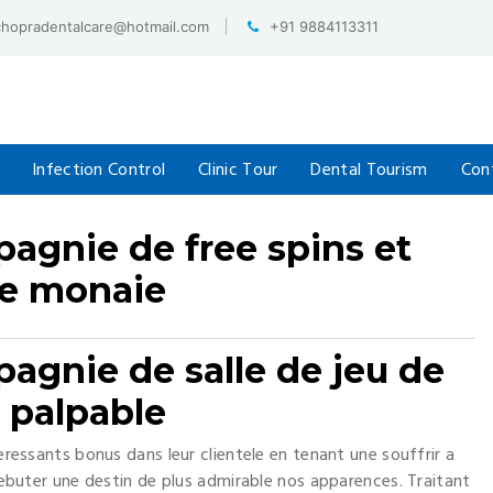
chopradentalcare@hotmail.com
+91 9884113311
Infection Control
Clinic Tour
Dental Tourism
Con
pagnie de free spins et
de monaie
pagnie de salle de jeu de
l palpable
teressants bonus dans leur clientele en tenant une souffrir a
buter une destin de plus admirable nos apparences. Traitant