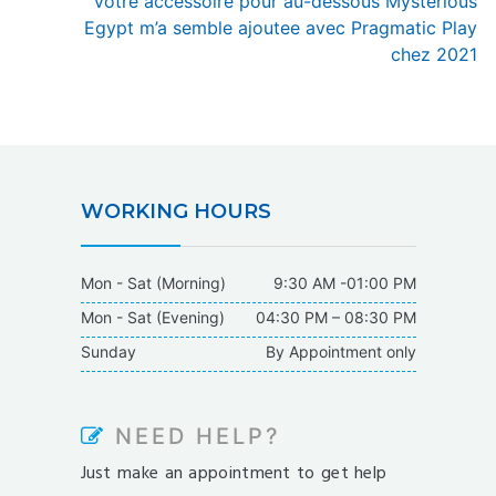
Next
Votre accessoire pour au-dessous Mysterious
post:
Egypt m’a semble ajoutee avec Pragmatic Play
chez 2021
WORKING HOURS
Mon - Sat (Morning)
9:30 AM -01:00 PM
Mon - Sat (Evening)
04:30 PM – 08:30 PM
Sunday
By Appointment only
NEED HELP?
Just make an appointment to get help