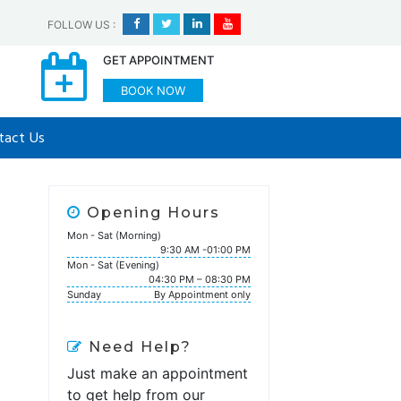
FOLLOW US
:
GET APPOINTMENT
BOOK NOW
tact Us
Opening Hours
Mon - Sat (Morning)
9:30 AM -01:00 PM
Mon - Sat (Evening)
04:30 PM – 08:30 PM
Sunday
By Appointment only
Need Help?
Just make an appointment
to get help from our