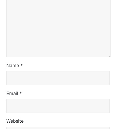
Name
*
Email
*
Website