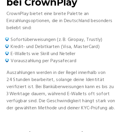
bei CrownPlay
CrownPlay bietet eine breite Palette an
Einzahlungsoptionen, die in Deutschland besonders
beliebt sind:
Sofortüberweisungen (z. B. Giropay, Trustly)
Kredit‑ und Debitkarten (Visa, MasterCard)
E‑Wallets wie Skrill und Neteller
Vorauszahlung per Paysafecard
Auszahlungen werden in der Regel innerhalb von
24 Stunden bearbeitet, solange deine Identität
verifiziert ist. Bei Banküberweisungen kann es bis zu
3 Werktage dauern, während E‑Wallets oft sofort
verfügbar sind. Die Geschwindigkeit hängt stark von
der gewählten Methode und deiner KYC‑Prüfung ab.