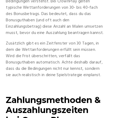
Bedingungen verstehst. Bei CrownPlay gelten
typische Wettanforderungen von 30‑ bis 40‑fach
des Bonusbetrags. Das bedeutet, dass du das
Bonusguthaben (und oft auch den
Einzahlungsbetrag) diese Anzahl an Malen umsetzen
musst, bevor du eine Auszahlung beantragen kannst.
Zusätzlich gibt es ein Zeitfenster von 30 Tagen, in
dem die Wettanforderungen erfüllt sein müssen.
Wird die Frist überschritten, verfällt das
Bonusguthaben automatisch. Achte deshalb darauf,
dass du die Bedingungen nicht nur kennst, sondern
sie auch realistisch in deine Spielstrategie einplanst.
Zahlungsmethoden &
Auszahlungszeiten