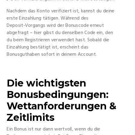
Nachdem das Konto verifiziert ist, kannst du deine
erste Einzahlung tätigen. Während des
Deposit‑Vorgangs wird der Bonuscode erneut
abgefragt – hier gibst du denselben Code ein, den
du beim Registrieren verwendet hast. Sobald die
Einzahlung bestätigt ist, erscheint das
Bonusguthaben sofort in deinem Account.
Die wichtigsten
Bonusbedingungen:
Wettanforderungen &
Zeitlimits
Ein Bonus ist nur dann wertvoll, wenn du die