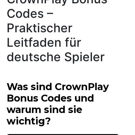
Codes –
Praktischer
Leitfaden für
deutsche Spieler
Was sind CrownPlay
Bonus Codes und
warum sind sie
wichtig?