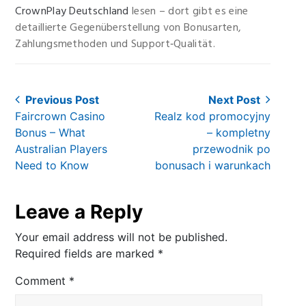
CrownPlay Deutschland
lesen – dort gibt es eine
detaillierte Gegenüberstellung von Bonusarten,
Zahlungsmethoden und Support‑Qualität.
Post
Previous Post
Next Post
Previous
Next
Faircrown Casino
Realz kod promocyjny
navigation
post:
post:
Bonus – What
– kompletny
Australian Players
przewodnik po
Need to Know
bonusach i warunkach
Leave a Reply
Your email address will not be published.
Required fields are marked
*
Comment
*