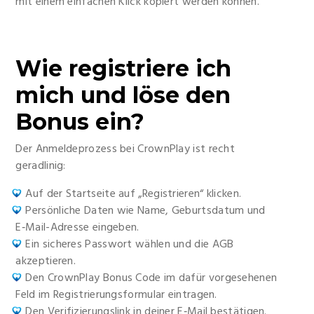
mit einem einfachen Klick kopiert werden können.
Wie registriere ich
mich und löse den
Bonus ein?
Der Anmeldeprozess bei CrownPlay ist recht
geradlinig:
Auf der Startseite auf „Registrieren“ klicken.
Persönliche Daten wie Name, Geburtsdatum und
E‑Mail-Adresse eingeben.
Ein sicheres Passwort wählen und die AGB
akzeptieren.
Den CrownPlay Bonus Code im dafür vorgesehenen
Feld im Registrierungsformular eintragen.
Den Verifizierungslink in deiner E‑Mail bestätigen.