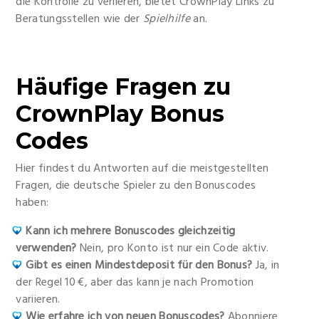
die Kontrolle zu verlieren, bietet CrownPlay Links zu
Beratungsstellen wie der
Spielhilfe
an.
Häufige Fragen zu
CrownPlay Bonus
Codes
Hier findest du Antworten auf die meistgestellten
Fragen, die deutsche Spieler zu den Bonuscodes
haben:
Kann ich mehrere Bonuscodes gleichzeitig
verwenden?
Nein, pro Konto ist nur ein Code aktiv.
Gibt es einen Mindestdeposit für den Bonus?
Ja, in
der Regel 10 €, aber das kann je nach Promotion
variieren.
Wie erfahre ich von neuen Bonuscodes?
Abonniere