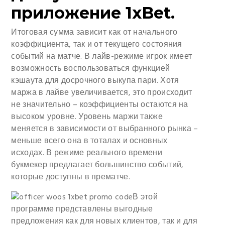
приложение 1xBet.
Итоговая сумма зависит как от начального
коэффициента, так и от текущего состояния
событий на матче. В лайв-режиме игрок имеет
возможность воспользоваться функцией
кэшаута для досрочного выкупа пари. Хотя
маржа в лайве увеличивается, это происходит
не значительно – коэффициенты остаются на
высоком уровне. Уровень маржи также
меняется в зависимости от выбранного рынка –
меньше всего она в тоталах и основных
исходах. В режиме реального времени
букмекер предлагает большинство событий,
которые доступны в прематче.
В этой
программе представлены выгодные
предложения как для новых клиентов, так и для