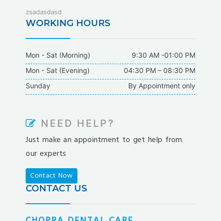
fixbet
zsadasdasd
dodobet
WORKING HOURS
dodobet
poliwin
Mon - Sat (Morning)
9:30 AM -01:00 PM
oldcasino
Mon - Sat (Evening)
04:30 PM – 08:30 PM
casipol
Sunday
By Appointment only
barbibet
kargabet
nesilbet
NEED HELP?
pradabet
Just make an appointment to get help from
ligobet
our experts
betebet
pumabet
Contact Now
yakabet
CONTACT US
istanbulbahis
tarafbet
CHOPRA DENTAL CARE