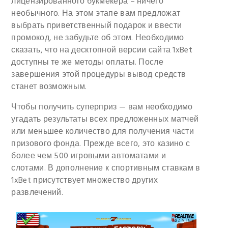
лицензированного букмекера – ничего
необычного. На этом этапе вам предложат
выбрать приветственный подарок и ввести
промокод, не забудьте об этом. Необходимо
сказать, что на десктопной версии сайта 1xBet
доступны те же методы оплаты. После
завершения этой процедуры вывод средств
станет возможным.
Чтобы получить суперприз — вам необходимо
угадать результаты всех предложенных матчей
или меньшее количество для получения части
призового фонда. Прежде всего, это казино с
более чем 500 игровыми автоматами и
слотами. В дополнение к спортивным ставкам в
1xBet присутствует множество других
развлечений.