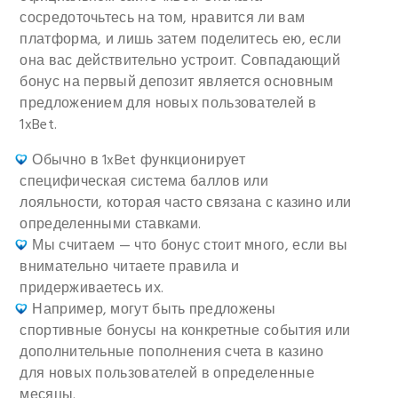
сосредоточьтесь на том, нравится ли вам
платформа, и лишь затем поделитесь ею, если
она вас действительно устроит. Совпадающий
бонус на первый депозит является основным
предложением для новых пользователей в
1xBet.
Обычно в 1xBet функционирует
специфическая система баллов или
лояльности, которая часто связана с казино или
определенными ставками.
Мы считаем — что бонус стоит много, если вы
внимательно читаете правила и
придерживаетесь их.
Например, могут быть предложены
спортивные бонусы на конкретные события или
дополнительные пополнения счета в казино
для новых пользователей в определенные
месяцы.