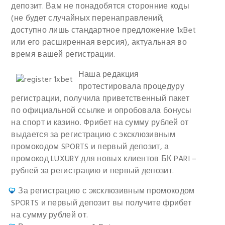
депозит. Вам не понадобятся сторонние коды
(не будет случайных перенаправлений;
доступно лишь стандартное предложение 1xBet
или его расширенная версия), актуальная во
время вашей регистрации.
Наша редакция
протестировала процедуру
регистрации, получила приветственный пакет
по официальной ссылке и опробовала бонусы
на спорт и казино. Фрибет на сумму рублей от
выдается за регистрацию с эксклюзивным
промокодом SPORTS и первый депозит, а
промокод LUXURY для новых клиентов БК PARI –
рублей за регистрацию и первый депозит.
За регистрацию с эксклюзивным промокодом
SPORTS и первый депозит вы получите фрибет
на сумму рублей от.