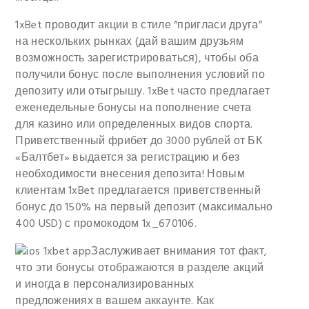
1xBet проводит акции в стиле “пригласи друга”
на нескольких рынках (дай вашим друзьям
возможность зарегистрироваться), чтобы оба
получили бонус после выполнения условий по
депозиту или отыгрышу. 1xBet часто предлагает
еженедельные бонусы на пополнение счета
для казино или определенных видов спорта.
Приветственный фрибет до 3000 рублей от БК
«Балтбет» выдается за регистрацию и без
необходимости внесения депозита! Новым
клиентам 1xBet предлагается приветственный
бонус до 150% на первый депозит (максимально
400 USD) с промокодом 1x_670106.
Заслуживает внимания тот факт,
что эти бонусы отображаются в разделе акций
и иногда в персонализированных
предложениях в вашем аккаунте. Как