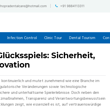
chopradentalcare@hotmail.com
+91 9884113311
Infection Control
Clinic Tour
Dental Tourism
Con
lücksspiels: Sicherheit,
ovation
t kontinuierlich und mutet zunehmend wie eine Branche im
regulatorische Veränderungen sowie technologische
 sichere und unterhaltsame Spielerlebnisse. Doch neben den
utzmaßnahmen, Transparenz und Verantwortungsbewusstsein
klungen zeigt, wie essenziell es ist, auf vertrauenswürdige