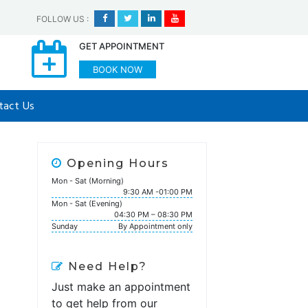
FOLLOW US
:
GET APPOINTMENT
BOOK NOW
tact Us
Opening Hours
Mon - Sat (Morning)
9:30 AM -01:00 PM
Mon - Sat (Evening)
04:30 PM – 08:30 PM
Sunday
By Appointment only
Need Help?
Just make an appointment
to get help from our