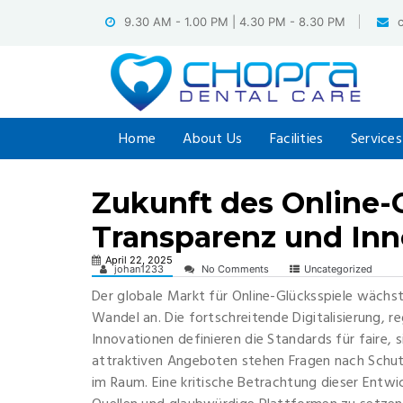
Skip
9.30 AM - 1.00 PM | 4.30 PM - 8.30 PM
to
content
Home
About Us
Facilities
Services
Zukunft des Online-G
Transparenz und Inn
April 22, 2025
johan1233
No Comments
Uncategorized
Der globale Markt für Online-Glücksspiele wächs
Wandel an. Die fortschreitende Digitalisierung, 
Innovationen definieren die Standards für faire,
attraktiven Angeboten stehen Fragen nach Sch
im Raum. Eine kritische Betrachtung dieser Entwic