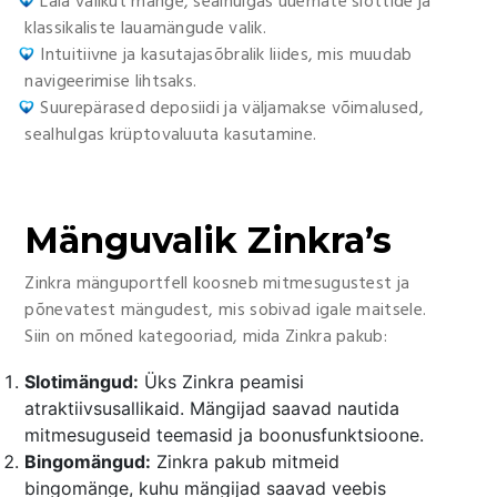
Laia valikut mänge, sealhulgas uuemate slottide ja
klassikaliste lauamängude valik.
Intuitiivne ja kasutajasõbralik liides, mis muudab
navigeerimise lihtsaks.
Suurepärased deposiidi ja väljamakse võimalused,
sealhulgas krüptovaluuta kasutamine.
Mänguvalik Zinkra’s
Zinkra mänguportfell koosneb mitmesugustest ja
põnevatest mängudest, mis sobivad igale maitsele.
Siin on mõned kategooriad, mida Zinkra pakub:
Slotimängud:
Üks Zinkra peamisi
atraktiivsusallikaid. Mängijad saavad nautida
mitmesuguseid teemasid ja boonusfunktsioone.
Bingomängud:
Zinkra pakub mitmeid
bingomänge, kuhu mängijad saavad veebis