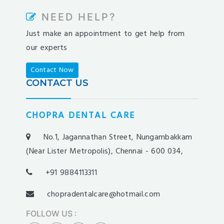
nesilbet
NEED HELP?
pradabet
Just make an appointment to get help from
ligobet
our experts
betebet
pumabet
Contact Now
yakabet
CONTACT US
istanbulbahis
tarafbet
CHOPRA DENTAL CARE
betovis
süratbet
No.1, Jagannathan Street, Nungambakkam
milosbet
(Near Lister Metropolis), Chennai - 600 034,
medusabahis
+91 9884113311
benimbahis
turboslot
chopradentalcare@hotmail.com
trwin
FOLLOW US
:
betwild