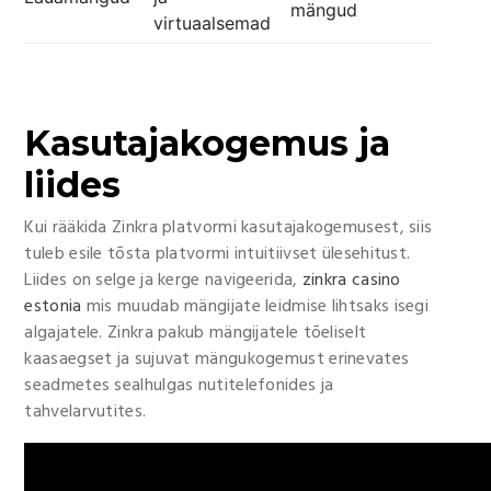
mängud
virtuaalsemad
Kasutajakogemus ja
liides
Kui rääkida Zinkra platvormi kasutajakogemusest, siis
tuleb esile tõsta platvormi intuitiivset ülesehitust.
Liides on selge ja kerge navigeerida,
zinkra casino
estonia
mis muudab mängijate leidmise lihtsaks isegi
algajatele. Zinkra pakub mängijatele tõeliselt
kaasaegset ja sujuvat mängukogemust erinevates
seadmetes sealhulgas nutitelefonides ja
tahvelarvutites.