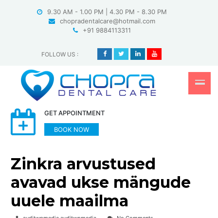
Skip
9.30 AM - 1.00 PM | 4.30 PM - 8.30 PM
to
chopradentalcare@hotmail.com
content
+91 9884113311
FOLLOW US
:
GET APPOINTMENT
BOOK NOW
Zinkra arvustused
avavad ukse mängude
uuele maailma