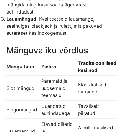
mängida ning kasu saada ägedatest
auhindadest.
Lauamängud:
Kvaliteetseid lauamänge,
sealhulgas blackjack ja rulett, mis pakuvad
autentset kasiinokogemust.
Mänguvaliku võrdlus
Traditsioonilised
Mängu tüüp
Zinkra
kasiinod
Paremaid ja
Klassikalised
Slotimängud
uudsemaid
variandid
teemasid
Uuendatud
Tavaliselt
Bingomängud
auhindadega
piiratud
Elavad diilerid
Ainult füüsilised
Lauamängud
ja