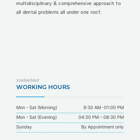
multidisciplinary & comprehensive approach to
all dental problems all under one roof.
fixbet
zsadasdasd
dodobet
WORKING HOURS
dodobet
poliwin
Mon - Sat (Morning)
9:30 AM -01:00 PM
oldcasino
Mon - Sat (Evening)
04:30 PM – 08:30 PM
casipol
Sunday
By Appointment only
barbibet
kargabet