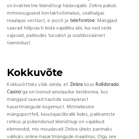
on kvaliteetne klienditugi hädavajalik. Zinkra pakub
mitmesuguseid kontaktivõimalusi, sealhulgas
reaalajas vestlust, e-posti ja
telefonitoe
. Mängijad
saavad hõlpsasti leida vajalikku abi, kui nad seda
vajavad, pakkudes turvalist ja usaldusväärset
teenindust.
Kokkuvõte
Kokkuvõtteks võib öelda, et
Zinkra
koos
Rolldorado
Casino
’ga on loonud ainulaadse keskkonna, kus
mängijad saavad nautida suurepärast
hasartmängude kogemust. Mitmekesine
mänguportfell, kasutajasõbralik liides, pakkumiste
rohkus ja pühendunud klienditugi on vajalikud
elemendid, mis muudavad Zinkra üheks parimaks
valikuks online-hasartmängude maailmas. Olgu see