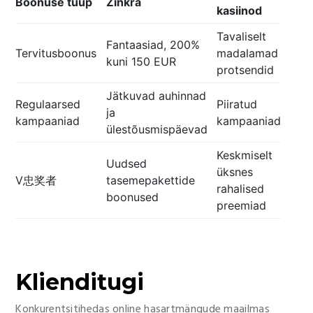
Boonuse tüüp
Zinkra
kasiinod
Tavaliselt
Fantaasiad, 200%
Tervitusboonus
madalamad
kuni 150 EUR
protsendid
Jätkuvad auhinnad
Regulaarsed
Piiratud
ja
kampaaniad
kampaaniad
ülestõusmispäevad
Keskmiselt
Uudsed
üksnes
V忠奖者
tasemepakettide
rahalised
boonused
preemiad
Klienditugi
Konkurentsitihedas online hasartmängude maailmas