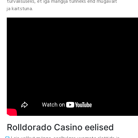
turvalisuseks, et iga mängija tunneks end mugavalt
ja kaitstuna.
Rolldorado Casino eelised