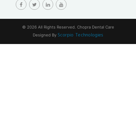
alobet
betrupi
slotbar
© 2026 All Rights Reserved.
Chopra Dental Care
olabahis
Scorpio Technologies
Designed By
stonebahis
babilonbet
betloto
norabahis
hasbet
nisanbet
betsrolex
ibizabet
masterbetting
casinofast
betpir
meybet