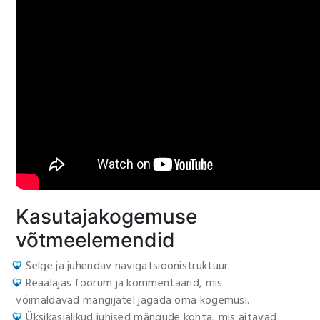
Kasutajakogemuse
võtmeelemendid
Selge ja juhendav navigatsioonistruktuur.
Reaalajas foorum ja kommentaarid, mis
võimaldavad mängijatel jagada oma kogemusi.
Üksikasjalikud juhised mängude kohta, mis aitavad