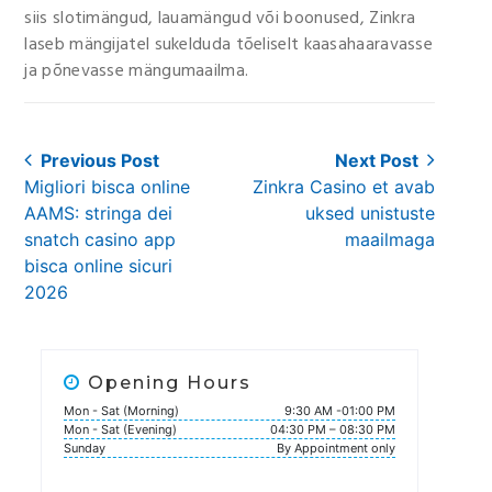
siis slotimängud, lauamängud või boonused, Zinkra
laseb mängijatel sukelduda tõeliselt kaasahaaravasse
ja põnevasse mängumaailma.
Post
Previous Post
Next Post
Previous
Next
Migliori bisca online
Zinkra Casino et avab
navigation
post:
post:
AAMS: stringa dei
uksed unistuste
snatch casino app
maailmaga
bisca online sicuri
2026
Opening Hours
Mon - Sat (Morning)
9:30 AM -01:00 PM
Mon - Sat (Evening)
04:30 PM – 08:30 PM
Sunday
By Appointment only