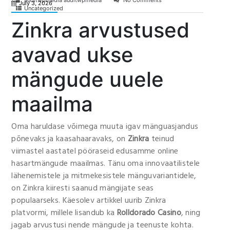
auditwpmedia auditwpmedia
No Comments
July 3, 2026
Uncategorized
Zinkra arvustused
avavad ukse
mängude uuele
maailma
Oma haruldase võimega muuta igav mänguasjandus
põnevaks ja kaasahaaravaks, on
Zinkra
teinud
viimastel aastatel pööraseid edusamme online
hasartmängude maailmas. Tänu oma innovaatilistele
lähenemistele ja mitmekesistele mänguvariantidele,
on Zinkra kiiresti saanud mängijate seas
populaarseks. Käesolev artikkel uurib Zinkra
platvormi, millele lisandub ka
Rolldorado Casino
, ning
jagab arvustusi nende mängude ja teenuste kohta.