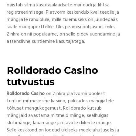
paistab silma kasutajalaadsete mängudi ja lihtsa
registreerimisega. Platvorm keskendub kvaliteedile ja
mängijate rahulolule, mille tulemuseks on juurdepääs
laiale mänguportfellile. Üks peamisi põhjuseid, miks
Zinkra on nii populaarne, on selle pidev uuendamine ja
attensiivne suhtlemine kasutajatega.
Rolldorado Casino
tutvustus
Rolldorado Casino
on Zinkra platvormi poolest
tuntud mitmekesine kasiino, pakkudes mängijatele
tõhusat mängukogemust. Rolldorado kutsub
mängijaid avastama mitmeid mänge, sealhulgas
slotimänge, lauamänge ja elavate diilerite mänge.
Selle keskkond on loodud üldiseks meelelahutuseks ja