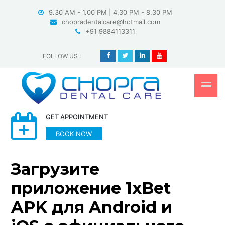
Skip
9.30 AM - 1.00 PM | 4.30 PM - 8.30 PM
to
chopradentalcare@hotmail.com
content
+91 9884113311
FOLLOW US
:
GET APPOINTMENT
BOOK NOW
Загрузите
приложение 1xBet
APK для Android и