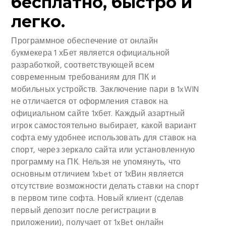
бесплатно, быстро и
легко.
Программное обеспечение от онлайн
букмекера 1 хБет является официальной
разработкой, соответствующей всем
современным требованиям для ПК и
мобильных устройств. Заключение пари в 1xWIN
не отличается от оформления ставок на
официальном сайте 1хбет. Каждый азартный
игрок самостоятельно выбирает, какой вариант
софта ему удобнее использовать для ставок на
спорт, через зеркало сайта или установленную
программу на ПК. Нельзя не упомянуть, что
основным отличием 1xbet от 1хВин является
отсутствие возможности делать ставки на спорт
в первом типе софта. Новый клиент (сделав
первый депозит после регистрации в
приложении), получает от 1xBet онлайн