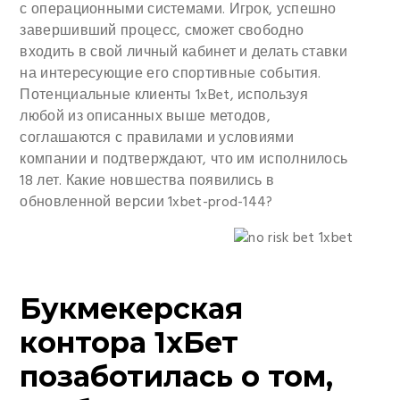
с операционными системами. Игрок, успешно
завершивший процесс, сможет свободно
входить в свой личный кабинет и делать ставки
на интересующие его спортивные события.
Потенциальные клиенты 1xBet, используя
любой из описанных выше методов,
соглашаются с правилами и условиями
компании и подтверждают, что им исполнилось
18 лет. Какие новшества появились в
обновленной версии 1xbet-prod-144?
Букмекерская
контора 1хБет
позаботилась о том,