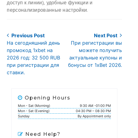
доступ к линии), удобные функции и
персонализированные настройки.
Post
Previous Post
Next Post
Previous
Next
На сегодняшний день
При регистрации вы
navigation
post:
post:
промокод 1xbet на
можете получить
2026 год: 32 500 RUB
актуальные купоны и
при регистрации для
бонусы от 1xBet 2026.
ставки.
Opening Hours
Mon - Sat (Morning)
9:30 AM -01:00 PM
Mon - Sat (Evening)
04:30 PM – 08:30 PM
Sunday
By Appointment only
Need Help?