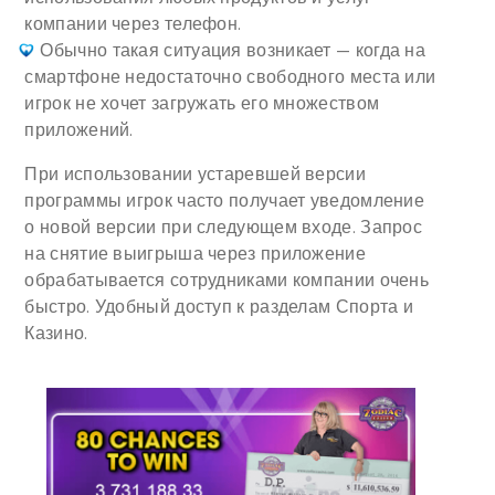
компании через телефон.
Обычно такая ситуация возникает — когда на
смартфоне недостаточно свободного места или
игрок не хочет загружать его множеством
приложений.
При использовании устаревшей версии
программы игрок часто получает уведомление
о новой версии при следующем входе. Запрос
на снятие выигрыша через приложение
обрабатывается сотрудниками компании очень
быстро. Удобный доступ к разделам Спорта и
Казино.