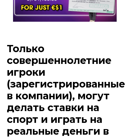
Только
совершеннолетние
игроки
(зарегистрированные
в компании), могут
делать ставки на
спорт и играть на
реальные деньги в