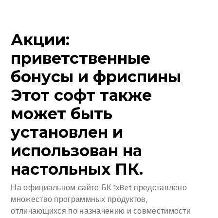
Акции:
приветственные
бонусы и фриспины
Этот софт также
может быть
установлен и
использован на
настольных ПК.
На официальном сайте БК 1xBet представлено
множество программных продуктов,
отличающихся по назначению и совместимости