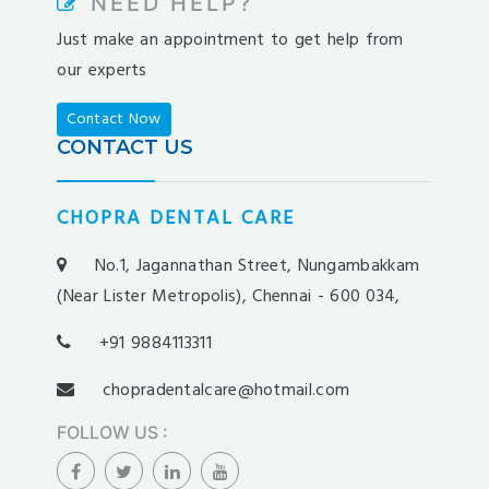
NEED HELP?
pradabet
Just make an appointment to get help from
ligobet
our experts
betebet
pumabet
Contact Now
yakabet
CONTACT US
istanbulbahis
tarafbet
CHOPRA DENTAL CARE
betovis
süratbet
No.1, Jagannathan Street, Nungambakkam
milosbet
(Near Lister Metropolis), Chennai - 600 034,
medusabahis
+91 9884113311
benimbahis
turboslot
chopradentalcare@hotmail.com
trwin
FOLLOW US
:
betwild
alobet