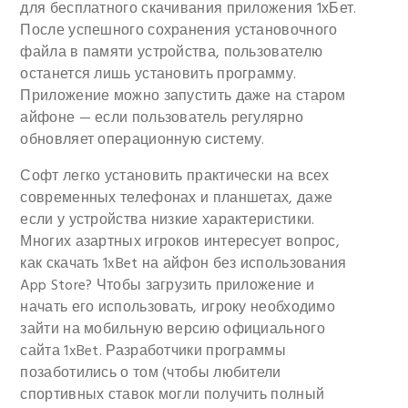
для бесплатного скачивания приложения 1хБет.
После успешного сохранения установочного
файла в памяти устройства, пользователю
останется лишь установить программу.
Приложение можно запустить даже на старом
айфоне — если пользователь регулярно
обновляет операционную систему.
Софт легко установить практически на всех
современных телефонах и планшетах, даже
если у устройства низкие характеристики.
Многих азартных игроков интересует вопрос,
как скачать 1xBet на айфон без использования
App Store? Чтобы загрузить приложение и
начать его использовать, игроку необходимо
зайти на мобильную версию официального
сайта 1xBet. Разработчики программы
позаботились о том (чтобы любители
спортивных ставок могли получить полный