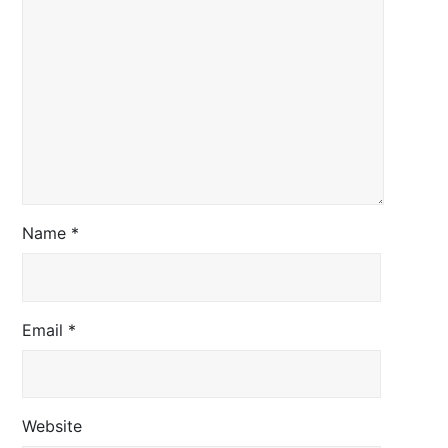
Name
*
Email
*
Website