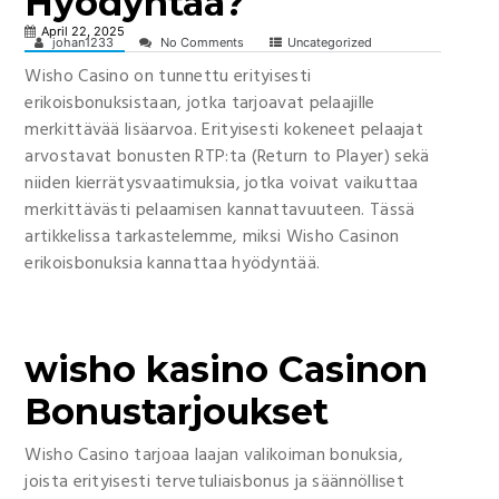
Hyödyntää?
April 22, 2025
johan1233
No Comments
Uncategorized
Wisho Casino on tunnettu erityisesti
erikoisbonuksistaan, jotka tarjoavat pelaajille
merkittävää lisäarvoa. Erityisesti kokeneet pelaajat
arvostavat bonusten RTP:ta (Return to Player) sekä
niiden kierrätysvaatimuksia, jotka voivat vaikuttaa
merkittävästi pelaamisen kannattavuuteen. Tässä
artikkelissa tarkastelemme, miksi Wisho Casinon
erikoisbonuksia kannattaa hyödyntää.
wisho kasino
Casinon
Bonustarjoukset
Wisho Casino tarjoaa laajan valikoiman bonuksia,
joista erityisesti tervetuliaisbonus ja säännölliset