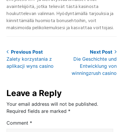
avaintekijöitä, jotka tekevät tästä kasinosta
houkuttelevan valinnan. Hyödyntämällä tarjouksia ja
kiinnittämällä huomiota bonusehtoihin, voit
maksimoida pelikokemuksesi ja kasvattaa voittojasi.
Post
Previous Post
Next Post
Previous
Next
Zalety korzystania z
Die Geschichte und
navigation
post:
post:
aplikacji wyns casino
Entwicklung von
winningzrush casino
Leave a Reply
Your email address will not be published.
Required fields are marked
*
Comment
*