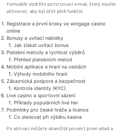
formuláře obdržíte potvrzovací e‑mail, který musíte
aktivovat, aby byl účet plně funkční.
Registrace a první kroky ve wingaga casino
online
Bonusy a uvítací nabídky
Jak získat uvítací bonus
Platební metody a rychlost výběrů
Přehled platebních metod
Mobilní aplikace a hraní na cestách
Výhody mobilního hraní
Zákaznická podpora a bezpečnost
Kontrola identity (KYC)
Live casino a sportovní sázení
Příklady populárních live her
Podmínky pro české hráče a licence
Co sledovat při výběru kasina
Po aktivaci můžete okamžitě provést první vklad a