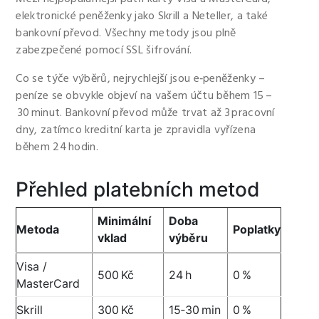
elektronické peněženky jako Skrill a Neteller, a také
bankovní převod. Všechny metody jsou plně
zabezpečené pomocí SSL šifrování.
Co se týče výběrů, nejrychlejší jsou e‑peněženky –
peníze se obvykle objeví na vašem účtu během 15 –
30 minut. Bankovní převod může trvat až 3 pracovní
dny, zatímco kreditní karta je zpravidla vyřízena
během 24 hodin.
Přehled platebních metod
Minimální
Doba
Metoda
Poplatky
vklad
výběru
Visa /
500 Kč
24 h
0 %
MasterCard
Skrill
300 Kč
15‑30 min
0 %