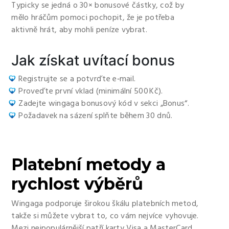
Typicky se jedná o 30× bonusové částky, což by
mělo hráčům pomoci pochopit, že je potřeba
aktivně hrát, aby mohli peníze vybrat.
Jak získat uvítací bonus
Registrujte se a potvrďte e‑mail.
Proveďte první vklad (minimální 500 Kč).
Zadejte wingaga bonusový kód v sekci „Bonus“.
Požadavek na sázení splňte během 30 dnů.
Platební metody a
rychlost výběrů
Wingaga podporuje širokou škálu platebních metod,
takže si můžete vybrat to, co vám nejvíce vyhovuje.
Mezi nejpopulárnější patří karty Visa a MasterCard,