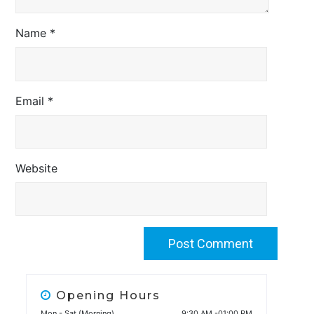
Name
*
Email
*
Website
Opening Hours
Mon - Sat (Morning)
9:30 AM -01:00 PM