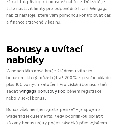
získat tak přístup k bonusové nabídce. Důležité je
také nastavit limity pro odpovědné hraní; Wingaga
nabízí nástroje, které vám pomohou kontrolovat čas
a finance strávené v kasinu.
Bonusy a uvítací
nabídky
Wingaga láká nové hráče štědrým uvítacím
bonusem, který může být až 200 % z prvního vkladu
plus 100 volných zatočení. Pro získání bonusu stačí
zadat
wingaga bonusový kód
během registrace
nebo v sekci bonusů.
Bonus však není jen „gratis peníze“ – je spojen s
wagering requirements, tedy podmínkou obrátit
získaný bonus určitý počet násobků před výběrem.