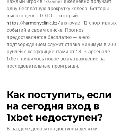
Каждый игрок в 1xGames ежедневно получает
одну бесплатную прокрутку колеса. Бетторы
высоко ценят ТОТО — который
https://harmonyclinic.kz/
включает 12 спортивных
событий в своем списке. Прогноз
предоставляется бесплатно — а его
подтверждением служит ставка минимум в 200
рублей с коэффициентами от 1.8. В арсенале
1хбет появилось новое вознаграждение за
последовательные проигрыши.
Как поступить, если
на сегодня вход в
1xbet недоступен?
В разделе депозитов доступны десятки