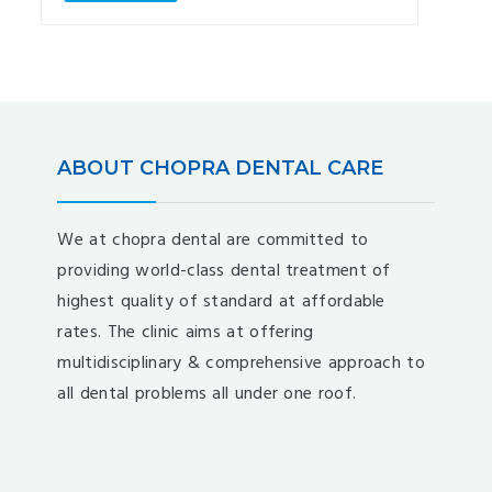
ABOUT CHOPRA DENTAL CARE
We at chopra dental are committed to
providing world-class dental treatment of
highest quality of standard at affordable
rates. The clinic aims at offering
multidisciplinary & comprehensive approach to
all dental problems all under one roof.