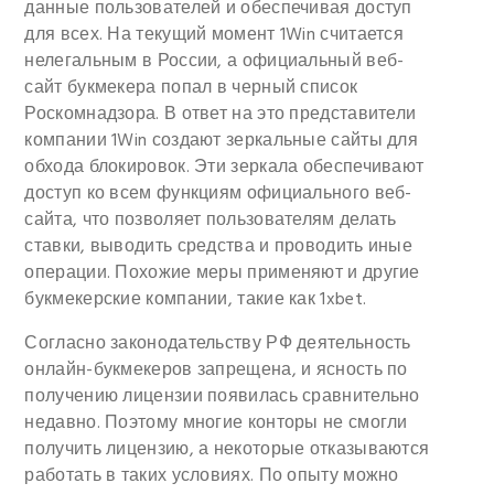
данные пользователей и обеспечивая доступ
для всех. На текущий момент 1Win считается
нелегальным в России, а официальный веб-
сайт букмекера попал в черный список
Роскомнадзора. В ответ на это представители
компании 1Win создают зеркальные сайты для
обхода блокировок. Эти зеркала обеспечивают
доступ ко всем функциям официального веб-
сайта, что позволяет пользователям делать
ставки, выводить средства и проводить иные
операции. Похожие меры применяют и другие
букмекерские компании, такие как 1xbet.
Согласно законодательству РФ деятельность
онлайн-букмекеров запрещена, и ясность по
получению лицензии появилась сравнительно
недавно. Поэтому многие конторы не смогли
получить лицензию, а некоторые отказываются
работать в таких условиях. По опыту можно