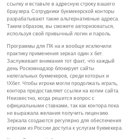
ссылку и вставьте в адресную строку вашего
браузера. Сотрудники букмекерской конторы
разрабатывают такие альтернативные адреса.
Таким образом, вы сможете авторизоваться,
используя свой привычный логин и пароль.
Программы для ПК на и вообще исключили
практику применения зеркал один х бет.
Заслуживает внимания тот факт, что каждый
день Роскомнадзор блокирует сайты
нелегальных букмекеров, среди которых и
1Хбет. Чтобы игроки могли продолжать играть,
контора предоставляет ссылки на копии сайта.
Неизвестно, когда решится вопрос с
официальными ставками, так как контора пока
не выражала желания получить лицензию.
Зеркала создаются регулярно для обеспечения
игрокам из России доступа к услугам букмекера.