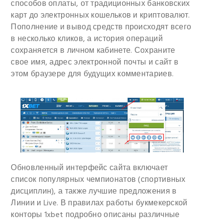
способов оплаты, от традиционных банковских
карт до электронных кошельков и криптовалют.
Пополнение и вывод средств происходят всего
в несколько кликов, а история операций
сохраняется в личном кабинете. Сохраните
свое имя, адрес электронной почты и сайт в
этом браузере для будущих комментариев.
Обновленный интерфейс сайта включает
список популярных чемпионатов (спортивных
дисциплин), а также лучшие предложения в
Линии и Live. В правилах работы букмекерской
конторы 1xbet подробно описаны различные