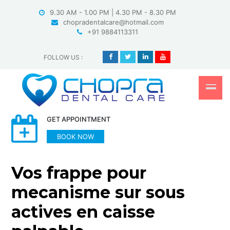
Skip
9.30 AM - 1.00 PM | 4.30 PM - 8.30 PM
to
chopradentalcare@hotmail.com
content
+91 9884113311
FOLLOW US
:
GET APPOINTMENT
BOOK NOW
Vos frappe pour
mecanisme sur sous
actives en caisse