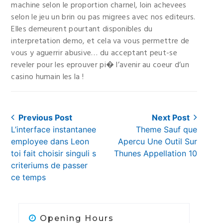
machine selon le proportion charnel, loin achevees
selon le jeu un brin ou pas migrees avec nos editeurs.
Elles demeurent pourtant disponibles du
interpretation demo, et cela va vous permettre de
vous y aguerrir abusive… du acceptant peut-se
reveler pour les eprouver pi� l’avenir au coeur d’un
casino humain les la !
Post
Previous Post
Next Post
Previous
Next
L’interface instantanee
Theme Sauf que
navigation
post:
post:
employee dans Leon
Apercu Une Outil Sur
toi fait choisir singuli s
Thunes Appellation 10
criteriums de passer
ce temps
Opening Hours