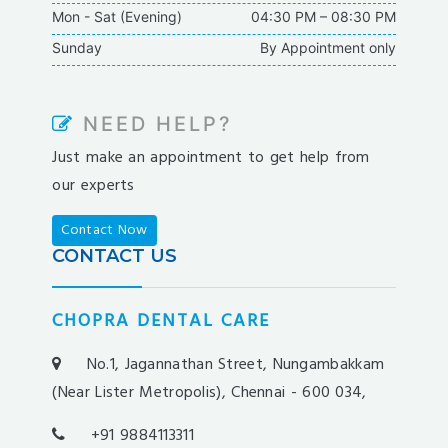
Mon - Sat (Evening)
04:30 PM – 08:30 PM
casipol
Sunday
By Appointment only
barbibet
kargabet
nesilbet
NEED HELP?
pradabet
Just make an appointment to get help from
ligobet
our experts
betebet
pumabet
Contact Now
yakabet
CONTACT US
istanbulbahis
tarafbet
CHOPRA DENTAL CARE
betovis
süratbet
No.1, Jagannathan Street, Nungambakkam
milosbet
(Near Lister Metropolis), Chennai - 600 034,
medusabahis
+91 9884113311
benimbahis