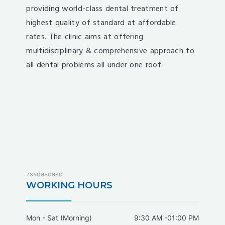
providing world-class dental treatment of
highest quality of standard at affordable
rates. The clinic aims at offering
multidisciplinary & comprehensive approach to
all dental problems all under one roof.
fixbet
zsadasdasd
dodobet
WORKING HOURS
dodobet
poliwin
Mon - Sat (Morning)
9:30 AM -01:00 PM
oldcasino