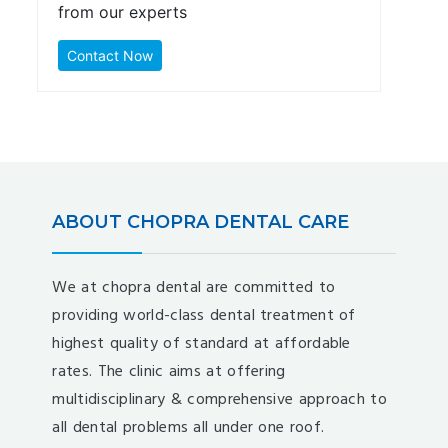
from our experts
Contact Now
ABOUT CHOPRA DENTAL CARE
We at chopra dental are committed to
providing world-class dental treatment of
highest quality of standard at affordable
rates. The clinic aims at offering
multidisciplinary & comprehensive approach to
all dental problems all under one roof.