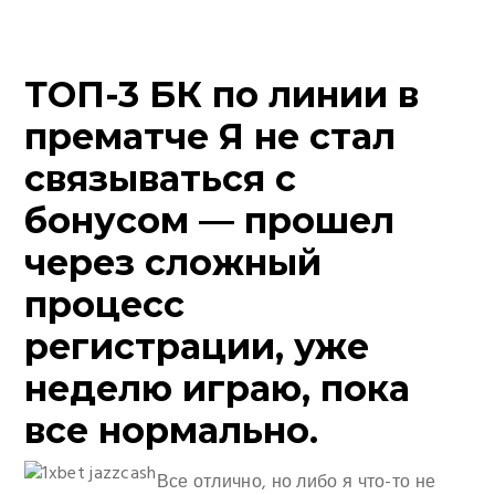
ТОП-3 БК по линии в
прематче Я не стал
связываться с
бонусом — прошел
через сложный
процесс
регистрации, уже
неделю играю, пока
все нормально.
Все отлично, но либо я что-то не