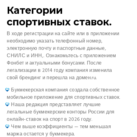
Категории
спортивных ставок.
В ходе регистрации на сайте или в приложении
необходимо указать телефонный номер,
электронную почту и паспортные данные,
СНИЛС и ИНН,. Ознакомьтесь с приложением
Фонбет и актуальными бонусами. После
легализации в 2014 году компания изменила
свой брендинг и перешла на домен.ru.
Букмекерская компания создала собственное
мобильное приложение для спортивных ставок.
Наша редакция представляет лучшие
легальные букмекерские конторы России для
онлайн-ставок на спорт в 2026 году.
Чем выше коэффициенты — тем меньшая
маржа остается у букмекера.