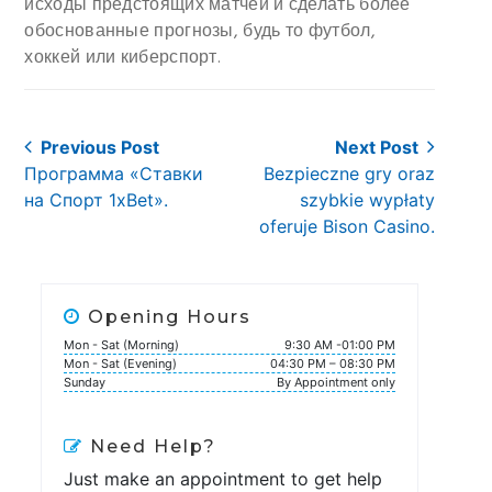
исходы предстоящих матчей и сделать более
обоснованные прогнозы, будь то футбол,
хоккей или киберспорт.
Post
Previous Post
Next Post
Previous
Next
Программа «Ставки
Bezpieczne gry oraz
navigation
post:
post:
на Спорт 1xBet».
szybkie wypłaty
oferuje Bison Casino.
Opening Hours
Mon - Sat (Morning)
9:30 AM -01:00 PM
Mon - Sat (Evening)
04:30 PM – 08:30 PM
Sunday
By Appointment only
Need Help?
Just make an appointment to get help