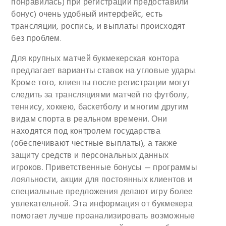
понравилась) при регистрации предоставили
бонус) очень удобный интерфейс, есть
трансляции, роспись, и выплаты происходят
без проблем.
Для крупных матчей букмекерская контора
предлагает варианты ставок на угловые удары.
Кроме того, клиенты после регистрации могут
следить за трансляциями матчей по футболу,
теннису, хоккею, баскетболу и многим другим
видам спорта в реальном времени. Они
находятся под контролем государства
(обеспечивают честные выплаты), а также
защиту средств и персональных данных
игроков. Приветственные бонусы — программы
лояльности, акции для постоянных клиентов и
специальные предложения делают игру более
увлекательной. Эта информация от букмекера
помогает лучше проанализировать возможные