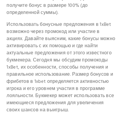
получите бонус в размере 100% (до
определенной суммы).
Использовать бонусные предложения в 1xBet
возможно через промокод или участие в
акциях. Давайте выясним, какие бонусы можно
активировать с их помощью и где найти
актуальные предложения от этого известного
букмекера. Сегодня мы обсудим промокоды
1xBet, их особенности, способы получения и
правильное использование. Размер бонусов и
фрибетов в 1xbet определяется активностью
игрока и его уровнем участия в программе
лояльности. Букмекер может использовать все
имеющиеся предложения для увеличения
своих шансов на выигрыш.