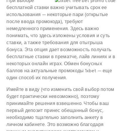
При выборе
бесплатной ставки важно учитывать срок ее
использования — некоторые пари (открытые
после ввода промокода), требуют
немедленного применения. Здесь важно
понимать, что здесь изложены условия и суть
ставки, а также требования для отыгрыша
бонуса. Эта опция дает возможность получать
бесплатные ставки в прематче, лайв линиях и в
некоторых онлайн играх. Обмен бонусных
баллов на актуальные промокоды 1xbet — еще
один способ их получения.
Имейте в виду (что изменить свой выбор потом
будет практически невозможно), поэтому
принимайте решения взвешенно. Чтобы ваш
первый депозит принес обещанный бонус,
необходимо тщательно заполнить анкету в
личном кабинете. Это возможно благодаря