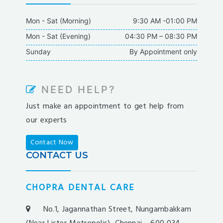
poliwin
Mon - Sat (Morning)
9:30 AM -01:00 PM
oldcasino
Mon - Sat (Evening)
04:30 PM – 08:30 PM
casipol
Sunday
By Appointment only
barbibet
kargabet
nesilbet
NEED HELP?
pradabet
Just make an appointment to get help from
ligobet
our experts
betebet
pumabet
Contact Now
yakabet
CONTACT US
istanbulbahis
tarafbet
CHOPRA DENTAL CARE
betovis
süratbet
No.1, Jagannathan Street, Nungambakkam
milosbet