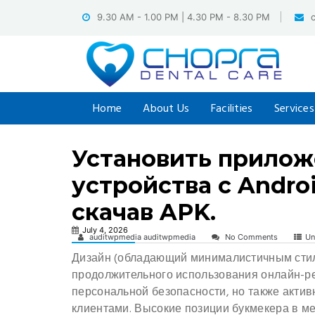
Skip
9.30 AM - 1.00 PM | 4.30 PM - 8.30 PM
to
content
Home
About Us
Facilities
Services
Установить прилож
устройства с Androi
скачав APK.
July 4, 2026
auditwpmedia auditwpmedia
No Comments
Un
Дизайн (обладающий минималистичным стиле
продолжительного использования онлайн-рес
персональной безопасности, но также акти
клиентами. Высокие позиции букмекера в 