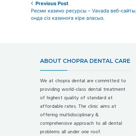
Post
Previous Post
Previous
Ресми казино ресурсы – Vavada веб-сайты
navigation
post:
онда сіз казиноға кіре аласыз.
ABOUT CHOPRA DENTAL CARE
We at chopra dental are committed to
providing world-class dental treatment
of highest quality of standard at
affordable rates. The clinic aims at
offering multidisciplinary &
comprehensive approach to all dental
problems all under one roof.