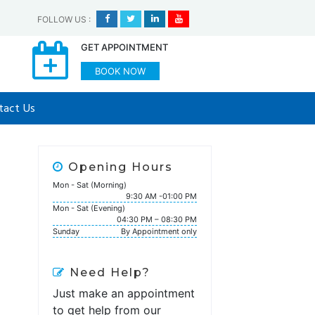
FOLLOW US
:
GET APPOINTMENT
BOOK NOW
tact Us
Opening Hours
Mon - Sat (Morning)
9:30 AM -01:00 PM
Mon - Sat (Evening)
04:30 PM – 08:30 PM
Sunday
By Appointment only
Need Help?
Just make an appointment
to get help from our