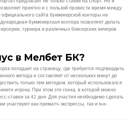
ортал предлагает не только ставки на спорт. Но и
озволяет приятно и с пользой провести время между
 официального сайта букмекерской конторы не
дународная букмекерская контора позволяет делать
персерии, турнира и различных боксерских вечеров.
ус в Мелбет БК?
ок попадает на страницу, где требуется подтвердить
нного метода и составляет от нескольких минут до
ществить только тем методом, который использовался
инете игрока. При этом это гонка, в которой можно
сс-ставки за 42 дня. Для участия необходимо сделать
ии участвуют как прематч-экспрессы, так и live-