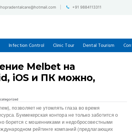
chopradentalcare@hotmail.com
+91 9884113311
Infection Control
Clinic Tour
Dental Tourism
Con
ение Melbet на
d, iOS и ПК можно,
categorized
м), позволяет не утомлять глаза во время
урса. Букмекерская контора не только заботится о
вно борется с мошенниками и недобросовестными
международном рейтинге компаний (предлагающих