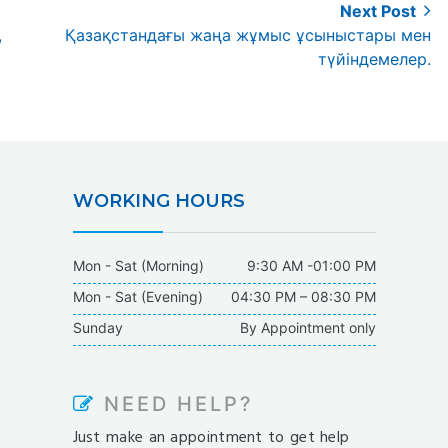
Next Post
Next
,
Қазақстандағы жаңа жұмыс ұсыныстары мен
post:
түйіндемелер.
WORKING HOURS
Mon - Sat (Morning)
9:30 AM -01:00 PM
Mon - Sat (Evening)
04:30 PM – 08:30 PM
Sunday
By Appointment only
NEED HELP?
Just make an appointment to get help