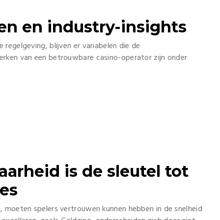
 en industry-insights
regelgeving, blijven er variabelen die de
erken van een betrouwbare casino-operator zijn onder
arheid is de sleutel tot
ies
, moeten spelers vertrouwen kunnen hebben in de snelheid