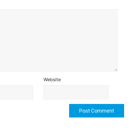
Website