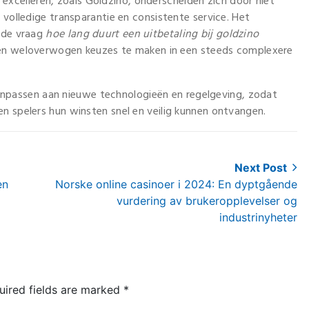
in excelleren, zoals Goldzino, onderscheiden zich door niet
 volledige transparantie en consistente service. Het
s de vraag
hoe lang duurt een uitbetaling bij goldzino
en en weloverwogen keuzes te maken in een steeds complexere
t aanpassen aan nieuwe technologieën en regelgeving, zodat
n spelers hun winsten snel en veilig kunnen ontvangen.
Next Post
Next
en
Norske online casinoer i 2024: En dyptgående
post:
vurdering av brukeropplevelser og
industrinyheter
uired fields are marked
*