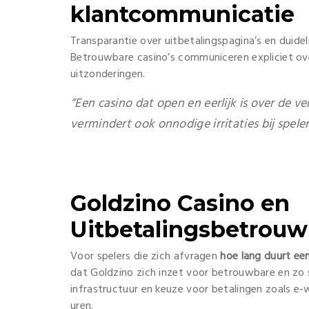
klantcommunicatie
Transparantie over uitbetalingspagina’s en duidel
Betrouwbare casino’s communiceren expliciet ov
uitzonderingen.
“Een casino dat open en eerlijk is over de v
vermindert ook onnodige irritaties bij speler
Goldzino Casino en
Uitbetalingsbetrouw
Voor spelers die zich afvragen
hoe lang duurt een 
dat Goldzino zich inzet voor betrouwbare en zo s
infrastructuur en keuze voor betalingen zoals e-
uren.