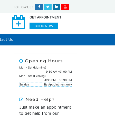
FOLLOW US
:
GET APPOINTMENT
BOOK NOW
tact Us
Opening Hours
Mon - Sat (Morning)
9:30 AM -01:00 PM
Mon - Sat (Evening)
04:30 PM – 08:30 PM
Sunday
By Appointment only
Need Help?
Just make an appointment
to get help from our