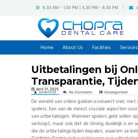
Skip
9.30 AM - 1.00 PM | 4.30 PM - 8.30 PM
to
content
Home
About Us
Facilities
Services
Uitbetalingen bij Onl
Transparantie, Tijd
April 21, 2025
johan1233
No Comments
Uncategorized
De wereld van online gokken evolueert snel, met
spelers. Een van de meest cruciale aspecten voor
van uitbetalingen. Wanneer spelers geld willen o
verloopt, maar ook dat de timing duidelijk is en w
die de uitbetalingstijden bepalen, waarom ze bel