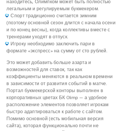
находитесь, Олимпком может быть полностью
легальным и регулируемым букмекером.
Спорт традиционно считается зимним
(поэтому основной сезон длится с начала осени
и по конец весны), когда коллективы вместе с
тренерами уходят в отпуск.
Игроку необходимо заключить пари в
формате «экспресс» на сумму от сто рублей.
Это может добавить больше азарта и
возможностей для ставок, так как
коэффициенты меняются в реальном времени
в зависимости от развития событий в матче.
Портал букмекерской конторы выполнен в
корпоративных цветах БК Olimp — а удобное
расположение элементов позволяет игрокам
быстро адаптироваться к работе с сайтом.
Помимо основной (есть мобильная версия
сайта), которая функционально почти не