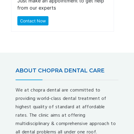
Just make an appointment to get help
from our experts
Contact Now
ABOUT CHOPRA DENTAL CARE
We at chopra dental are committed to
providing world-class dental treatment of
highest quality of standard at affordable
rates. The clinic aims at offering
multidisciplinary & comprehensive approach to
all dental problems all under one roof.