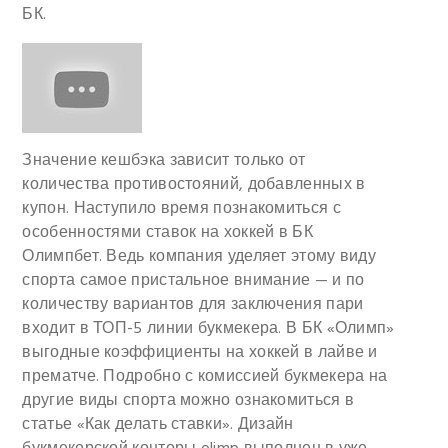
БК.
Значение кешбэка зависит только от
количества противостояний, добавленных в
купон. Наступило время познакомиться с
особенностями ставок на хоккей в БК
Олимпбет. Ведь компания уделяет этому виду
спорта самое пристальное внимание — и по
количеству вариантов для заключения пари
входит в ТОП-5 линии букмекера. В БК «Олимп»
выгодные коэффициенты на хоккей в лайве и
прематче. Подробно с комиссией букмекера на
другие виды спорта можно ознакомиться в
статье «Как делать ставки». Дизайн