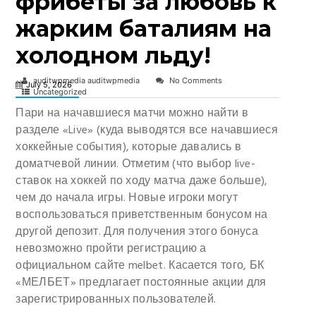
фрибеты за любовь к
жарким баталиям на
холодном льду!
auditwpmedia auditwpmedia
No Comments
July 5, 2026
Uncategorized
Пари на начавшиеся матчи можно найти в
разделе «Live» (куда выводятся все начавшиеся
хоккейные события), которые давались в
доматчевой линии. Отметим (что выбор live-
ставок на хоккей по ходу матча даже больше),
чем до начала игры. Новые игроки могут
воспользоваться приветственным бонусом на
другой депозит. Для получения этого бонуса
невозможно пройти регистрацию а
официальном сайте melbet.
Касается того, БК
«МЕЛБЕТ» предлагает постоянные акции для
зарегистрированных пользователей.