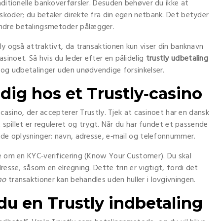
aditionelle bankoverførsler. Desuden behøver du ikke at
skoder; du betaler direkte fra din egen netbank. Det betyder
ndre betalingsmetoder pålægger.
ly også attraktivt, da transaktionen kun viser din banknavn
inoet. Så hvis du leder efter en pålidelig
trustly udbetaling
d- og udbetalinger uden unødvendige forsinkelser.
dig hos et Trustly‑casino
t casino, der accepterer Trustly. Tjek at casinoet har en dansk
t spillet er reguleret og trygt. Når du har fundet et passende
ende oplysninger: navn, adresse, e‑mail og telefonnummer.
de om en KYC‑verificering (Know Your Customer). Du skal
resse, såsom en elregning. Dette trin er vigtigt, fordi det
no
transaktioner kan behandles uden huller i lovgivningen.
u en Trustly indbetaling