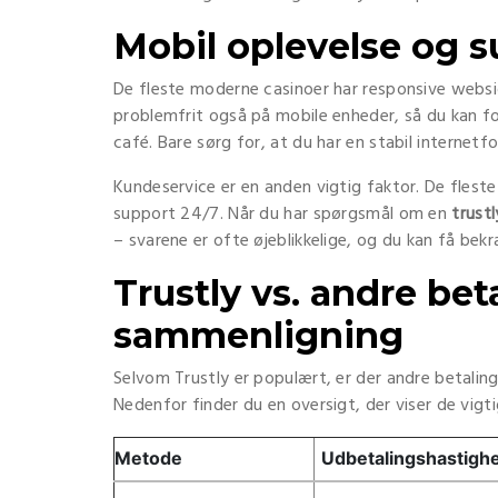
Mobil oplevelse og su
De fleste moderne casinoer har responsive websid
problemfrit også på mobile enheder, så du kan for
café. Bare sørg for, at du har en stabil internetf
Kundeservice er en anden vigtig faktor. De fleste 
support 24/7. Når du har spørgsmål om en
trust
– svarene er ofte øjeblikkelige, og du kan få bek
Trustly vs. andre be
sammenligning
Selvom Trustly er populært, er der andre betalin
Nedenfor finder du en oversigt, der viser de vigti
Metode
Udbetalingshastigh