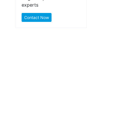
experts
Contact Now