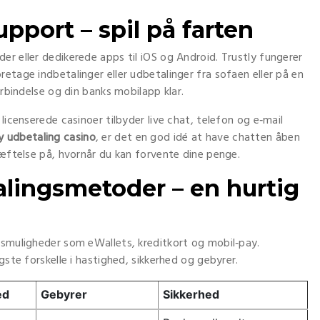
pport – spil på farten
er eller dedikerede apps til iOS og Android. Trustly fungerer
etage indbetalinger eller udbetalinger fra sofaen eller på en
orbindelse og din banks mobilapp klar.
licenserede casinoer tilbyder live chat, telefon og e‑mail
ly udbetaling casino
, er det en god idé at have chatten åben
ræftelse på, hvornår du kan forvente dine penge.
talingsmetoder – en hurtig
gsmuligheder som eWallets, kreditkort og mobil‑pay.
gste forskelle i hastighed, sikkerhed og gebyrer.
ed
Gebyrer
Sikkerhed