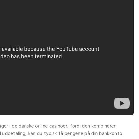
ger i de danske online casinoer, fordi den kombinerer
il udbetaling, kan du typisk få pengene på din bankkonto