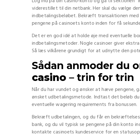
Log ind på din casino‑konto og gå til sektionen “
viderestillet til din netbank. Her skal du vælge 
indbetalingsbeløbet. Bekræft transaktionen med 
pengene på casinoets konto inden for få sekunde
Det er en god idé at holde øje med eventuelle bo
indbetalingsmetoder. Nogle casinoer giver ekstra
Så læs vilkårene grundigt for at udnytte den pote
Sådan anmoder du 
casino
– trin for trin
Når du har vundet og ønsker at hæve pengene, går
ønsket udbetalingsmetode. Indtast det beløb du 
eventuelle wagering requirements fra bonussen.
Bekræft udbetalingen, og du får en bekræftelsesm
bank, og du vil typisk se pengene på din konto in
kontakte casinoets kundeservice for en statusop