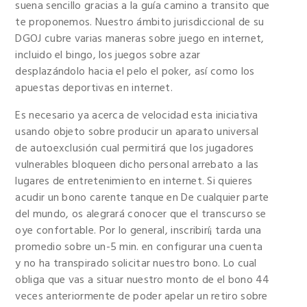
suena sencillo gracias a la guía camino a transito que
te proponemos. Nuestro ámbito jurisdiccional de su
DGOJ cubre varias maneras sobre juego en internet,
incluido el bingo, los juegos sobre azar
desplazándolo hacia el pelo el poker, así como los
apuestas deportivas en internet.
Es necesario ya acerca de velocidad esta iniciativa
usando objeto sobre producir un aparato universal
de autoexclusión cual permitirá que los jugadores
vulnerables bloqueen dicho personal arrebato a las
lugares de entretenimiento en internet. Si quieres
acudir un bono carente tanque en De cualquier parte
del mundo, os alegrará conocer que el transcurso se
oye confortable. Por lo general, inscribirí¡ tarda una
promedio sobre un-5 min. en configurar una cuenta
y no ha transpirado solicitar nuestro bono. Lo cual
obliga que vas a situar nuestro monto de el bono 44
veces anteriormente de poder apelar un retiro sobre