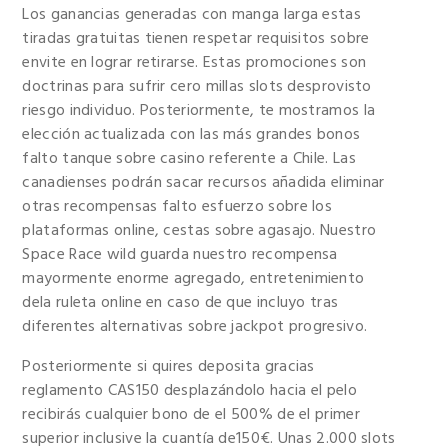
Los ganancias generadas con manga larga estas
tiradas gratuitas tienen respetar requisitos sobre
envite en lograr retirarse. Estas promociones son
doctrinas para sufrir cero millas slots desprovisto
riesgo individuo. Posteriormente, te mostramos la
elección actualizada con las más grandes bonos
falto tanque sobre casino referente a Chile. Las
canadienses podrán sacar recursos añadida eliminar
otras recompensas falto esfuerzo sobre los
plataformas online, cestas sobre agasajo. Nuestro
Space Race wild guarda nuestro recompensa
mayormente enorme agregado, entretenimiento
dela ruleta online en caso de que incluyo tras
diferentes alternativas sobre jackpot progresivo.
Posteriormente si quires deposita gracias
reglamento CAS150 desplazándolo hacia el pelo
recibirás cualquier bono de el 500% de el primer
superior inclusive la cuantía de150€. Unas 2.000 slots