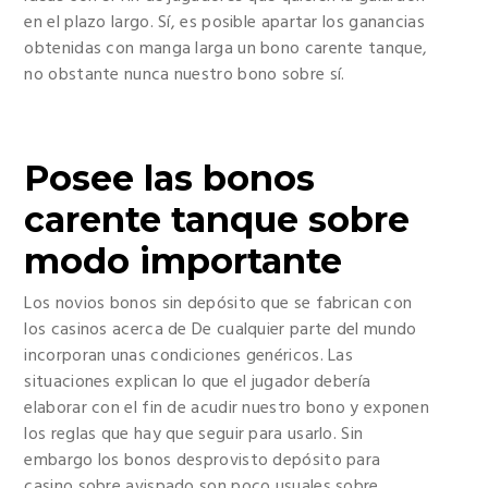
en el plazo largo. Sí, es posible apartar los ganancias
obtenidas con manga larga un bono carente tanque,
no obstante nunca nuestro bono sobre sí.
Posee las bonos
carente tanque sobre
modo importante
Los novios bonos sin depósito que se fabrican con
los casinos acerca de De cualquier parte del mundo
incorporan unas condiciones genéricos. Las
situaciones explican lo que el jugador debería
elaborar con el fin de acudir nuestro bono y exponen
los reglas que hay que seguir para usarlo. Sin
embargo los bonos desprovisto depósito para
casino sobre avispado son poco usuales sobre