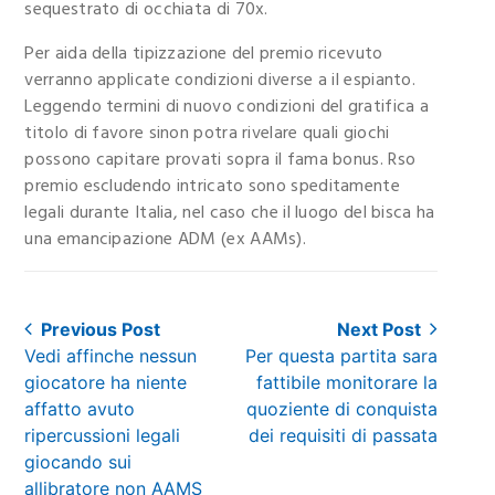
sequestrato di occhiata di 70x.
Per aida della tipizzazione del premio ricevuto
verranno applicate condizioni diverse a il espianto.
Leggendo termini di nuovo condizioni del gratifica a
titolo di favore sinon potra rivelare quali giochi
possono capitare provati sopra il fama bonus. Rso
premio escludendo intricato sono speditamente
legali durante Italia, nel caso che il luogo del bisca ha
una emancipazione ADM (ex AAMs).
Post
Previous Post
Next Post
Previous
Next
Vedi affinche nessun
Per questa partita sara
navigation
post:
post:
giocatore ha niente
fattibile monitorare la
affatto avuto
quoziente di conquista
ripercussioni legali
dei requisiti di passata
giocando sui
allibratore non AAMS