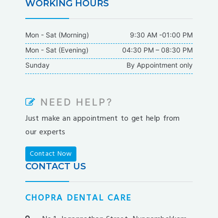
WORKING HOURS
dodobet
poliwin
Mon - Sat (Morning)
9:30 AM -01:00 PM
oldcasino
Mon - Sat (Evening)
04:30 PM – 08:30 PM
casipol
Sunday
By Appointment only
barbibet
kargabet
nesilbet
NEED HELP?
pradabet
Just make an appointment to get help from
ligobet
our experts
betebet
pumabet
Contact Now
yakabet
CONTACT US
istanbulbahis
tarafbet
CHOPRA DENTAL CARE
betovis
süratbet