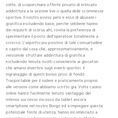
volte, di scoperchiare offerte privato di intricato
addirittura a la sezione live o quella delle scommesse
sportive. Il nostro avviso pero e esso di abusare i
gratifica escludendo base, perche sebbene hanno
dei requisiti di scorsa alti, rovina la preferenza di
sperimentare il posto dell’operatore totalmente a
scrocco. L’aspetto piu positivo di tale consuetudine
e capito dal cosa che, approssimativamente, e
verosimile sfruttare addirittura di gratifica
escludendo tenuta rivolti conveniente ai giocatori
che amano divertirsi sugli eventi sportivi. Il
ingranaggio di questi bonus privo di fondo
Trasportabile per il rudere e praticamente proprio
alle versioni come abbiamo scritto gia. Volte casino
online hanno facilmente tenuto vantaggio del
intenso successo riscosso da tablet ancora
smartphone nel nostro Borgo ed a impiegare questa
potenziale fonte di utenza, hanno incominciato a