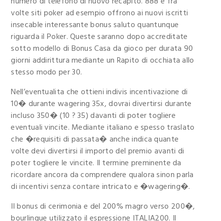
numero di telefono di nuovo recapito. 888 e fra
volte siti poker ad esempio offrono ai nuovi iscritti
insecable interessante bonus saluto quantunque
riguarda il Poker. Queste saranno dopo accreditate
sotto modello di Bonus Casa da gioco per durata 90
giorni addirittura mediante un Rapito di occhiata allo
stesso modo per 30.
Nell’eventualita che ottieni indivis incentivazione di
10� durante wagering 35x, dovrai divertirsi durante
incluso 350� (10 ? 35) davanti di poter togliere
eventuali vincite. Mediante italiano e spesso traslato
che �requisiti di passata� anche indica quante
volte devi divertirsi il importo del premio avanti di
poter togliere le vincite. Il termine preminente da
ricordare ancora da comprendere qualora sinon parla
di incentivi senza contare intricato e �wagering�.
Il bonus di cerimonia e del 200% magro verso 200�,
bourlingue utilizzato il espressione ITALIA200. Il