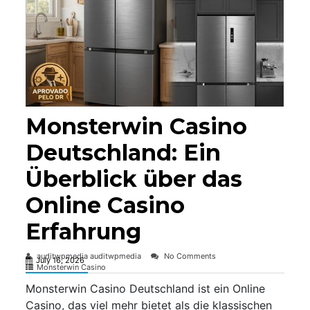
Monsterwin Casino
Deutschland: Ein
Überblick über das
Online Casino
Erfahrung
auditwpmedia auditwpmedia
No Comments
July 16, 2026
Monsterwin Casino
Monsterwin Casino Deutschland ist ein Online
Casino, das viel mehr bietet als die klassischen