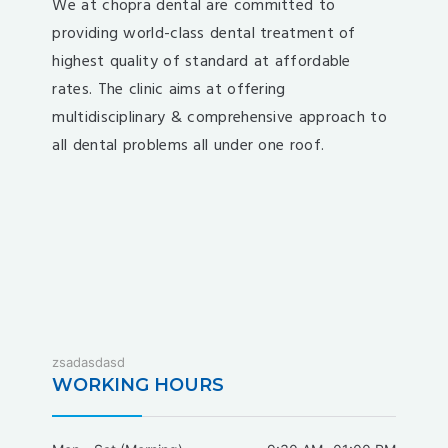
We at chopra dental are committed to
providing world-class dental treatment of
highest quality of standard at affordable
rates. The clinic aims at offering
multidisciplinary & comprehensive approach to
all dental problems all under one roof.
fixbet
zsadasdasd
dodobet
WORKING HOURS
dodobet
poliwin